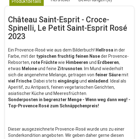
Produktdetails
Château Saint-Esprit - Croce-
Spinelli, Le Petit Saint-Esprit Rosé
2023
Ein Provence-Rosé wie aus dem Bilderbuch!
Hellrosa
in der
Farbe, mit der
typischen
fruchtig
feinen
Nase
der Provence-
Rebsorten,
rote
Früchte
wie
Himbeeren
und
Erdbeeren
,
etwas
Melone
und feine
Zitrusnoten
. Im Mund wiederholt
sich die angenehme Melange, getragen von
feiner
Säure
mit
viel
Frische
. Dabei stets
eingängig
und
einladend
. Ideal als
Aperitif, zu Antipasti, feinen vegetarischen Gerichten,
asiatischer Küche und Meeresfrüchten.
Sonderposten in begrenzter Menge - Wenn weg dann weg! -
Top-Provence Rosé zum Schnäppchenpreis!
Dieser ausgezeichnete Provence-Rosé wurde uns zu einer
Sonderkondition angeboten. Wir geben daher gerne diesen