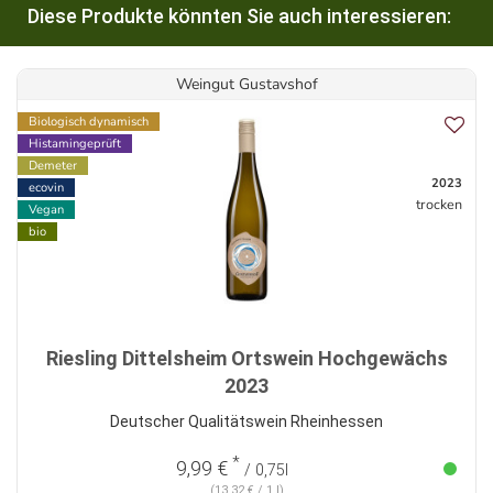
Diese Produkte könnten Sie auch interessieren:
Weingut Gustavshof
Biologisch dynamisch
Histamingeprüft
Demeter
2023
ecovin
trocken
Vegan
bio
Riesling Dittelsheim Ortswein Hochgewächs
2023
Deutscher Qualitätswein Rheinhessen
*
9,99 €
/ 0,75l
(13,32 € / 1 l)