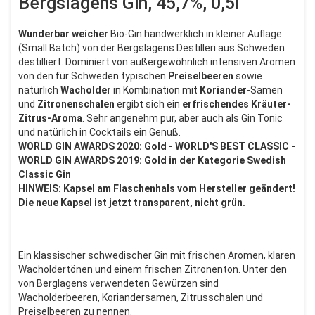
Bergslagens Gin, 45,7%, 0,5l
Wunderbar
weicher
Bio-Gin handwerklich in kleiner Auflage
(Small Batch) von der Bergslagens Destilleri aus Schweden
destilliert. Dominiert von außergewöhnlich intensiven Aromen
von den für Schweden typischen
Preiselbeeren
sowie
natürlich
Wacholder
in Kombination mit
Koriander
-Samen
und
Zitronenschalen
ergibt sich ein
erfrischendes Kräuter-
Zitrus-Aroma
. Sehr angenehm pur, aber auch als Gin Tonic
und natürlich in Cocktails ein Genuß.
WORLD GIN AWARDS 2020: Gold - WORLD'S BEST CLASSIC -
WORLD GIN AWARDS 2019: Gold in der Kategorie Swedish
Classic Gin
HINWEIS: Kapsel am Flaschenhals vom Hersteller geändert!
Die neue Kapsel ist jetzt transparent, nicht grün.
Ein klassischer schwedischer Gin mit frischen Aromen, klaren
Wacholdertönen und einem frischen Zitronenton. Unter den
von Berglagens verwendeten Gewürzen sind
Wacholderbeeren, Koriandersamen, Zitrusschalen und
Preiselbeeren zu nennen.