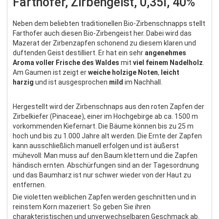
Farthofer, Zirbengeist, 0,35l, 40%
Neben dem beliebten traditionellen Bio-Zirbenschnapps stellt
Farthofer auch diesen Bio-Zirbengeist her. Dabei wird das
Mazerat der Zirbenzapfen schonend zu diesem klaren und
duftenden Geist destilliert. Er hat ein sehr
angenehmes
Aroma voller Frische des Waldes
mit
viel feinem Nadelholz
.
Am Gaumen ist zeigt er
weiche holzige Noten
,
leicht
harzig
und ist ausgesprochen
mild
im Nachhall.
Hergestellt wird der Zirbenschnaps aus den roten Zapfen der
Zirbelkiefer (Pinaceae), einer im Hochgebirge ab ca. 1500 m
vorkommenden Kiefernart. Die Bäume können bis zu 25 m
hoch und bis zu 1.000 Jahre alt werden. Die Ernte der Zapfen
kann ausschließlich manuell erfolgen und ist äußerst
mühevoll: Man muss auf den Baum klettern und die Zapfen
händisch ernten. Abschürfungen sind an der Tagesordnung
und das Baumharz ist nur schwer wieder von der Haut zu
entfernen.
Die violetten weiblichen Zapfen werden geschnitten und in
reinstem Korn mazeriert. So geben Sie ihren
charakteristischen und unverwechselbaren Geschmack ab.