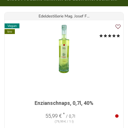
Edeldestillerie Mag. Josef F...
Vegan
bio
Enzianschnaps, 0,7l, 40%
*
55,99 €
/ 0,7l
(79,99 € / 1 l)