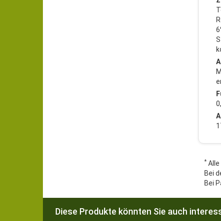
Z
T
R
6
S
k
A
M
e
F
0
A
1
*
Alle
Bei d
Bei P
Diese Produkte könnten Sie auch interess