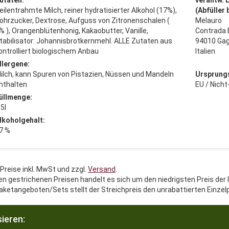
utaten:
verantw. 
eilentrahmte Milch, reiner hydratisierter Alkohol (17%),
(Abfüller
ohrzucker, Dextrose, Aufguss von Zitronenschalen (
Melauro
% ), Orangenblütenhonig, Kakaobutter, Vanille,
Contrada B
tabilisator: Johannisbrotkernmehl. ALLE Zutaten aus
94010 Gag
ontrolliert biologischem Anbau
Italien
llergene:
ilch, kann Spuren von Pistazien, Nüssen und Mandeln
Ursprung
nthalten
EU / Nich
üllmenge:
,5l
lkoholgehalt:
7 %
 Preise inkl. MwSt und zzgl.
Versand
.
en gestrichenen Preisen handelt es sich um den niedrigsten Preis der 
aketangeboten/Sets stellt der Streichpreis den unrabattierten Einzel
ieren: