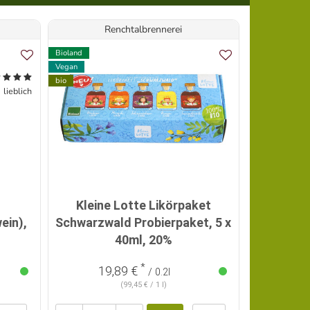
Renchtalbrennerei
Bioland
bio
Vegan
bio
lieblich
Kleine Lotte Likörpaket
ein),
Schwarzwald Probierpaket, 5 x
Liquore L
40ml, 20%
Zitron
*
19,89 €
21
/ 0.2l
(99,45 € / 1 l)