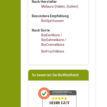
Nach Hersteller
Melauro (Italien, Sizilien)
Besondere Empfehlung
BioSpirituosen
Nach Sorte
BioEierliköre /
BioSahneliköre /
BioCremeliköre
BioFruchtliköre
So bewerten Sie BioWeinReich
AUSGEZEICHNET
.org
Kundenbewertungen
SEHR GUT