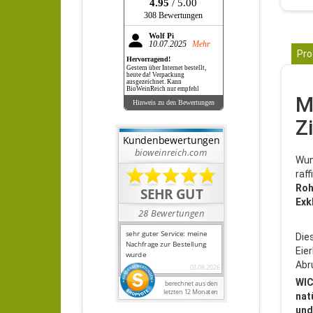
4.95
/ 5.00
308 Bewertungen
Wolf Pi
10.07.2025
Mehr
Pro
Hervorragend!
Gestern über Internet bestellt,
heute da! Verpackung
ausgezeichnet. Kann
BioWeinReich nur empfehl
M
Hinweis zu den Bewertungen
Z
Wun
raf
Roh
Exk
Die
Eie
Abr
WIC
nat
und