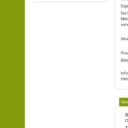
Eig
Die
Mel
ver
Hin
Pro
Bild
Inf
Hän
Ken
Ö
I