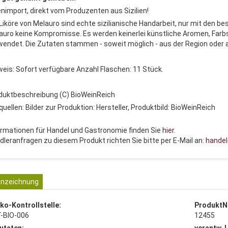
enimport, direkt vom Produzenten aus Sizilien!
 Liköre von Melauro sind echte sizilianische Handarbeit, nur mit den b
auro keine Kompromisse. Es werden keinerlei künstliche Aromen, Far
wendet. Die Zutaten stammen - soweit möglich - aus der Region oder au
weis: Sofort verfügbare Anzahl Flaschen: 11 Stück.
duktbeschreibung (C) BioWeinReich
quellen: Bilder zur Produktion: Hersteller, Produktbild: BioWeinReich
ormationen für Handel und Gastronomie finden Sie
hier
.
dleranfragen zu diesem Produkt richten Sie bitte per E-Mail an:
handel
nzeichnung
ko-Kontrollstelle:
ProduktN
T-BIO-006
12455