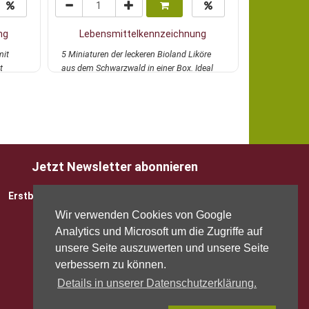
ng
Lebensmittelkennzeichnung
Lebens
mit
5 Miniaturen der leckeren Bioland Liköre
Frischfruchtig
t
aus dem Schwarzwald in einer Box. Ideal
aus vollreifen
zum ve...
mehr
mehr
Jetzt Newsletter abonnieren
Erstbesteller sparen 5 EUR mit Gutscheincode
Wir verwenden Cookies von Google
Analytics und Microsoft um die Zugriffe auf
unsere Seite auszuwerten und unsere Seite
verbessern zu können.
Details in unserer Datenschutzerklärung.