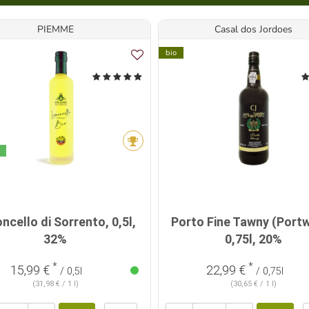
PIEMME
Casal dos Jordoes
bio
ncello di Sorrento, 0,5l,
Porto Fine Tawny (Portw
32%
0,75l, 20%
*
*
15,99 €
22,99 €
/ 0,5l
/ 0,75l
(31,98 € / 1 l)
(30,65 € / 1 l)