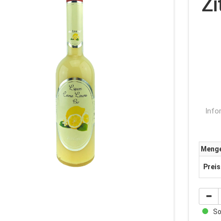
Zi
Info
Meng
Preis
Sof