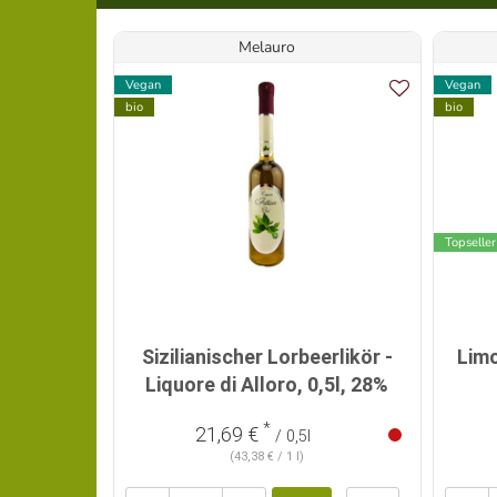
Melauro
Vegan
Vegan
bio
bio
Topseller
Sizilianischer Lorbeerlikör -
Limo
Liquore di Alloro, 0,5l, 28%
*
21,69 €
/ 0,5l
(43,38 € / 1 l)