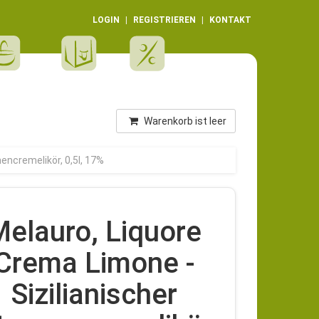
LOGIN
REGISTRIEREN
KONTAKT
Warenkorb ist leer
nencremelikör, 0,5l, 17%
Melauro, Liquore
Crema Limone -
Sizilianischer