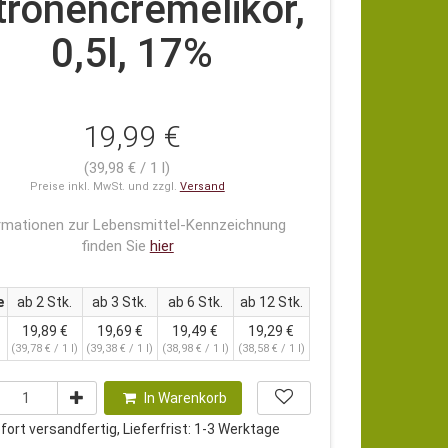
tronencremelikör,
0,5l, 17%
19,99 €
(39,98 € / 1 l)
Preise inkl. MwSt. und zzgl.
Versand
rmationen zur Lebensmittel-Kennzeichnung
finden Sie
hier
e
ab 2 Stk.
ab 3 Stk.
ab 6 Stk.
ab 12 Stk.
19,89 €
19,69 €
19,49 €
19,29 €
(39,78 € / 1 l)
(39,38 € / 1 l)
(38,98 € / 1 l)
(38,58 € / 1 l)
In Warenkorb
ort versandfertig, Lieferfrist: 1-3 Werktage