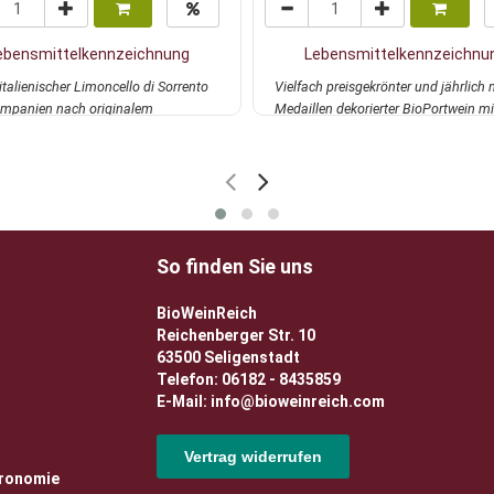
ebensmittelkennzeichnung
Lebensmittelkennzeichnu
italienischer Limoncello di Sorrento
Vielfach preisgekrönter und jährlich 
mpanien nach originalem
Medaillen dekorierter BioPortwein mi
onellem R...
mehr
harmonis...
mehr
So finden Sie uns
BioWeinReich
Reichenberger Str. 10
63500 Seligenstadt
Telefon: 06182 - 8435859
E-Mail: info@bioweinreich.com
Vertrag widerrufen
tronomie