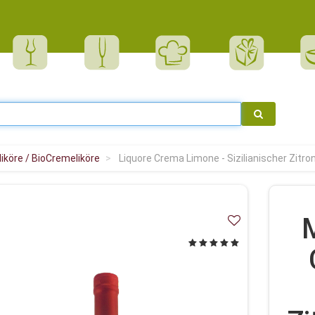
liköre / BioCremeliköre
Liquore Crema Limone - Sizilianischer Zitro