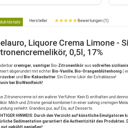
Hersteller
Bewertungen (1)
duktdetails
elauro, Liquore Crema Limone - Si
itronencremelikör, 0,5l, 17%
derbar
cremiger
,
samtiger
Bio-
Zitronenlikör
aus
vollreifen
sizilian
finiert abgerundet mit echter
Bio-Vanille
,
Bio-Orangenblütenhonig
( e
rzucker
und
Bio-Kakaobutter
. Ein Creme-Likör der Extraklasse!
lusiv bei BioWeinReich!
se Zitronencreme ist ein wahrer Verführer. Kein Ei enthalten und denn
rlikör. Milch und Zitrone genial kombiniert in einer sahnig cremigen Mel
undung verleiht. Grandios pur, auf Eis, auf Desserts.
HTIGER HINWEIS: Durch den Verzicht auf künstliche Emulgatoren kan
ürliche Sedimentation garantiert die Authentizität des Produktes.
 gut gekühlt genießen!