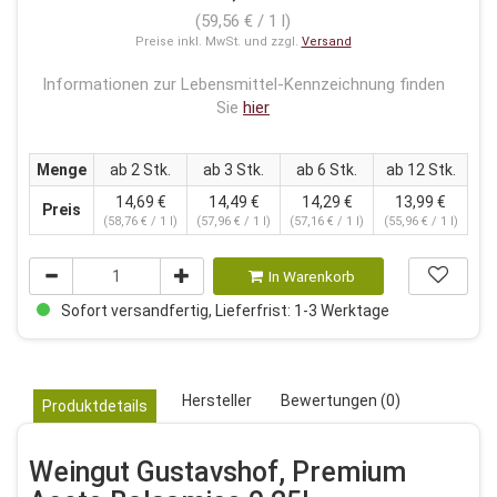
(59,56 € / 1 l)
Preise inkl. MwSt. und zzgl.
Versand
Informationen zur Lebensmittel-Kennzeichnung finden
Sie
hier
Menge
ab 2 Stk.
ab 3 Stk.
ab 6 Stk.
ab 12 Stk.
14,69 €
14,49 €
14,29 €
13,99 €
Preis
(58,76 € / 1 l)
(57,96 € / 1 l)
(57,16 € / 1 l)
(55,96 € / 1 l)
In Warenkorb
Sofort versandfertig, Lieferfrist: 1-3 Werktage
Hersteller
Bewertungen (0)
Produktdetails
Weingut Gustavshof, Premium