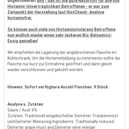
ungeschwefelt
und - das ist die gute Nachricht für alle von
Histamin-Unverträglichkeit Betroffenen - er war zum
Zeitpunkt der Herstellung laut HistCheck- Analyse
histaminfrei.
So können auch viele von Histaminintoleranz Betroffene
nun endlich wieder einen sehr leckeren Bio-Balsamico-
Essig genießen!
Wir empfehlen die Lagerung der angebrochenen Flasche im
Kühlschrank. Um die Histaminbildung zu minimieren sollte die
Flasche nur kurz zur Entnahme geöffnet und dann gleich
wieder verschlossen und gekühlt werden.
Hinweis: Sofort verfügbare Anzahl Flaschen: 9 Stück.
Analyse u. Zutaten:
Säure / Acid: 6%
Zutaten: Traditionell eingeköchelter Demeter-Traubenmost
und Demeter Weinessig Ingredients: Traditionally reduced
Demeter grape must and Demeter wine vinegar