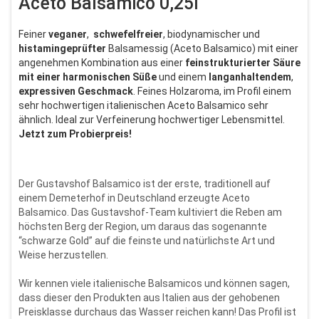
Aceto Balsamico 0,25l
Feiner
veganer
,
schwefelfreier
, biodynamischer und
histamingeprüfter
Balsamessig (Aceto Balsamico) mit einer
angenehmen Kombination aus einer
feinstrukturierter
Säure
mit einer harmonischen Süße
und einem
langanhaltendem
,
expressiven
Geschmack
. Feines Holzaroma, im Profil einem
sehr hochwertigen italienischen Aceto Balsamico sehr
ähnlich. Ideal zur Verfeinerung hochwertiger Lebensmittel.
Jetzt zum Probierpreis!
Der Gustavshof Balsamico ist der erste, traditionell auf
einem Demeterhof in Deutschland erzeugte Aceto
Balsamico. Das Gustavshof-Team kultiviert die Reben am
höchsten Berg der Region, um daraus das sogenannte
“schwarze Gold” auf die feinste und natürlichste Art und
Weise herzustellen.
Wir kennen viele italienische Balsamicos und können sagen,
dass dieser den Produkten aus Italien aus der gehobenen
Preisklasse durchaus das Wasser reichen kann! Das Profil ist