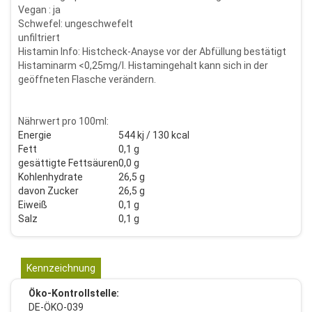
Vegan : ja
Schwefel: ungeschwefelt
unfiltriert
Histamin Info: Histcheck-Anayse vor der Abfüllung bestätigt
Histaminarm <0,25mg/l. Histamingehalt kann sich in der
geöffneten Flasche verändern.
Nährwert pro 100ml:
Energie
544 kj / 130 kcal
Fett
0,1 g
gesättigte Fettsäuren
0,0 g
Kohlenhydrate
26,5 g
davon Zucker
26,5 g
Eiweiß
0,1 g
Salz
0,1 g
Kennzeichnung
Öko-Kontrollstelle:
DE-ÖKO-039