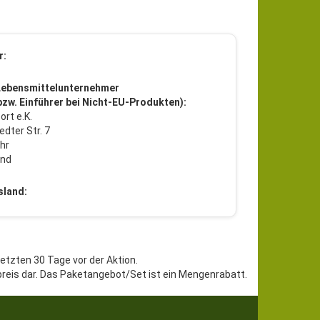
r:
Lebensmittelunternehmer
 bzw. Einführer bei Nicht-EU-Produkten):
ort e.K.
dter Str. 7
hr
and
sland:
letzten 30 Tage vor der Aktion.
preis dar. Das Paketangebot/Set ist ein Mengenrabatt.