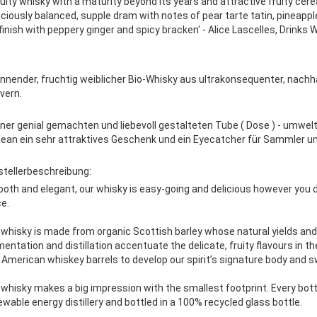
ruity whisky with a maturity beyond its years and attractive fruity cere
liciously balanced, supple dram with notes of pear tarte tatin, pineap
finish with peppery ginger and spicy bracken' - Alice Lascelles, Drinks 
nnender, fruchtig weiblicher Bio-Whisky aus ultrakonsequenter, nachha
vern.
einer genial gemachten und liebevoll gestalteten Tube ( Dose ) - umwel
ean ein sehr attraktives Geschenk und ein Eyecatcher für Sammler und
stellerbeschreibung:
oth and elegant, our whisky is easy-going and delicious however you drin
ce.
 whisky is made from organic Scottish barley whose natural yields and r
entation and distillation accentuate the delicate, fruity flavours in th
 American whiskey barrels to develop our spirit’s signature body and 
 whisky makes a big impression with the smallest footprint. Every bottl
ewable energy distillery and bottled in a 100% recycled glass bottle.