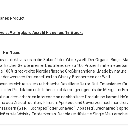
anes Produkt.
weis: Verfügbare Anzahl Flaschen: 15 Stück.
r Nc´Nean:
nean blickt voraus in die Zukunft der Whiskywelt. Der Organic Single M
ttischer Gerste in einer Destillerie, die zu 100 Prozent mit erneuerbare
te 100%ig recycelte Klarglasflasche Großbritanniens. „Made by nature,
er der wenigen frauengeführten Whisky-Brennereien der Welt.
nean erreichte als erste britische Destillerie Netto-Null-Emissionen fü
 bei der Produktion entstehen, sind damit geringer als die Menge an 
ht nur dem erhöhten Interesse an nachhaltiger Produktion kommt Nc’ne
ma aus Zitrusfrüchten, Pfirsich, Aprikose und Gewürzen nach nur drei
nfässern (STR = „scraped“ oder „shaved“, „toasted“, „recharred“) spri
ießer wie Whisky-Entdecker an. Der biozertifizierte Single Malt ersche