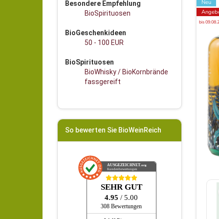
Neu
Besondere Empfehlung
Angeb
BioSpirituosen
bis 09.08.
BioGeschenkideen
50 - 100 EUR
BioSpirituosen
BioWhisky / BioKornbrände
fassgereift
So bewerten Sie BioWeinReich
AUSGEZEICHNET
.org
Kundenbewertungen
SEHR GUT
4.95
/ 5.00
308 Bewertungen