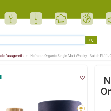
nde fassgereift
Nc´nean Organic Single Malt Whisky - Batch PL11, 0
N
Or