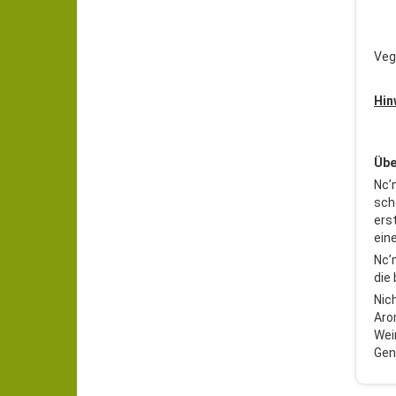
Veg
Hin
Übe
Nc’
scho
ers
ein
Nc’
die
Nic
Aro
Wei
Gen