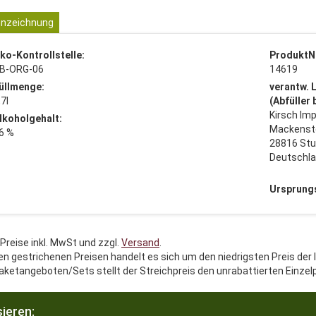
nzeichnung
ko-Kontrollstelle:
ProduktN
B-ORG-06
14619
üllmenge:
verantw. 
,7l
(Abfüller
Kirsch Imp
lkoholgehalt:
Mackenste
6 %
28816 Stu
Deutschl
Ursprung
 Preise inkl. MwSt und zzgl.
Versand
.
en gestrichenen Preisen handelt es sich um den niedrigsten Preis der 
aketangeboten/Sets stellt der Streichpreis den unrabattierten Einzel
ieren: