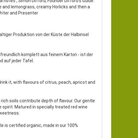
al notes', Simon Difford, Founder Difford’s Guide.
ple and lemongrass, creamy Horlicks and then a
Writer and Presenter
ltiger Produktion von der Küste der Halbinsel
tfreundlich komplett aus feinem Karton - ist der
 auf jeder Tafel.
k it, with flavours of citrus, peach, apricot and
ich soils contribute depth of flavour. Our gentle
e spirit. Matured in specially treated red wine
sweetness.
e is certified organic, made in our 100%