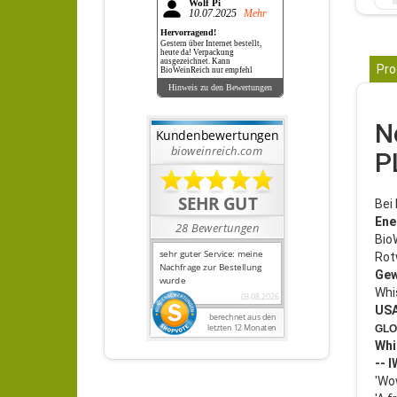
Wolf Pi
10.07.2025
Mehr
Hervorragend!
Gestern über Internet bestellt,
heute da! Verpackung
ausgezeichnet. Kann
Pro
BioWeinReich nur empfehl
Hinweis zu den Bewertungen
N
P
Bei
Ene
Bio
Rot
Gew
Whi
USA
GLO
Whi
-- 
'Wo