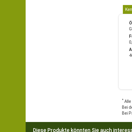
Ken
Ö
G
F
0
A
4
*
Alle
Bei d
Bei P
Diese Produkte könnten Sie auch interess