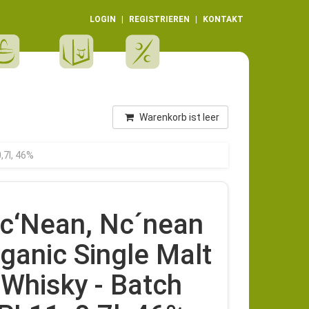
LOGIN
REGISTRIEREN
KONTAKT
Warenkorb ist leer
,7l, 46%
c‘Nean, Nc´nean
ganic Single Malt
Whisky - Batch