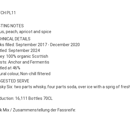
CH PL11
TING NOTES
rus, peach, apricot and spice
HNICAL DETAILS
ks filled: September 2017 - December 2020
tled: September 2024
ley: 100% organic Scottish
sts: Anchor and Fermentis
tled at 46%
ral colour, Non-chill filtered
GGESTED SERVE
ky Six: two parts whisky, four parts soda, over ice with a sprig of fres
duction: 16,111 Bottles 70CL
k Mix / Zusammenstellung der Fassreife: