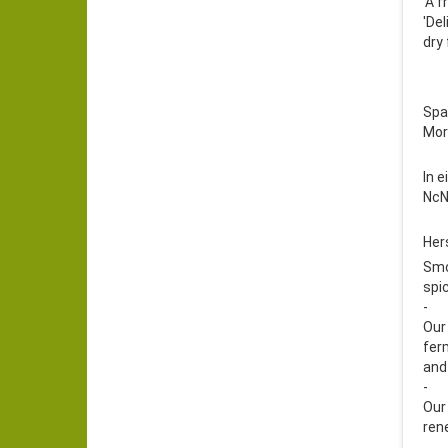
'A f
'De
dry 
Spa
Mor
In 
NcN
Her
Smo
spi
-
Our
ferm
and
-
Our
ren