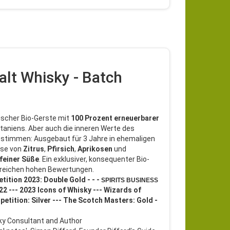
alt Whisky - Batch
tischer Bio-Gerste mit
100
Prozent
erneuerbarer
taniens. Aber auch die inneren Werte des
stimmen: Ausgebaut für 3 Jahre in ehemaligen
ase von
Zitrus
,
Pfirsich
,
Aprikosen
und
feiner
Süße
. Ein exklusiver, konsequenter Bio-
ahlreichen hohen Bewertungen.
tition 2023: Double Gold - - -
SPIRITS BUSINESS
2 --- 2023 Icons of Whisky --- Wizards of
petition: Silver --- The Scotch Masters: Gold -
isky Consultant and Author