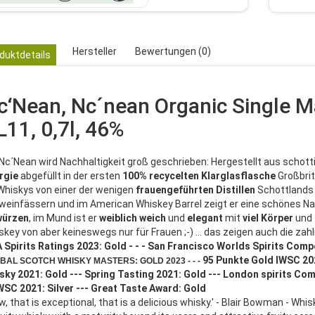
Hersteller
Bewertungen (0)
duktdetails
c‘Nean, Nc´nean Organic Single M
L11, 0,7l, 46%
 Nc´Nean wird Nachhaltigkeit groß geschrieben: Hergestellt aus schot
rgie
abgefüllt in der ersten
100%
recycelten
Klarglasflasche
Großbrit
Whiskys von einer der wenigen
frauengeführten
Distillen
Schottlands 
weinfässern und im American Whiskey Barrel zeigt er eine schönes N
ürzen
, im Mund ist er
weiblich
weich
und
elegant
mit
viel
Körper
und
skey von aber keineswegs nur für Frauen ;-) ... das zeigen auch die z
 Spirits Ratings 2023: Gold - - - San Francisco Worlds Spirits Compe
95 Punkte Gold IWSC 202
BAL SCOTCH WHISKY MASTERS: GOLD 2023 - - -
sky 2021: Gold --- Spring Tasting 2021: Gold --- London spirits Com
IWSC 2021: Silver --- Great Taste Award: Gold
w, that is exceptional, that is a delicious whisky.' - Blair Bowman - Wh