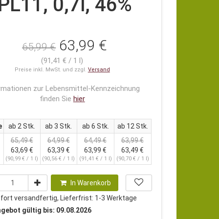
PL11, 0,7l, 46%
63,99 €
65,99 €
(91,41 € / 1 l)
Preise inkl. MwSt. und zzgl.
Versand
rmationen zur Lebensmittel-Kennzeichnung
finden Sie
hier
e
ab 2 Stk.
ab 3 Stk.
ab 6 Stk.
ab 12 Stk.
65,49 €
64,99 €
64,49 €
63,99 €
63,69 €
63,39 €
63,99 €
63,49 €
(90,99 € / 1 l)
(90,56 € / 1 l)
(91,41 € / 1 l)
(90,70 € / 1 l)
In Warenkorb
ort versandfertig, Lieferfrist: 1-3 Werktage
gebot gültig bis: 09.08.2026