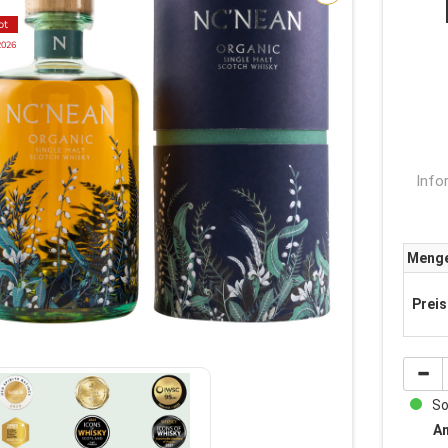
ot
2026
Info
Meng
Preis
Sof
An