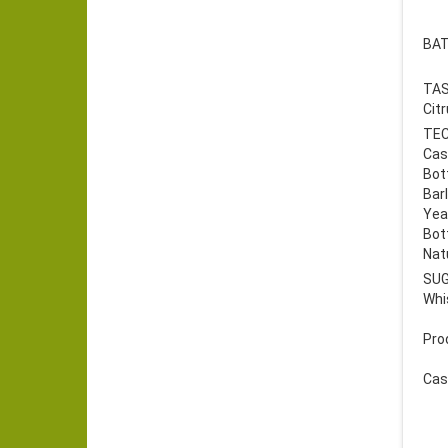
BAT
TAS
Cit
TEC
Cas
Bot
Bar
Yea
Bot
Natu
SU
Whis
Pro
Cas