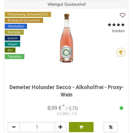
Weingut Gustavshof
Ohne/wenig Schwefel/SO2
Biologisch dynamisch
Alkoholfrei
trocken
Demeter
ecovin
Vegan
bio
Topseller
Demeter Holunder Secco - Alkoholfrei - Proxy-
Wein
*
8,99 €
/ 0,75l
(11,99 € / 1 l)