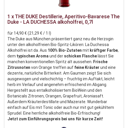
1 x THE DUKE Destillerie, Aperitivo-Bavarese The
Duke - LA DUCHESSA alkoholfrei, 0,7l
für 14,90 € (21,29 € / 1 l)
The Duke aus München präsentiert ganz neu die Herzogin
unter den alkoholfreien Bio-Spritz-Likören: La Duchessa
Alkoholfrei ist da. Aus
100% Bio-Zutaten
mit
kräftger Farbe
,
dem
typischen Aroma
und der
schicken Flasche
lässt Sie
manchen konventionellen Spritz alt aussehen.
Frische
Zitrusnoten
von Orange treffen auf
feine Kräuter
und eine
dezente, natürliche Bitterkeit. Am Gaumen zeigt Sie sich
ausgewogen und vielschichtig – fruchtig im Auftakt, leicht
herb im Verlauf und angenehm erfrischend im Abgang.
Hergestellt aus entalkoholisiertem BioWein und den
Botanicals Zitronen, Orangen, Grapefruit, Aroniasaft.
Außerdem Kräuterdestillate und Mazerate. Wunderbar
einfach auf Eis mit Tonic oder auch nur mit gut gekühltem
Sprudel. Eine herrliche alkoholfreie Bio-Erfrischung!
Jetzt zum Einführungspreis bei uns für kurze Zeit!