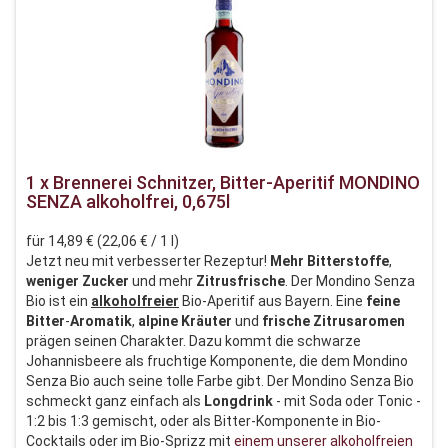
1 x Brennerei Schnitzer, Bitter-Aperitif MONDINO
SENZA alkoholfrei, 0,675l
für 14,89 € (22,06 € / 1 l)
Jetzt neu mit verbesserter Rezeptur!
Mehr Bitterstoffe
,
weniger Zucker
und mehr
Zitrusfrische
. Der Mondino Senza
Bio ist ein
alkoholfreier
Bio-Aperitif aus Bayern. Eine
feine
Bitter
-
Aromatik
,
alpine
Kräuter
und
frische
Zitrusaromen
prägen seinen Charakter. Dazu kommt die schwarze
Johannisbeere als fruchtige Komponente, die dem Mondino
Senza Bio auch seine tolle Farbe gibt. Der Mondino Senza Bio
schmeckt ganz einfach als
Longdrink
- mit Soda oder Tonic -
1:2 bis 1:3 gemischt, oder als Bitter-Komponente in Bio-
Cocktails oder im Bio-Sprizz mit
einem unserer alkoholfreien