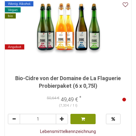
Wenig Alkohol
Vegan
bio
Angebot
Bio-Cidre von der Domaine de La Flaguerie
Probierpaket (6 x 0,75l)
*
50,64 €
49,49 €
(7,33 € / 1 l)
Lebensmittelkennzeichnung