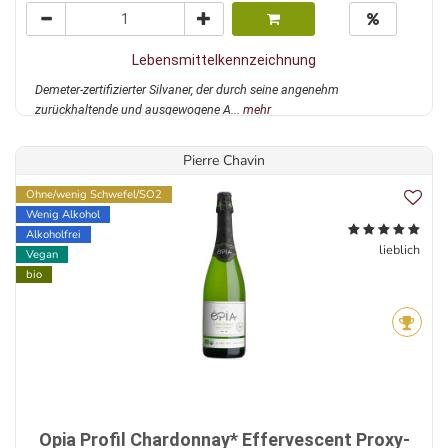
Lebensmittelkennzeichnung
Demeter-zertifizierter Silvaner, der durch seine angenehm
zurückhaltende und ausgewogene A...
mehr
Pierre Chavin
Ohne/wenig Schwefel/SO2
Wenig Alkohol
Alkoholfrei
lieblich
Vegan
bio
Opia Profil Chardonnay* Effervescent Proxy-