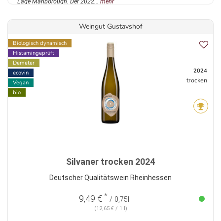
Lage Marlborough. Der 2022...
mehr
Weingut Gustavshof
Biologisch dynamisch
Histamingeprüft
Demeter
2024
ecovin
trocken
Vegan
bio
Silvaner trocken 2024
Deutscher Qualitätswein Rheinhessen
*
9,49 €
/ 0,75l
(12,65 € / 1 l)