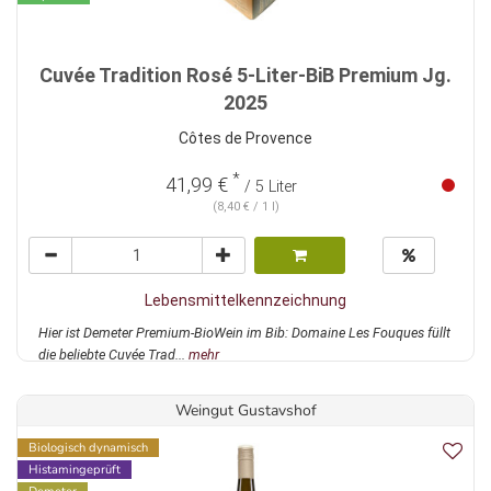
Cuvée Tradition Rosé 5-Liter-BiB Premium Jg.
2025
Côtes de Provence
*
41,99 €
/ 5 Liter
(8,40 € / 1 l)
Lebensmittelkennzeichnung
Hier ist Demeter Premium-BioWein im Bib: Domaine Les Fouques füllt
die beliebte Cuvée Trad...
mehr
Weingut Gustavshof
Biologisch dynamisch
Histamingeprüft