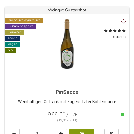
Weingut Gustavshof
Biologisch dynamisch
Histamingeprüft
Demeter
trocken
ecovin
Vegan
bio
PinSecco
Weinhaltiges Getränk mit zugesetzter Kohlensäure
*
9,99 €
/ 0,75l
(13,32 € / 1 l)