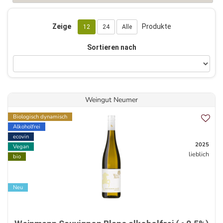
Zeige
Produkte
12
24
Alle
Sortieren nach
Weingut Neumer
Biologisch dynamisch
Alkoholfrei
ecovin
2025
Vegan
lieblich
bio
Neu