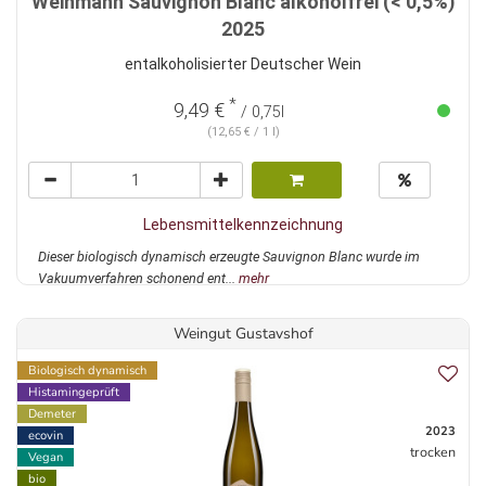
Weinmann Sauvignon Blanc alkoholfrei (< 0,5%)
2025
entalkoholisierter Deutscher Wein
*
9,49 €
/ 0,75l
(12,65 € / 1 l)
Lebensmittelkennzeichnung
Dieser biologisch dynamisch erzeugte Sauvignon Blanc wurde im
Vakuumverfahren schonend ent...
mehr
Weingut Gustavshof
Biologisch dynamisch
Histamingeprüft
Demeter
2023
ecovin
trocken
Vegan
bio