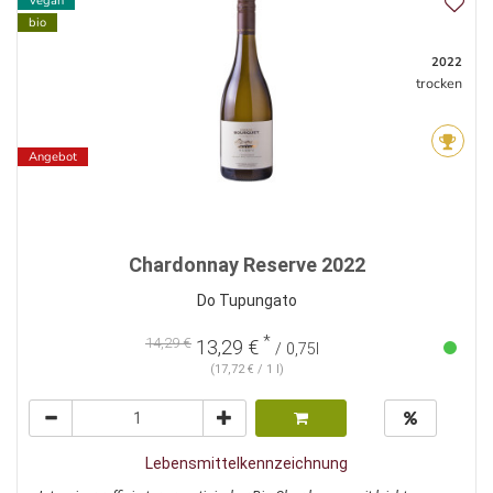
Vegan
bio
2022
trocken
Angebot
Chardonnay Reserve 2022
Do Tupungato
*
14,29 €
13,29 €
/ 0,75l
(17,72 € / 1 l)
Lebensmittelkennzeichnung