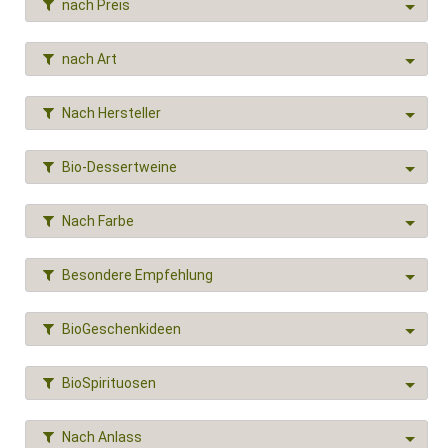
nach Preis
nach Art
Nach Hersteller
Bio-Dessertweine
Nach Farbe
Besondere Empfehlung
BioGeschenkideen
BioSpirituosen
Nach Anlass