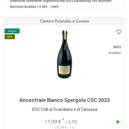
Intensiver, raffinierter argentinischer Bio-Chardonnay mit leichtem
Barrique-Ausbau ( 6 Mo...
mehr
Cantina Puianello e Coviolo
Vegan
bio
2023
trocken
Ancestrale Bianco Spergola CSC 2023
DOC Colli di Scandiano e di Canossa
*
11,99 €
/ 0,75l
(15,99 € / 1 l)