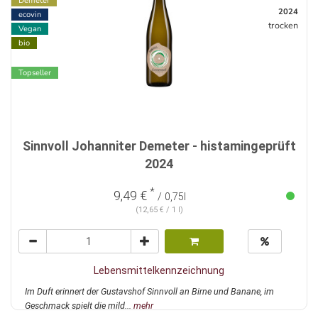
Demeter
2024
ecovin
trocken
Vegan
bio
Topseller
Sinnvoll Johanniter Demeter - histamingeprüft
2024
*
9,49 €
/ 0,75l
(12,65 € / 1 l)
Lebensmittelkennzeichnung
Im Duft erinnert der Gustavshof Sinnvoll an Birne und Banane, im
Geschmack spielt die mild...
mehr