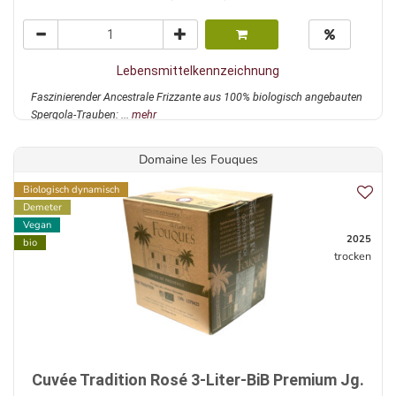
Lebensmittelkennzeichnung
Faszinierender Ancestrale Frizzante aus 100% biologisch angebauten
Spergola-Trauben: ...
mehr
Domaine les Fouques
Biologisch dynamisch
Demeter
Vegan
2025
bio
trocken
Cuvée Tradition Rosé 3-Liter-BiB Premium Jg.