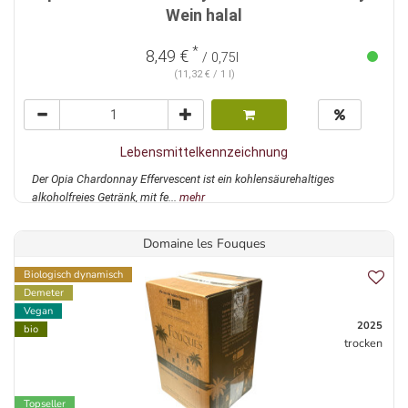
Wein halal
*
8,49 €
/ 0,75l
(11,32 € / 1 l)
Lebensmittelkennzeichnung
Der Opia Chardonnay Effervescent ist ein kohlensäurehaltiges
alkoholfreies Getränk, mit fe...
mehr
Domaine les Fouques
Biologisch dynamisch
Demeter
Vegan
2025
bio
trocken
Topseller