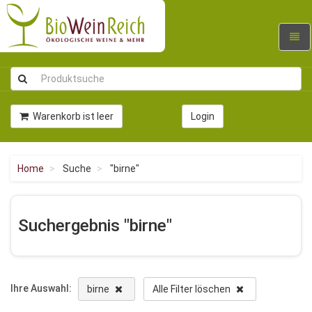
Navig
umsc
Warenkorb ist leer
Login
Home
Suche
"birne"
Suchergebnis "birne"
Ihre Auswahl:
birne
Alle Filter löschen