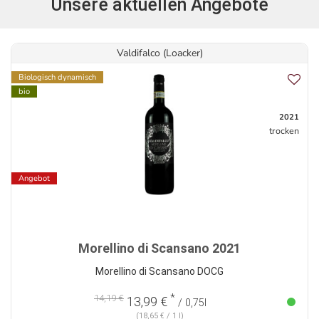
Unsere aktuellen Angebote
Valdifalco (Loacker)
Biologisch dynamisch
bio
2021
trocken
Angebot
Morellino di Scansano 2021
Morellino di Scansano DOCG
*
14,19 €
13,99 €
/ 0,75l
(18,65 € / 1 l)