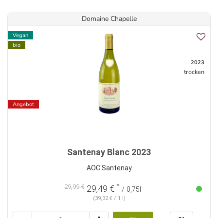
Domaine Chapelle
Vegan
bio
2023
trocken
Angebot
Santenay Blanc 2023
AOC Santenay
*
29,99 €
29,49 €
/ 0,75l
(39,32 € / 1 l)