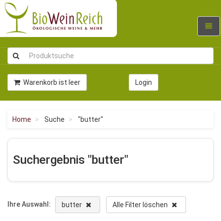
Navig
umsc
Warenkorb ist leer
Login
Home
Suche
"butter"
Suchergebnis "butter"
Ihre Auswahl:
butter
Alle Filter löschen