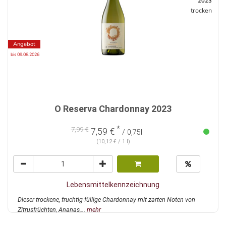
2023
trocken
Angebot
bis 09.08.2026
O Reserva Chardonnay 2023
*
7,99 €
7,59 €
/ 0,75l
(10,12 € / 1 l)
Lebensmittelkennzeichnung
Dieser trockene, fruchtig-füllige Chardonnay mit zarten Noten von
Zitrusfrüchten, Ananas,...
mehr