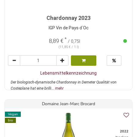
Chardonnay 2023
IGP Vin de Pays d´Oc
*
8,89 €
/ 0,75l
(11,85 € / 1 l)
Lebensmittelkennzeichnung
Der biologisch-dynamische Chardonnay in Demeter Qualität von
Costeplane hat eine brilli...
mehr
Domaine Jean-Marc Brocard
Vegan
bio
2022