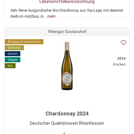
Lebensmittelkennzeichnung
Sehr feiner burgundischer Bio-Chardonnay aus Top-Lage, mit dezenter
Reife im Holzfass. In...
mehr
Weingut Gustavshof
Biologisch dynamisch
Demeter
ecovin
2024
Vegan
trocken
bio
Chardonnay 2024
Deutscher Qualitätswein Rheinhessen