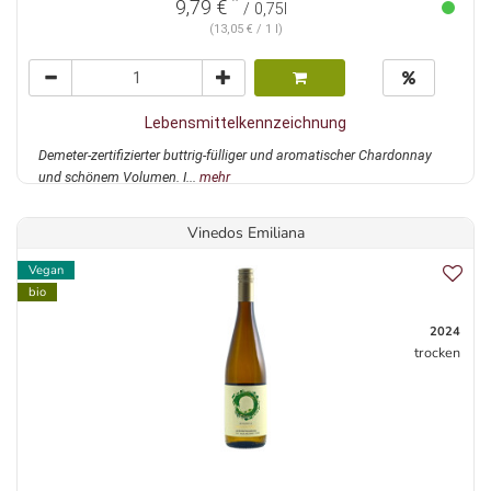
*
9,79 €
/ 0,75l
(13,05 € / 1 l)
Lebensmittelkennzeichnung
Demeter-zertifizierter buttrig-fülliger und aromatischer Chardonnay
und schönem Volumen. I...
mehr
Vinedos Emiliana
Vegan
bio
2024
trocken