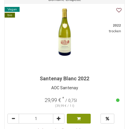
Vegan
bio
2022
trocken
Santenay Blanc 2022
AOC Santenay
*
29,99 €
/ 0,75l
(39,99 € / 1 l)