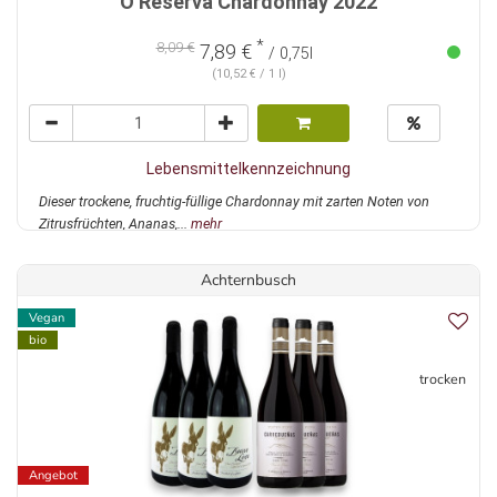
O Reserva Chardonnay 2022
*
8,09 €
7,89 €
/ 0,75l
(10,52 € / 1 l)
Lebensmittelkennzeichnung
Dieser trockene, fruchtig-füllige Chardonnay mit zarten Noten von
Zitrusfrüchten, Ananas,...
mehr
Achternbusch
Vegan
bio
trocken
Angebot