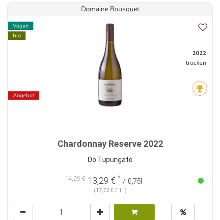
Domaine Bousquet
Vegan
bio
2022
trocken
Angebot
Chardonnay Reserve 2022
Do Tupungato
*
14,29 €
13,29 €
/ 0,75l
(17,72 € / 1 l)