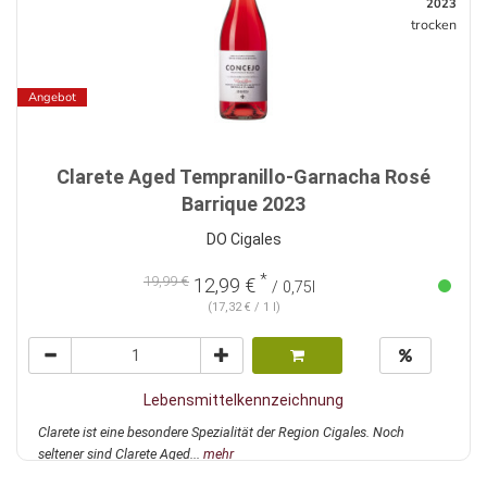
2023
trocken
Angebot
Clarete Aged Tempranillo-Garnacha Rosé
Barrique 2023
DO Cigales
*
19,99 €
12,99 €
/ 0,75l
(17,32 € / 1 l)
Lebensmittelkennzeichnung
Clarete ist eine besondere Spezialität der Region Cigales. Noch
seltener sind Clarete Aged...
mehr