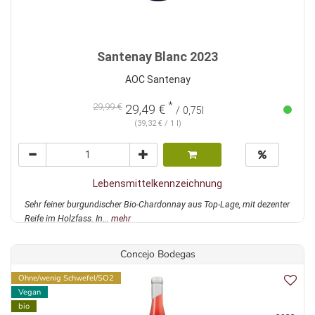
Santenay Blanc 2023
AOC Santenay
*
29,99 €
29,49 €
/ 0,75l
(39,32 € / 1 l)
Lebensmittelkennzeichnung
Sehr feiner burgundischer Bio-Chardonnay aus Top-Lage, mit dezenter
Reife im Holzfass. In...
mehr
Concejo Bodegas
Ohne/wenig Schwefel/SO2
Vegan
bio