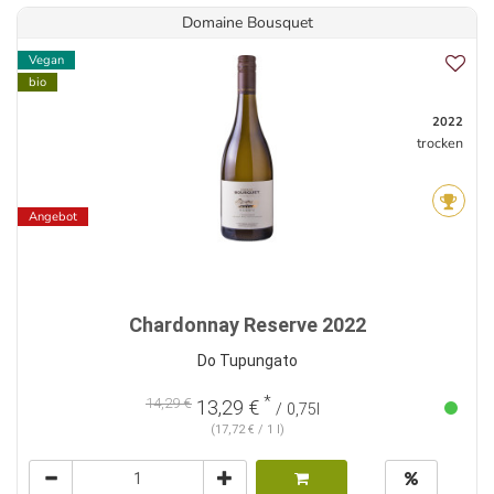
Domaine Bousquet
Vegan
bio
2022
trocken
Angebot
Chardonnay Reserve 2022
Do Tupungato
*
14,29 €
13,29 €
/ 0,75l
(17,72 € / 1 l)