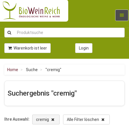
Navig
umsc
Warenkorb ist leer
Login
Home
Suche
"cremig"
Suchergebnis "cremig"
Ihre Auswahl:
cremig
Alle Filter löschen