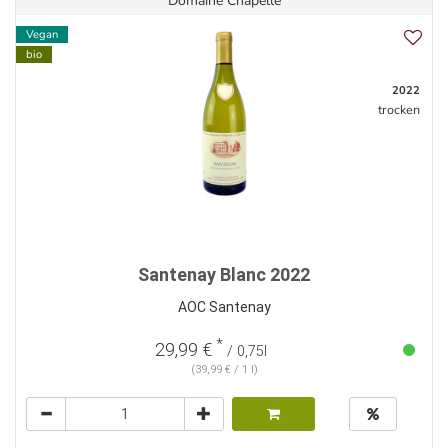
Domaine Chapelle
Vegan
bio
2022
trocken
Santenay Blanc 2022
AOC Santenay
*
29,99 €
/ 0,75l
(39,99 € / 1 l)