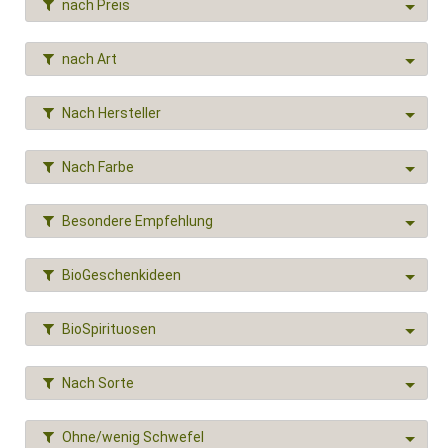
nach Preis
nach Art
Nach Hersteller
Nach Farbe
Besondere Empfehlung
BioGeschenkideen
BioSpirituosen
Nach Sorte
Ohne/wenig Schwefel