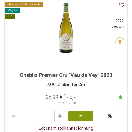
Biologisch dynamisch
Vegan
bio
2020
trocken
Chablis Premier Cru ´Vau de Vey´ 2020
AOC Chablis 1er Cru
*
35,99 €
/ 0,75l
(47,99 € / 1 l)
Lebensmittelkennzeichnung