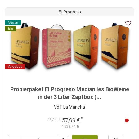
El Progreso
Vegan
bio
Angebot
Probierpaket El Progreso Medianiles BioWeine
in der 3 Liter Zapfbox (...
VdT La Mancha
*
60,96 €
57,99 €
(4,83 € / 1 l)