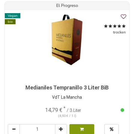
El Progreso
Vegan
bio
trocken
Medianiles Tempranillo 3 Liter BiB
VdT La Mancha
*
14,79 €
/ 3 Liter
(4,93 € / 1 l)