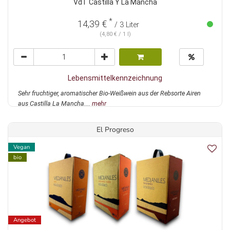
VdT Castilla Y La Mancha
*
14,39 €
/ 3 Liter
(4,80 € / 1 l)
Lebensmittelkennzeichnung
Sehr fruchtiger, aromatischer Bio-Weißwein aus der Rebsorte Airen
aus Castilla La Mancha....
mehr
El Progreso
Vegan
bio
Angebot