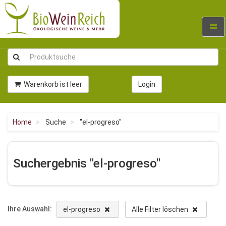
Navig
umsc
Warenkorb ist leer
Login
Home
Suche
"el-progreso"
Suchergebnis "el-progreso"
Ihre Auswahl:
el-progreso
Alle Filter löschen