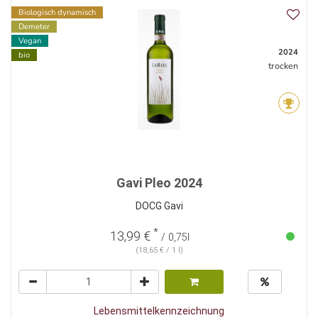
Biologisch dynamisch
Demeter
Vegan
2024
bio
trocken
Gavi Pleo 2024
DOCG Gavi
*
13,99 €
/ 0,75l
(18,65 € / 1 l)
Lebensmittelkennzeichnung