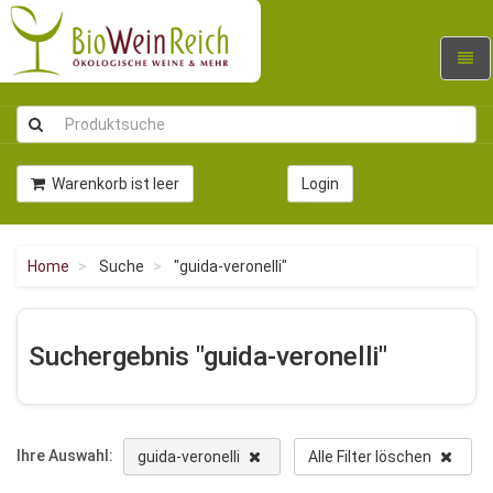
Navig
umsc
Warenkorb ist leer
Login
Home
Suche
"guida-veronelli"
Suchergebnis "guida-veronelli"
Ihre Auswahl:
guida-veronelli
Alle Filter löschen