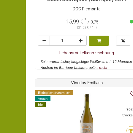
DOC Piemonte
*
15,99 €
/ 0,75l
(21,32 € / 1 l)
Lebensmittelkennzeichnung
Sehr aromatischer, langlebiger Weißwein mit 12 Monaten
Ausbau im Barrique, brillante, gelb...
mehr
Vinedos Emiliana
Biologisch dynamisch
Vegan
bio
202
trocke