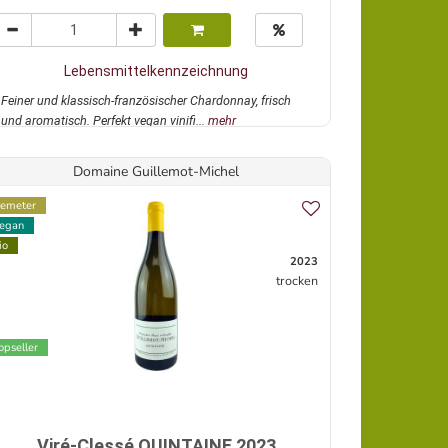
Lebensmittelkennzeichnung
Feiner und klassisch-französischer Chardonnay, frisch
und aromatisch. Perfekt vegan vinifi...
mehr
Domaine Guillemot-Michel
emeter
egan
io
2023
trocken
opseller
Viré-Clessé QUINTAINE 2023