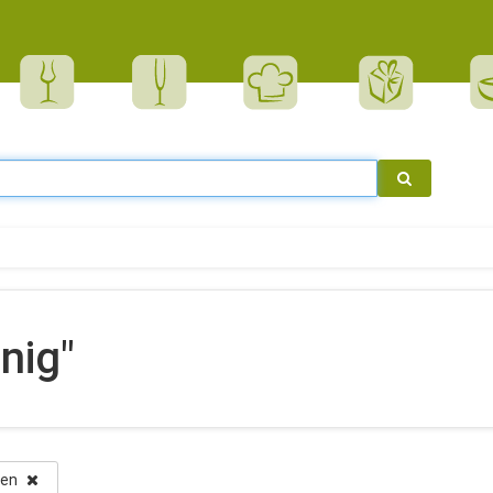
nig"
chen