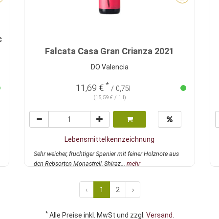
c
Falcata Casa Gran Crianza 2021
DO Valencia
*
11,69 €
/ 0,75l
(15,59 € / 1 l)
Lebensmittelkennzeichnung
Sehr weicher, fruchtiger Spanier mit feiner Holznote aus
den Rebsorten Monastrell, Shiraz...
mehr
‹
1
2
›
*
Alle Preise inkl. MwSt und zzgl.
Versand
.