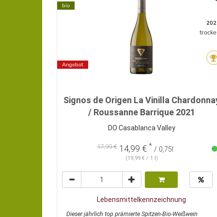
bio
202
trocke
Angebot
Signos de Origen La Vinilla Chardonna
/ Roussanne Barrique 2021
DO Casablanca Valley
*
17,99 €
14,99 €
/ 0,75l
(19,99 € / 1 l)
Lebensmittelkennzeichnung
Dieser jährlich top prämierte Spitzen-Bio-Weißwein