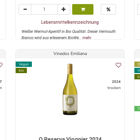
Lebensmittelkennzeichnung
Weißer Wermut-Aperitif in Bio Qualität. Dieser Vermouth
Bianco wird aus erlesenem BioWe...
mehr
Vinedos Emiliana
Vegan
D
bio
V
b
7
2024
n
trocken
T
O Reserva Viognier 2024