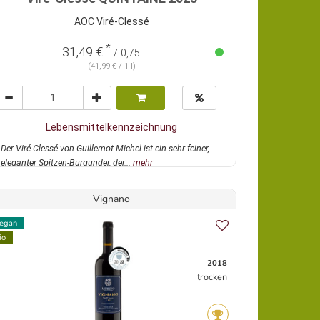
AOC Viré-Clessé
*
31,49 €
/ 0,75l
(41,99 € / 1 l)
Lebensmittelkennzeichnung
Der Viré-Clessé von Guillemot-Michel ist ein sehr feiner,
eleganter Spitzen-Burgunder, der...
mehr
Vignano
egan
io
2018
trocken