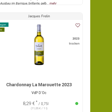
Ausbau im Barrique, brillante, gelb...
mehr
Jacques Frelin
egan
io
2023
trocken
Chardonnay La Marouette 2023
VdP D´Oc
*
8,29 €
/ 0,75l
(11,05 € / 1 l)