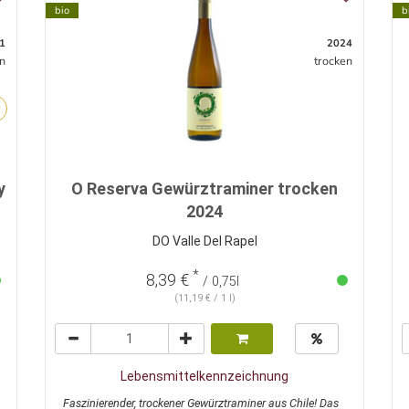
bio
b
1
2024
n
trocken
y
O Reserva Gewürztraminer trocken
2024
DO Valle Del Rapel
*
8,39 €
/ 0,75l
(11,19 € / 1 l)
Lebensmittelkennzeichnung
Faszinierender, trockener Gewürztraminer aus Chile! Das