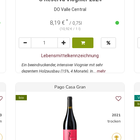
DO Valle Central
*
8,19 €
/ 0,75l
(10,92 € / 1 l)
Lebensmittelkennzeichnung
Ein beeindruckender, intensiver Viognier mit sehr
dezentem Holzausbau (15%, 4 Monate). In...
mehr
Pago Casa Gran
bio
V
b
3
2021
n
trocken