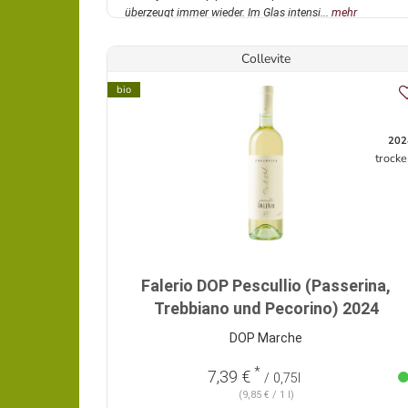
überzeugt immer wieder. Im Glas intensi...
mehr
Collevite
bio
202
trocke
Falerio DOP Pescullio (Passerina,
Trebbiano und Pecorino) 2024
DOP Marche
*
7,39 €
/ 0,75l
(9,85 € / 1 l)