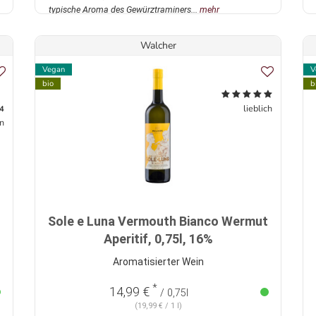
typische Aroma des Gewürztraminers...
mehr
Walcher
Vegan
V
bio
b
lieblich
4
n
Sole e Luna Vermouth Bianco Wermut
Aperitif, 0,75l, 16%
Aromatisierter Wein
*
14,99 €
/ 0,75l
(19,99 € / 1 l)