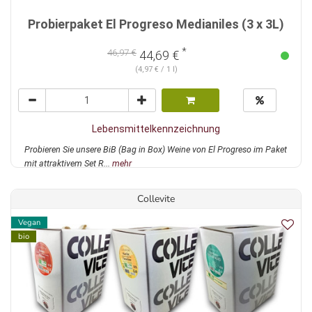
Probierpaket El Progreso Medianiles (3 x 3L)
*
46,97 €
44,69 €
(4,97 € / 1 l)
Lebensmittelkennzeichnung
Probieren Sie unsere BiB (Bag in Box) Weine von El Progreso im Paket
mit attraktivem Set R...
mehr
Collevite
Vegan
bio