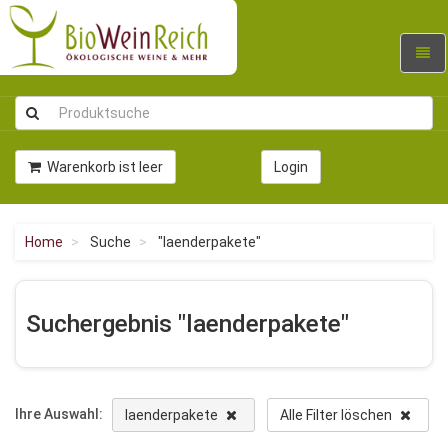
Navig
umsc
Warenkorb ist leer
Login
Home
Suche
"laenderpakete"
Suchergebnis "laenderpakete"
Ihre Auswahl:
laenderpakete
Alle Filter löschen