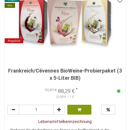
bio
Angebot
Frankreich/Cévennes BioWeine-Probierpaket (3
x 5-Liter BIB)
*
92,87 €
88,29 €
(5,89 € / 1 l)
Lebensmittelkennzeichnung