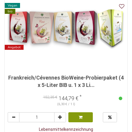
Vegan
bio
Angebot
Frankreich/Cévennes BioWeine-Probierpaket (4
x 5-Liter BIB u. 1 x 3 Li...
*
152,35 €
144,79 €
(6,30 € / 1 l)
Lebensmittelkennzeichnung