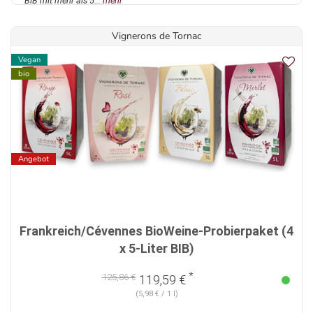
BiB mit mehr als 5...
mehr
Vignerons de Tornac
Vegan
bio
Angebot
Frankreich/Cévennes BioWeine-Probierpaket (4
x 5-Liter BIB)
*
125,86 €
119,59 €
(5,98 € / 1 l)