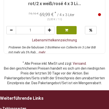
rot/2 x weiß/rosé 4 x 3 Li...
*
74,16 €
69,99 €
/ 4 x 3 Liter
(5,83 € / 1 l)
Lebensmittelkennzeichnung
Probieren Sie die fabulosen 3 BioWeine von Collevite im 3 Liter BiB
mit mehr als 5% Rab...
mehr
*
Alle Preise inkl. MwSt und zzgl.
Versand
.
Bei den gestrichenen Preisen handelt es sich um den niedrigsten
Preis der letzten 30 Tage vor der Aktion. Bei
Paketangeboten/Sets stellt der Streichpreis den unrabattierten
Einzelpreis dar. Das Paketangebot/Set ist ein Mengenrabatt.
Weiterführende Links
Zahlungsarten