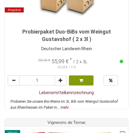
Angebot
Probierpaket Duo-BiBs vom Weingut
Gustavshof ( 2 x 3l )
Deutscher Landwein Rhein
*
58,98 €
55,99 €
/ 2 x 3L
(9,33 € / 1 l)
Lebensmittelkennzeichnung
Probieren Sie unsere Bio-Weine im 3L Bib vom Weingut Gustavshof
aus Rheinhessen im Paket m...
mehr
Vignerons de Tornac
Vegan