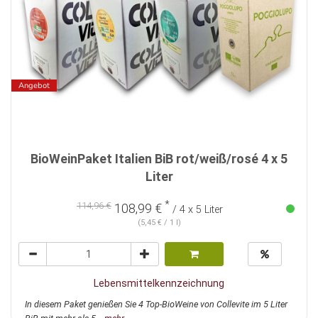
Angebot
BioWeinPaket Italien BiB rot/weiß/rosé 4 x 5
Liter
*
114,96 €
108,99 €
/ 4 x 5 Liter
(5,45 € / 1 l)
Lebensmittelkennzeichnung
In diesem Paket genießen Sie 4 Top-BioWeine von Collevite im 5 Liter