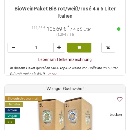
BioWeinPaket BiB rot/weiß/rosé 4 x 5 Liter
Italien
*
111,36 €
105,69 €
/ 4 x 5 Liter
(5,29 € / 1 l)
Lebensmittelkennzeichnung
In diesem Paket genießen Sie 4 Top-BioWeine von Collevite im 5 Liter
BiB mit mehr als 5% R...
mehr
Weingut Gustavshof
Biologisch dynamisch
Demeter
ecovin
trocken
Vegan
bio