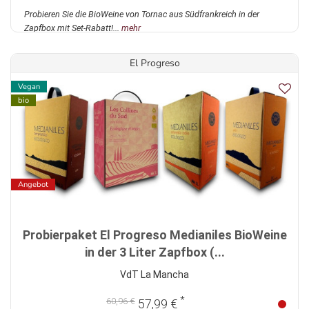
Probieren Sie die BioWeine von Tornac aus Südfrankreich in der
Zapfbox mit Set-Rabatt!...
mehr
El Progreso
Vegan
bio
Angebot
Probierpaket El Progreso Medianiles BioWeine
in der 3 Liter Zapfbox (...
VdT La Mancha
*
60,96 €
57,99 €