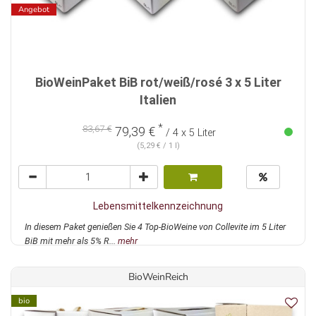
Angebot
BioWeinPaket BiB rot/weiß/rosé 3 x 5 Liter
Italien
*
83,67 €
79,39 €
/ 4 x 5 Liter
(5,29 € / 1 l)
Lebensmittelkennzeichnung
In diesem Paket genießen Sie 4 Top-BioWeine von Collevite im 5 Liter
BiB mit mehr als 5% R...
mehr
BioWeinReich
bio