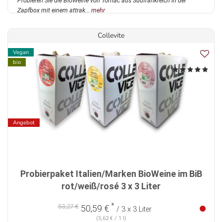
Probieren Sie die BioWeine von Tornac aus Südfrankreich in der
Zapfbox mit einem attrak...
mehr
Collevite
Vegan
bio
Angebot
Probierpaket Italien/Marken BioWeine im BiB
rot/weiß/rosé 3 x 3 Liter
*
53,27 €
50,59 €
/ 3 x 3 Liter
(5,62 € / 1 l)