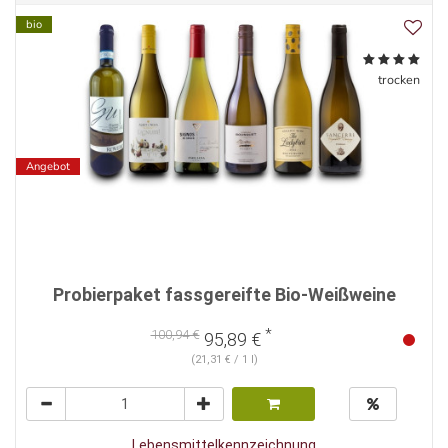
bio
trocken
Angebot
Probierpaket fassgereifte Bio-Weißweine
*
100,94 €
95,89 €
(21,31 € / 1 l)
Lebensmittelkennzeichnung