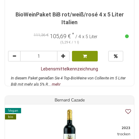
BioWeinPaket BiB rot/weiß/rosé 4 x 5 Liter
Italien
*
111,36 €
105,69 €
/ 4 x 5 Liter
(5,29 € / 1 l)
Lebensmittelkennzeichnung
In diesem Paket genießen Sie 4 Top-BioWeine von Collevite im 5 Liter
BiB mit mehr als 5% R...
mehr
Bernard Cazade
Vegan
bio
2023
trocken