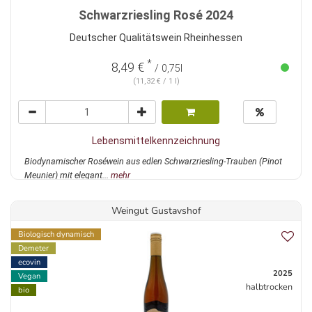
Schwarzriesling Rosé 2024
Deutscher Qualitätswein Rheinhessen
*
8,49 €
/ 0,75l
(11,32 € / 1 l)
Lebensmittelkennzeichnung
Biodynamischer Roséwein aus edlen Schwarzriesling-Trauben (Pinot
Meunier) mit elegant...
mehr
Weingut Gustavshof
Biologisch dynamisch
Demeter
ecovin
2025
Vegan
halbtrocken
bio