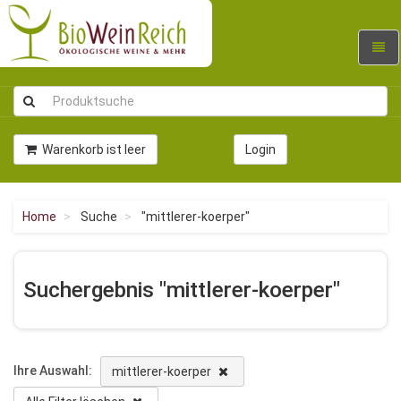
Navig
umsc
Warenkorb ist leer
Login
Home
Suche
"mittlerer-koerper"
Suchergebnis "mittlerer-koerper"
Ihre Auswahl:
mittlerer-koerper