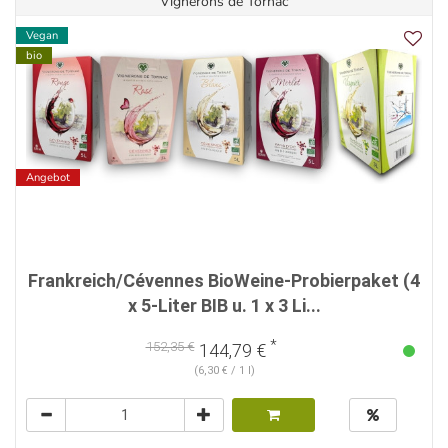
Vignerons de Tornac
Vegan
bio
Angebot
Frankreich/Cévennes BioWeine-Probierpaket (4
x 5-Liter BIB u. 1 x 3 Li...
*
152,35 €
144,79 €
(6,30 € / 1 l)