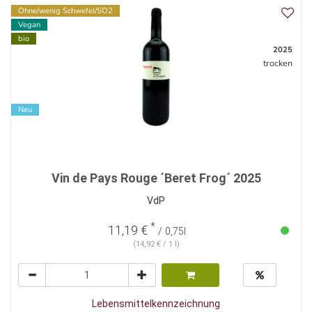
Ohne/wenig Schwefel/SO2
Vegan
bio
2025
trocken
Neu
Vin de Pays Rouge ´Beret Frog´ 2025
VdP
*
11,19 €
/ 0,75l
(14,92 € / 1 l)
Lebensmittelkennzeichnung