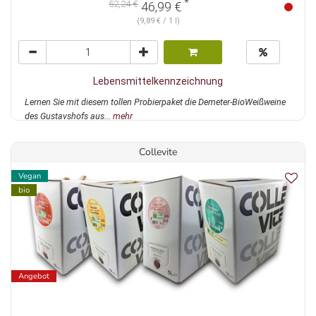
*
52,24 €
46,99 €
(9,89 € / 1 l)
Lebensmittelkennzeichnung
Lernen Sie mit diesem tollen Probierpaket die Demeter-BioWeißweine
des Gustavshofs aus...
mehr
Collevite
Vegan
bio
Angebot