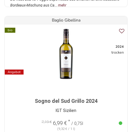
Bordeaux-Mischung aus Ca...
mehr
Baglio Gibellina
bio
2024
trocken
Angebot
Sogno del Sud Grillo 2024
IGT Sizilien
*
7,19 €
6,99 €
/ 0,75l
(9,32 € / 1 l)