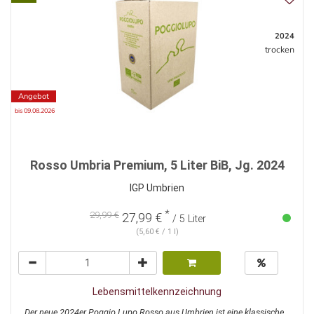
2024
trocken
Angebot
bis 09.08.2026
Rosso Umbria Premium, 5 Liter BiB, Jg. 2024
IGP Umbrien
*
29,99 €
27,99 €
/ 5 Liter
(5,60 € / 1 l)
Lebensmittelkennzeichnung
Der neue 2024er Poggio Lupo Rosso aus Umbrien ist eine klassische