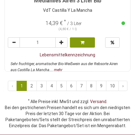
Medianiles Airen 3 Liter Bib
VdT Castilla Y La Mancha
*
14,39 €
/ 3 Liter
(4,80 € / 1 l)
Lebensmittelkennzeichnung
Sehr fruchtiger, aromatischer Bio-Weißwein aus der Rebsorte Airen
aus Castilla La Mancha....
mehr
‹
1
2
3
4
5
6
7
8
9
10
›
*
Alle Preise inkl. MwSt und zzgl.
Versand
.
Bei den gestrichenen Preisen handelt es sich um den niedrigsten
Preis der letzten 30 Tage vor der Aktion. Bei
Paketangeboten/Sets stellt der Streichpreis den unrabattierten
Einzelpreis dar. Das Paketangebot/Set ist ein Mengenrabatt.