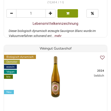
(12,65 € / 1 l)
Lebensmittelkennzeichnung
Dieser biologisch dynamisch erzeugte Sauvignon Blanc wurde im
Vakuumverfahren schonend ent...
mehr
Weingut Gustavshof
Biologisch dynamisch
Demeter
ecovin
2024
Vegan
lieblich
bio
Neu