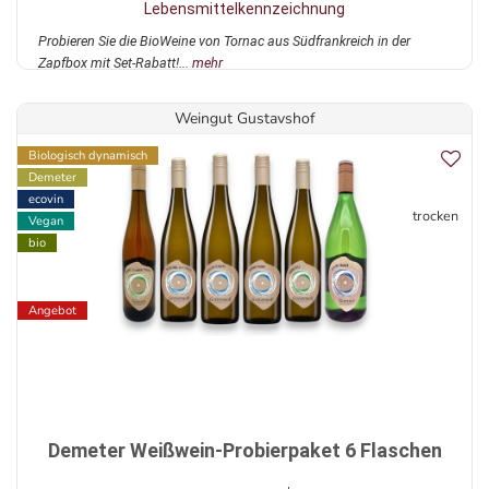
Lebensmittelkennzeichnung
Probieren Sie die BioWeine von Tornac aus Südfrankreich in der
Zapfbox mit Set-Rabatt!...
mehr
Weingut Gustavshof
Biologisch dynamisch
Demeter
ecovin
trocken
Vegan
bio
Angebot
Demeter Weißwein-Probierpaket 6 Flaschen