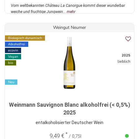
Vom weltbekannten Château La Canorgue kommt dieser wunderbar
weiche und fruchtige Jungwein...
mehr
Weingut Neumer
Biologisch dynamisch
Alkoholfrei
ecovin
2025
Vegan
lieblich
bio
Neu
Weinmann Sauvignon Blanc alkoholfrei (< 0,5%)
2025
entalkoholisierter Deutscher Wein
*
9,49 €
/ 0,75l