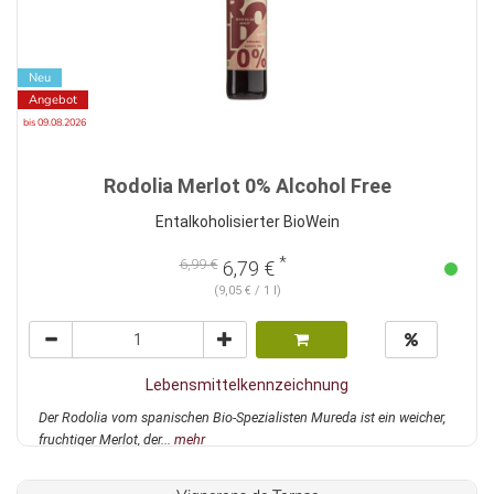
Neu
Angebot
bis 09.08.2026
Rodolia Merlot 0% Alcohol Free
Entalkoholisierter BioWein
*
6,99 €
6,79 €
(9,05 € / 1 l)
Lebensmittelkennzeichnung
Der Rodolia vom spanischen Bio-Spezialisten Mureda ist ein weicher,
fruchtiger Merlot, der...
mehr