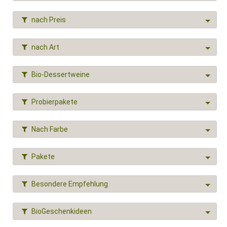
nach Preis
nach Art
Bio-Dessertweine
Probierpakete
Nach Farbe
Pakete
Besondere Empfehlung
BioGeschenkideen