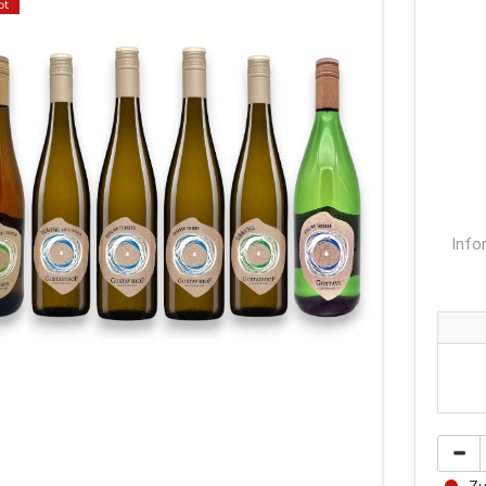
ot
Info