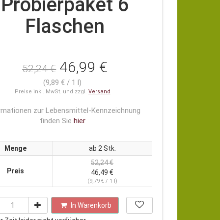
Probierpaket 6
Flaschen
46,99 €
52,24 €
(9,89 € / 1 l)
Preise inkl. MwSt. und zzgl.
Versand
rmationen zur Lebensmittel-Kennzeichnung
finden Sie
hier
Menge
ab 2 Stk.
52,24 €
Preis
46,49 €
(9,79 € / 1 l)
In Warenkorb