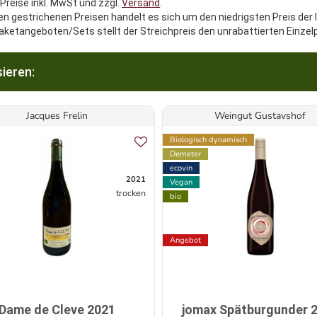
 Preise inkl. MwSt und zzgl.
Versand
.
en gestrichenen Preisen handelt es sich um den niedrigsten Preis der 
aketangeboten/Sets stellt der Streichpreis den unrabattierten Einzel
ieren:
Jacques Frelin
Weingut Gustavshof
Biologisch dynamisch
Demeter
ecovin
2021
Vegan
trocken
bio
Angebot
Dame de Cleve 2021
jomax Spätburgunder 