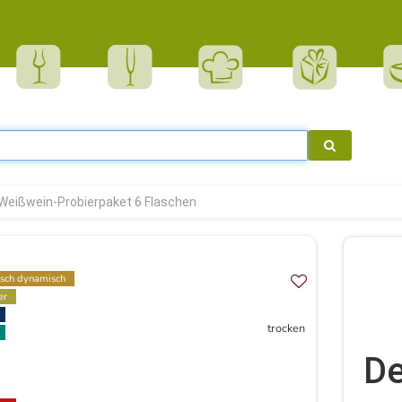
Weißwein-Probierpaket 6 Flaschen
isch dynamisch
er
trocken
De