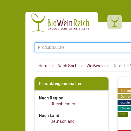
Home
Nach Sorte
Weißwein
Demeter 
Produkteigenschaften
Biolog
Demet
Nach Region
ecovin
Rheinhessen
Vegan
bio
Nach Land
Deutschland