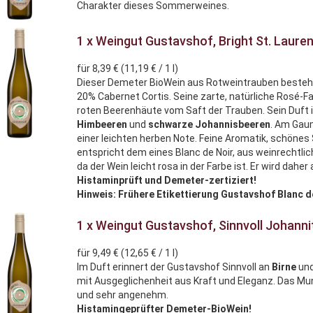
Charakter dieses Sommerweines.
1 x Weingut Gustavshof, Bright St. Lauren
für 8,39 € (11,19 € / 1 l)
Dieser Demeter BioWein aus Rotweintrauben besteh
20% Cabernet Cortis. Seine zarte, natürliche Rosé
roten Beerenhäute vom Saft der Trauben. Sein Duft i
Himbeeren
und
schwarze
Johannisbeeren
. Am Gau
einer leichten herben Note. Feine Aromatik, schönes 
entspricht dem eines Blanc de Noir, aus weinrechtlic
da der Wein leicht rosa in der Farbe ist. Er wird dahe
Histaminprüft und Demeter-zertiziert!
Hinweis: Frühere Etikettierung Gustavshof Blanc de
1 x Weingut Gustavshof, Sinnvoll Johann
für 9,49 € (12,65 € / 1 l)
Im Duft erinnert der Gustavshof Sinnvoll an
Birne
un
mit Ausgeglichenheit aus Kraft und Eleganz. Das M
und sehr angenehm.
Histamingeprüfter Demeter-BioWein!