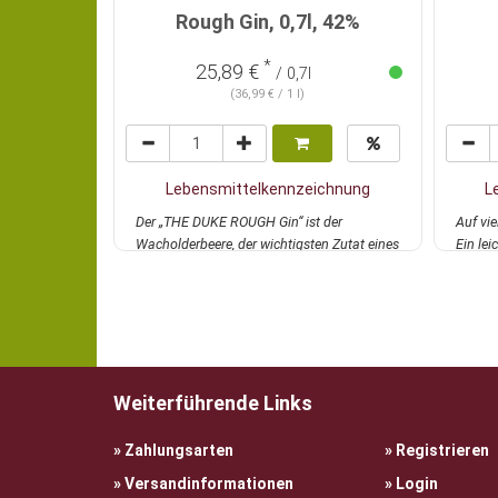
Rough Gin, 0,7l, 42%
*
25,89 €
/ 0,7l
(36,99 € / 1 l)
Lebensmittelkennzeichnung
L
Der „THE DUKE ROUGH Gin“ ist der
Auf vi
Wacholderbeere, der wichtigsten Zutat eines
Ein lei
jeden Gins, g...
mehr
mehr
Weiterführende Links
Zahlungsarten
Registrieren
Versandinformationen
Login