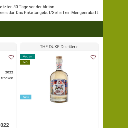
letzten 30 Tage vor der Aktion.
preis dar. Das Paketangebot/Set ist ein Mengenrabatt.
THE DUKE Destillerie
R
Vegan
Bioland
bio
Vegan
bio
2022
trocken
Neu
Topseller
2022
Bioland