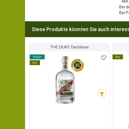
*
Alle
Bei d
Bei P
Diese Produkte könnten Sie auch interess
THE DUKE Destillerie
Vegan
bio
bio