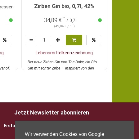
Zirben Gin bio, 0,7l, 42%
nhessen
*
34,89 €
17
/ 0,7l
(49,84 € / 1 l)
ng
Lebensmittelkennzeichnung
Lebens
Der neue Zirben-Gin von The Duke, ein Bio
Sehr weicher t
vshof.
Gin mit echter Zirbe — inspiriert von den
BioVodka aus
Alpen,...
mehr
und gesch...
Jetzt Newsletter abonnieren
Erstbesteller sparen 5 EUR mit Gutscheincode
Wir verwenden Cookies von Google