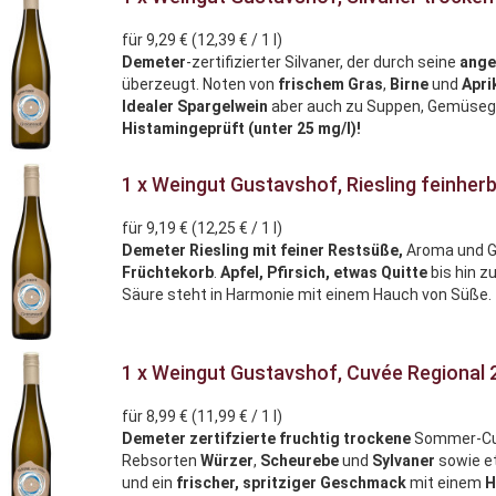
für 9,29 € (12,39 € / 1 l)
Demeter
-zertifizierter Silvaner, der durch seine
ange
überzeugt. Noten von
frischem Gras
,
Birne
und
Apri
Idealer Spargelwein
aber auch zu Suppen, Gemüsege
Histamingeprüft (unter 25 mg/l)!
1 x Weingut Gustavshof, Riesling feinher
für 9,19 € (12,25 € / 1 l)
Demeter Riesling mit feiner Restsüße,
Aroma und 
Früchtekorb
.
Apfel, Pfirsich, etwas Quitte
bis hin z
Säure steht in Harmonie mit einem Hauch von Süße.
1 x Weingut Gustavshof, Cuvée Regional 
für 8,99 € (11,99 € / 1 l)
Demeter zertifzierte fruchtig trockene
Sommer-Cuv
Rebsorten
Würzer
,
Scheurebe
und
Sylvaner
sowie 
und ein
frischer, spritziger Geschmack
mit einem
H