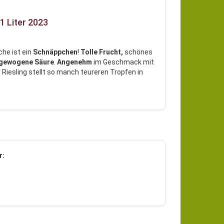
1 Liter 2023
sche ist ein
Schnäppchen
!
Tolle Frucht,
schönes
sgewogene Säure
.
Angenehm
im Geschmack mit
r Riesling stellt so manch teureren Tropfen in
r: