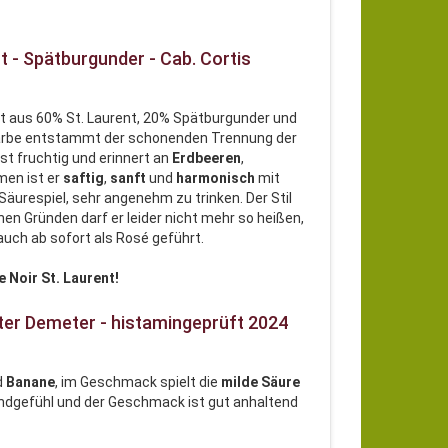
t - Spätburgunder - Cab. Cortis
t aus 60% St. Laurent, 20% Spätburgunder und
-Farbe entstammt der schonenden Trennung der
st fruchtig und erinnert an
Erdbeeren
,
men ist er
saftig
,
sanft
und
harmonisch
mit
Säurespiel, sehr angenehm zu trinken. Der Stil
hen Gründen darf er leider nicht mehr so heißen,
r auch ab sofort als Rosé geführt.
 Noir St. Laurent!
iter Demeter - histamingeprüft 2024
d
Banane
, im Geschmack spielt die
milde Säure
undgefühl und der Geschmack ist gut anhaltend