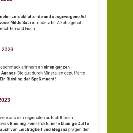
nehm zurückhaltende und ausgewogene Art
kose
.
Milde Säure
, moderater Alkoholgehalt.
richten und Fisch.
b 2023
Geschmack erinnern
an einen ganzen
u
Ananas
. Die gut durch Mineralien gepufferte
Ein Riesling der Spaß macht!
2023
ée aus den regionalen autochthonen
etwas
Riesling
. Feinstrukturierte
blumige Düfte
auch von Leichtigkeit und Eleganz
prägen den