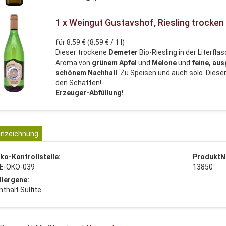
1 x Weingut Gustavshof, Riesling trocken 
für 8,59 € (8,59 € / 1 l)
Dieser trockene
Demeter
Bio-Riesling in der Literfla
Aroma von
grünem Apfel
und
Melone
und
feine, au
schönem Nachhall
. Zu Speisen und auch solo. Diese
den Schatten!
Erzeuger-Abfüllung!
nzeichnung
ko-Kontrollstelle:
ProduktN
E-ÖKO-039
13850
llergene:
nthält Sulfite