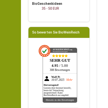
BioGeschenkideen
35 - 50 EUR
So bewerten Sie BioWeinReich
AUSGEZEICHNET
.org
Kundenbewertungen
SEHR GUT
4.95
/ 5.00
308 Bewertungen
Wolf Pi
10.07.2025
Mehr
Hervorragend!
Gestern über Internet bestellt,
heute da! Verpackung
ausgezeichnet. Kann
BioWeinReich nur empfehl
Hinweis zu den Bewertungen