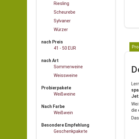
Riesling
Scheurebe
Sylvaner
Würzer
nach Preis
Pro
41 - 50 EUR
nach Art
D
Sommerweine
Weissweine
Ler
Probierpakete
spa
Weißweine
Jet
Wei
Nach Farbe
die 
Weißwein
Das
Besondere Empfehlung
Geschenkpakete