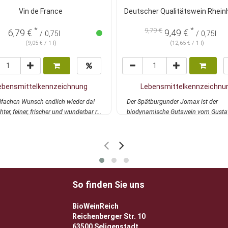
Vin de France
Deutscher Qualitätswein Rhei
*
*
9,79 €
6,79 €
9,49 €
/ 0,75l
/ 0,75l
(9,05 € / 1 l)
(12,65 € / 1 l)
ebensmittelkennzeichnung
Lebensmittelkennzeichnu
elfachen Wunsch endlich wieder da!
Der Spätburgunder Jomax ist der
chter, feiner, frischer und wunderbar r...
biodynamische Gutswein vom Gusta
Feingereifte Tannin...
mehr
So finden Sie uns
BioWeinReich
Reichenberger Str. 10
63500 Seligenstadt