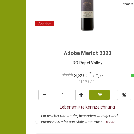
trocke
Angebot
Adobe Merlot 2020
DO Rapel Valley
*
8,59 €
8,39 €
/ 0,75l
(11,19 € / 1 l)
Lebensmittelkennzeichnung
Ein weicher und runder, besonders würziger und
intensiver Merlot aus Chile, rubinrote F...
mehr