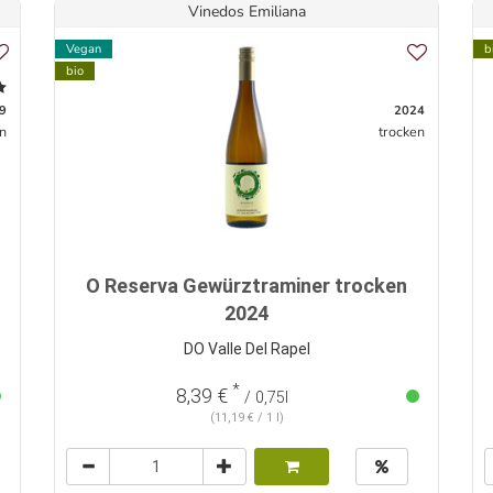
Vinedos Emiliana
Vegan
b
bio
9
2024
n
trocken
O Reserva Gewürztraminer trocken
2024
DO Valle Del Rapel
*
8,39 €
/ 0,75l
(11,19 € / 1 l)