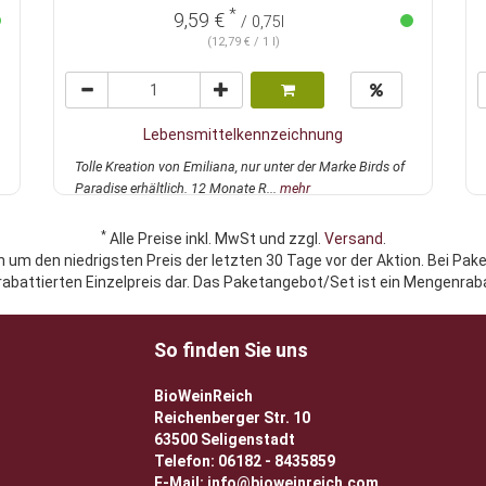
*
9,59 €
/ 0,75l
(12,79 € / 1 l)
Lebensmittelkennzeichnung
Tolle Kreation von Emiliana, nur unter der Marke Birds of
Paradise erhältlich. 12 Monate R...
mehr
*
Alle Preise inkl. MwSt und zzgl.
Versand
.
h um den niedrigsten Preis der letzten 30 Tage vor der Aktion. Bei Pak
rabattierten Einzelpreis dar. Das Paketangebot/Set ist ein Mengenraba
So finden Sie uns
BioWeinReich
Reichenberger Str. 10
63500 Seligenstadt
Telefon: 06182 - 8435859
E-Mail: info@bioweinreich.com