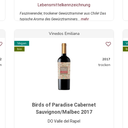
Lebensmittelkennzeichnung
Faszinierender, trockener Gewürztraminer aus Chile! Das
typische Aroma des Gewürztraminers...
mehr
Vinedos Emiliana
Vegan
V
bio
b
2
2017
n
trocken
Birds of Paradise Cabernet
Sauvignon/Malbec 2017
DO Valle del Rapel