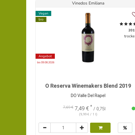
Vinedos Emiliana
Vegan
bio
201
trocke
Angebot
bis 09.08.2026
O Reserva Winemakers Blend 2019
DO Valle Del Rapel
*
7,69 €
7,49 €
/ 0,75l
(9,99 € / 1 l)