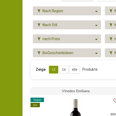
Nach Region
Nach Stil
nach Preis
BioGeschenkideen
Zeige
Produkte
12
24
Alle
Vinedos Emiliana
Vegan
bio
202