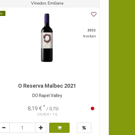
Vinedos Emiliana
io
2021
trocken
O Reserva Malbec 2021
DO Rapel Valley
*
8,19 €
/ 0,75l
(10,92 € / 1 l)