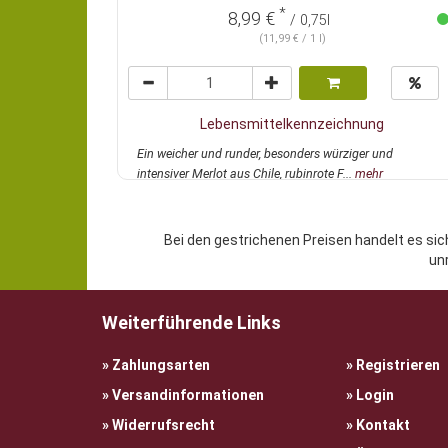
*
8,99 €
/ 0,75l
(11,99 € / 1 l)
Lebensmittelkennzeichnung
Ein weicher und runder, besonders würziger und
intensiver Merlot aus Chile, rubinrote F...
mehr
Bei den gestrichenen Preisen handelt es sic
un
Weiterführende Links
Zahlungsarten
Registrieren
Versandinformationen
Login
Widerrufsrecht
Kontakt