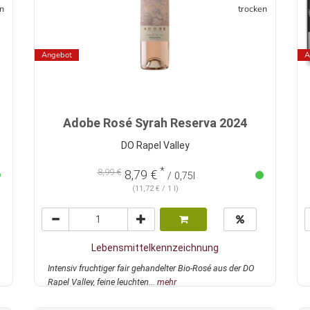
n
trocken
Angebot
A
Adobe Rosé Syrah Reserva 2024
DO Rapel Valley
*
8,99 €
8,79 €
/ 0,75l
(11,72 € / 1 l)
Lebensmittelkennzeichnung
Intensiv fruchtiger fair gehandelter Bio-Rosé aus der DO
Rapel Valley, feine leuchten...
mehr