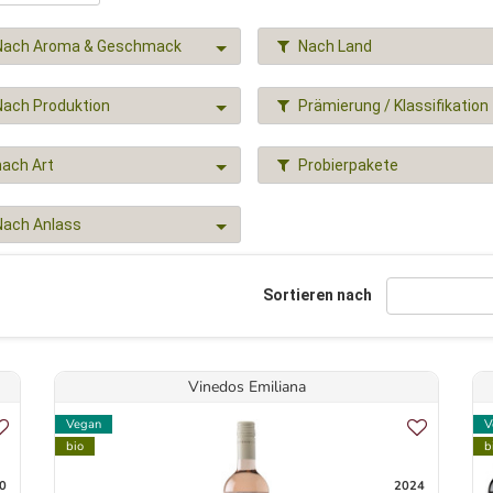
Nach Aroma & Geschmack
Nach Land
Nach Produktion
Prämierung / Klassifikation
nach Art
Probierpakete
Nach Anlass
Sortieren nach
Vinedos Emiliana
Vegan
V
bio
b
0
2024