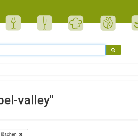
el-valley"
er löschen