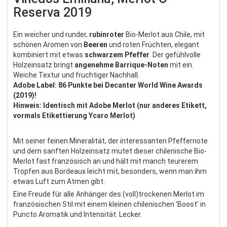
Reserva 2019
Ein weicher und runder,
rubinroter
Bio-Merlot aus Chile, mit
schönen Aromen von
Beeren
und roten Früchten, elegant
kombiniert mit etwas
schwarzem Pfeffer
. Der gefühlvolle
Holzeinsatz bringt
angenehme Barrique-Noten
mit ein.
Weiche Textur und fruchtiger Nachhall.
Adobe Label: 86 Punkte bei Decanter World Wine Awards
(2019)!
Hinweis: Identisch mit Adobe Merlot (nur anderes Etikett,
vormals Etikettierung Ycaro Merlot)
Mit seiner feinen Mineralität, der interessanten Pfeffernote
und dem sanften Holzeinsatz mutet dieser chilenische Bio-
Merlot fast französisch an und hält mit manch teurerem
Tropfen aus Bordeaux leicht mit, besonders, wenn man ihm
etwas Luft zum Atmen gibt.
Eine Freude für alle Anhänger des (voll)trockenen Merlot im
französischen Stil mit einem kleinen chilenischen 'Boost' in
Puncto Aromatik und Intensität. Lecker.