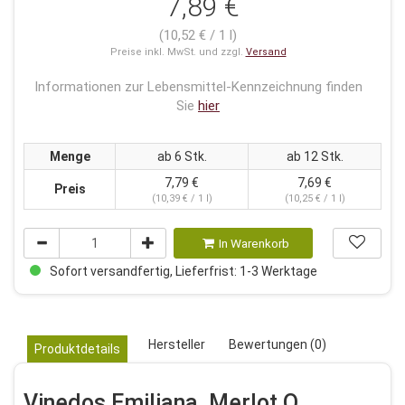
7,89 €
(10,52 € / 1 l)
Preise inkl. MwSt. und zzgl.
Versand
Informationen zur Lebensmittel-Kennzeichnung finden
Sie
hier
Menge
ab 6 Stk.
ab 12 Stk.
7,79 €
7,69 €
Preis
(10,39 € / 1 l)
(10,25 € / 1 l)
In Warenkorb
Sofort versandfertig, Lieferfrist: 1-3 Werktage
Hersteller
Bewertungen (0)
Produktdetails
Vinedos Emiliana, Merlot O