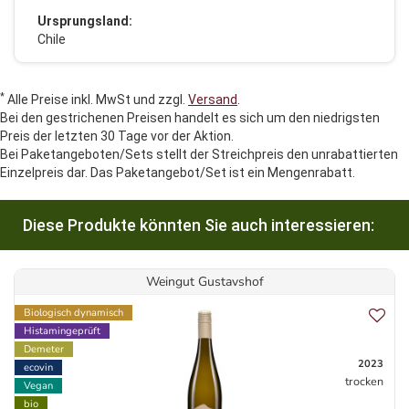
Ursprungsland:
Chile
*
Alle Preise inkl. MwSt und zzgl.
Versand
.
Bei den gestrichenen Preisen handelt es sich um den niedrigsten
Preis der letzten 30 Tage vor der Aktion.
Bei Paketangeboten/Sets stellt der Streichpreis den unrabattierten
Einzelpreis dar. Das Paketangebot/Set ist ein Mengenrabatt.
Diese Produkte könnten Sie auch interessieren:
Weingut Gustavshof
Biologisch dynamisch
Histamingeprüft
Demeter
2023
ecovin
trocken
Vegan
bio