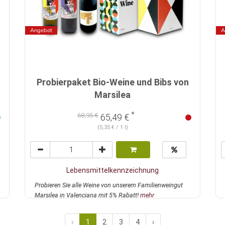
Angebot
A
Probierpaket Bio-Weine und Bibs von
Marsilea
*
68,95 €
65,49 €
(5,35 € / 1 l)
Lebensmittelkennzeichnung
Probieren Sie alle Weine von unserem Familienweingut
Marsilea in Valenciana mit 5% Rabatt!
mehr
‹
1
2
3
4
›