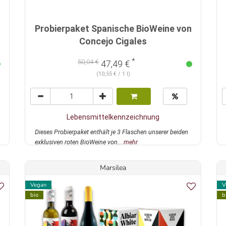
Probierpaket Spanische BioWeine von
Concejo Cigales
*
50,04 €
47,49 €
(10,55 € / 1 l)
Lebensmittelkennzeichnung
Dieses Probierpaket enthält je 3 Flaschen unserer beiden
exklusiven roten BioWeine von...
mehr
Marsilea
Vegan
V
bio
b