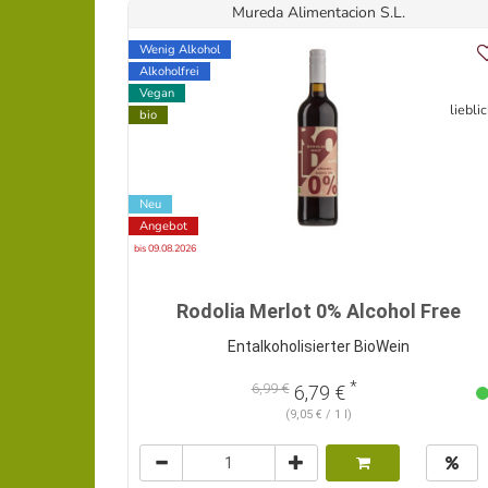
Mureda Alimentacion S.L.
Wenig Alkohol
Alkoholfrei
Vegan
liebli
bio
Neu
Angebot
bis 09.08.2026
Rodolia Merlot 0% Alcohol Free
Entalkoholisierter BioWein
*
6,99 €
6,79 €
(9,05 € / 1 l)