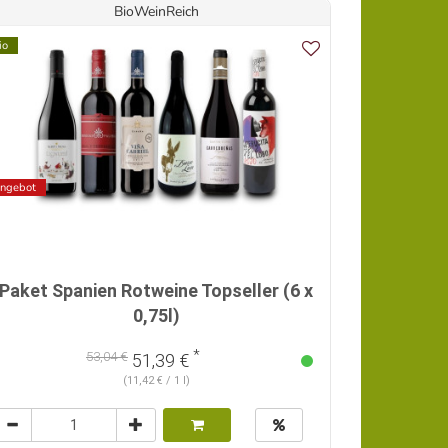
BioWeinReich
io
ngebot
Paket Spanien Rotweine Topseller (6 x
0,75l)
*
53,04 €
51,39 €
(11,42 € / 1 l)