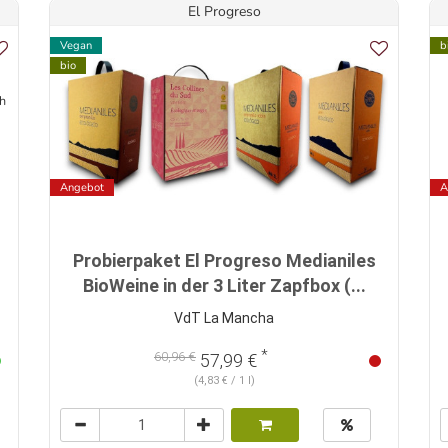
El Progreso
Vegan
b
bio
ch
Angebot
A
Probierpaket El Progreso Medianiles
BioWeine in der 3 Liter Zapfbox (...
VdT La Mancha
*
60,96 €
57,99 €
(4,83 € / 1 l)