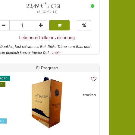
*
23,49 €
/ 0,75l
(31,32 € / 1 l)
Lebensmittelkennzeichnung
Dunkles, fast schwarzes Rot. Dicke Tränen am Glas und
ein deutlich konzentrierter Duf...
mehr
El Progreso
egan
io
trocken
eu