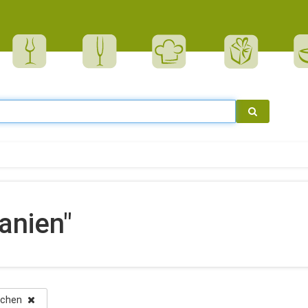
anien"
öschen