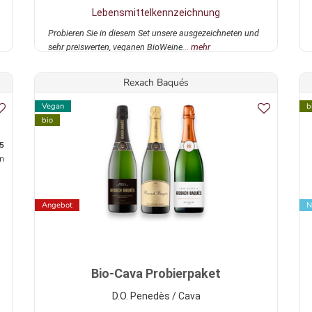
Lebensmittelkennzeichnung
Probieren Sie in diesem Set unsere ausgezeichneten und
sehr preiswerten, veganen BioWeine...
mehr
Rexach Baqués
Vegan
b
bio
5
n
Angebot
N
Bio-Cava Probierpaket
D.O. Penedès / Cava