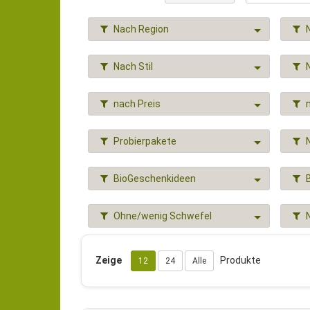
Nach Region
Nach Stil
nach Preis
Probierpakete
BioGeschenkideen
Ohne/wenig Schwefel
Zeige
Produkte
12
24
Alle