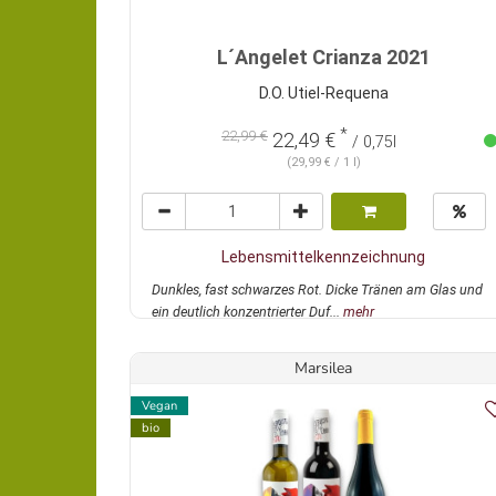
L´Angelet Crianza 2021
D.O. Utiel-Requena
*
22,99 €
22,49 €
/ 0,75l
(29,99 € / 1 l)
Lebensmittelkennzeichnung
Dunkles, fast schwarzes Rot. Dicke Tränen am Glas und
ein deutlich konzentrierter Duf...
mehr
Marsilea
Vegan
bio