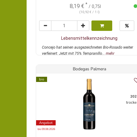
*
8,19 €
/ 0,75l
(10,92 € / 1 l)
Lebensmittelkennzeichnung
Concejo hat seinen ausgezeichneten Bio-Rosado weiter
verfeinert. Jetzt mit 75% Tempranillo...
mehr
Bodegas Palmera
bio
202
trocke
Angebot
bis 09.08.2026