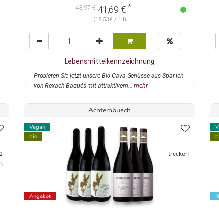
*
43,97 €
41,69 €
(18,53 € / 1 l)
Lebensmittelkennzeichnung
Probieren Sie jetzt unsere Bio-Cava Genüsse aus Spanien
von Rexach Baqués mit attraktivem...
mehr
Achternbusch
Vegan
V
bio
b
trocken
1
n
Angebot
N