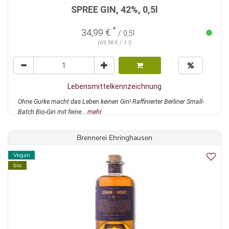
SPREE GIN, 42%, 0,5l
*
34,99 €
/ 0,5l
(69,98 € / 1 l)
Lebensmittelkennzeichnung
Ohne Gurke macht das Leben keinen Gin! Raffinierter Berliner Small-
Batch Bio-Gin mit feine...
mehr
Brennerei Ehringhausen
Vegan
bio