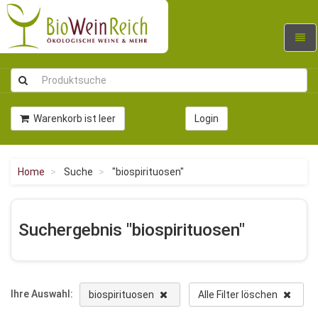
Navig
umsc
Warenkorb ist leer
Login
Home
Suche
"biospirituosen"
Suchergebnis "biospirituosen"
Ihre Auswahl:
biospirituosen
Alle Filter löschen