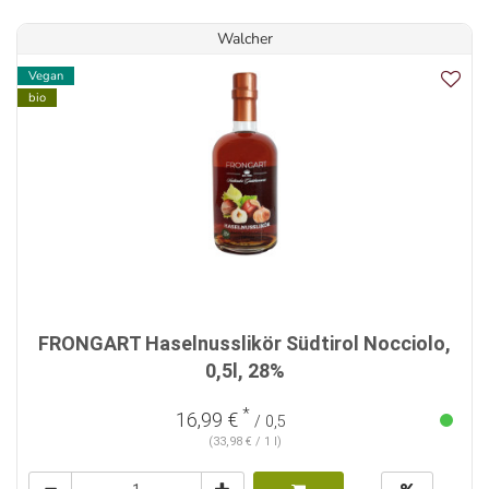
Walcher
Vegan
bio
FRONGART Haselnusslikör Südtirol Nocciolo,
0,5l, 28%
*
16,99 €
/ 0,5
(33,98 € / 1 l)