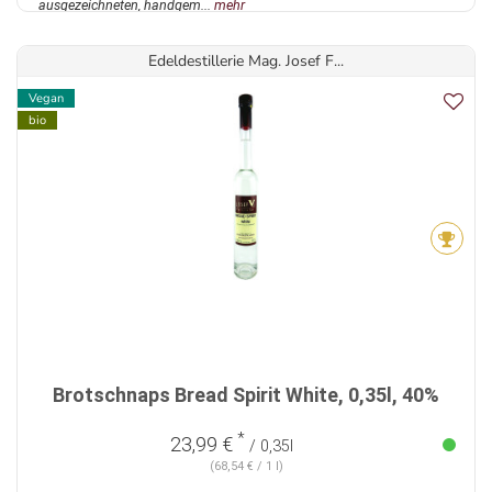
ausgezeichneten, handgem...
mehr
Edeldestillerie Mag. Josef F...
Vegan
bio
Brotschnaps Bread Spirit White, 0,35l, 40%
*
23,99 €
/ 0,35l
(68,54 € / 1 l)