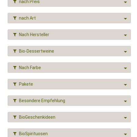
nach Preis
nach Art
Nach Hersteller
Bio-Dessertweine
Nach Farbe
Pakete
Besondere Empfehlung
BioGeschenkideen
BioSpirituosen