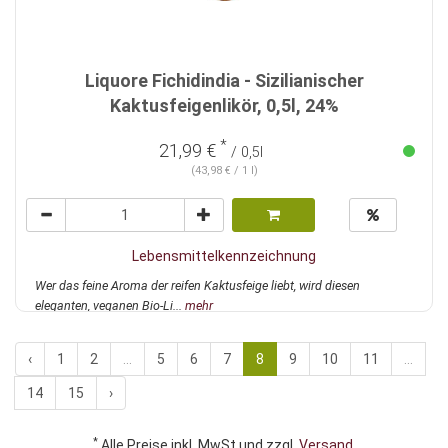
Liquore Fichidindia - Sizilianischer
Kaktusfeigenlikör, 0,5l, 24%
*
21,99 €
/ 0,5l
(43,98 € / 1 l)
Lebensmittelkennzeichnung
Wer das feine Aroma der reifen Kaktusfeige liebt, wird diesen
eleganten, veganen Bio-Li...
mehr
‹
1
2
...
5
6
7
8
9
10
11
...
14
15
›
*
Alle Preise inkl. MwSt und zzgl.
Versand
.