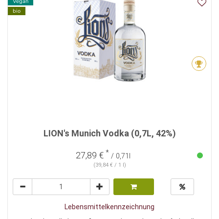
Vegan
bio
LION's Munich Vodka (0,7L, 42%)
*
27,89 €
/ 0,71l
(39,84 € / 1 l)
Lebensmittelkennzeichnung