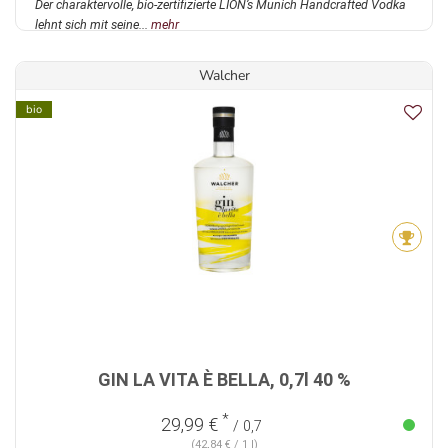
Der charaktervolle, bio-zertifizierte LION’s Munich Handcrafted Vodka
lehnt sich mit seine...
mehr
Walcher
bio
GIN LA VITA È BELLA, 0,7l 40 %
*
29,99 €
/ 0,7
(42,84 € / 1 l)