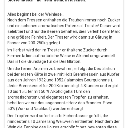
BioWeinReich - nur sehr wenige Flaschen!
Alles beginnt bei der Weinlese...
Nach dem Pressen enthalten die Trauben immer noch Zucker
und ein schönes aromatisches Potenzial: Trester! Dieser wird
selektiert und nur die Beeren behalten, dies verleiht dem Marc
eine größere Feinheit. Der Trester wird dann zur Gärung in
Fässer von 200-250kg gelegt.
Im Herbst wird der im Trester enthaltene Zucker durch
Fermentation auf natürliche Weise in Alkohol umgewandelt:
Das ist die Grundlage für die Destillation.
Um die feinen Aromen zu bewahren, erfolgt die Destillation
bei der ersten Kälte in zwei mit Holz Brennkesseln aus Kupfer
aus den Jahren 1932 und 1952 ( alambics Bourguignons ).
Jeder Brennkessel für 200 Kilo benötigt 4 Stunden und ergibt
10 bis 15 Liter mit 50 % Alkoholgehalt Um den
aromatischsten und elegantesten Tropfen zu erhalten,
behalten wir nur das sogenannte Herz des Brandes. Etwa
50% (Vor- und Nachlauf) werden entsorgt.
Der Tropfen wird sofort in alte Eichenfässer gefüllt, die
mindestens 10 Jahre lang Weißwein enthielten. Nachdem der
Wein die Tannine des Holzes erschöpft hat, bewahren diese