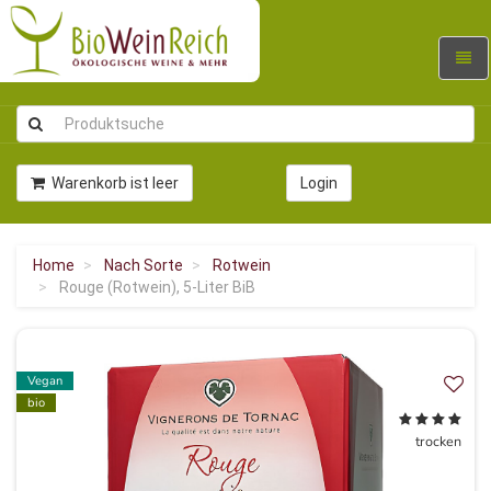
Navig
umsc
Warenkorb ist leer
Login
Home
Nach Sorte
Rotwein
Rouge (Rotwein), 5-Liter BiB
Vegan
bio
trocken