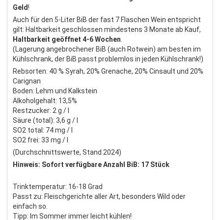
Geld
!
Auch für den 5-Liter BiB der fast 7 Flaschen Wein entspricht
gilt: Haltbarkeit geschlossen mindestens 3 Monate ab Kauf,
Haltbarkeit geöffnet 4-6 Wochen
.
(Lagerung angebrochener BiB (auch Rotwein) am besten im
Kühlschrank, der BiB passt problemlos in jeden Kühlschrank!)
Rebsorten: 40 % Syrah, 20% Grenache, 20% Cinsault und 20%
Carignan
Boden: Lehm und Kalkstein
Alkoholgehalt: 13,5%
Restzucker: 2 g / l
Säure (total): 3,6 g / l
SO2 total: 74 mg / l
SO2 frei: 33 mg / l
(Durchschnittswerte, Stand 2024)
Hinweis: Sofort verfügbare Anzahl BiB: 17 Stück
Trinktemperatur: 16-18 Grad
Passt zu: Fleischgerichte aller Art, besonders Wild oder
einfach so.
Tipp: Im Sommer immer leicht kühlen!