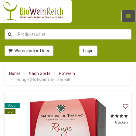
Navig
umsc
Warenkorb ist leer
Login
Home
Nach Sorte
Rotwein
Rouge (Rotwein), 5-Liter BiB
Vegan
bio
trocken