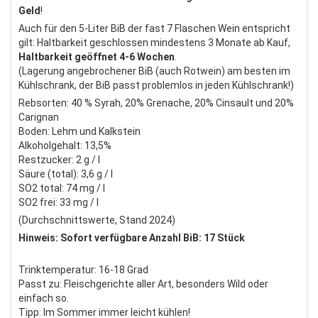
Geld
!
Auch für den 5-Liter BiB der fast 7 Flaschen Wein entspricht
gilt: Haltbarkeit geschlossen mindestens 3 Monate ab Kauf,
Haltbarkeit geöffnet 4-6 Wochen
.
(Lagerung angebrochener BiB (auch Rotwein) am besten im
Kühlschrank, der BiB passt problemlos in jeden Kühlschrank!)
Rebsorten: 40 % Syrah, 20% Grenache, 20% Cinsault und 20%
Carignan
Boden: Lehm und Kalkstein
Alkoholgehalt: 13,5%
Restzucker: 2 g / l
Säure (total): 3,6 g / l
SO2 total: 74 mg / l
SO2 frei: 33 mg / l
(Durchschnittswerte, Stand 2024)
Hinweis: Sofort verfügbare Anzahl BiB: 17 Stück
Trinktemperatur: 16-18 Grad
Passt zu: Fleischgerichte aller Art, besonders Wild oder
einfach so.
Tipp: Im Sommer immer leicht kühlen!