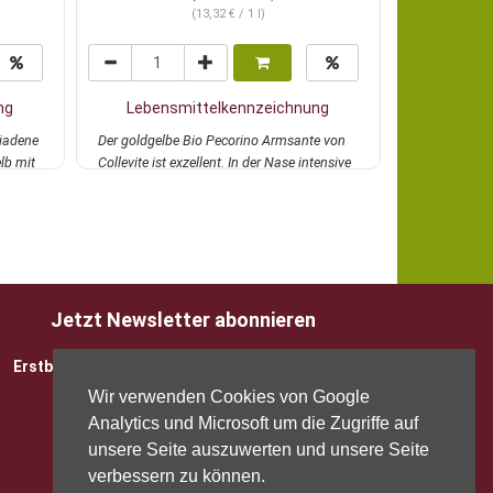
(13,32 € / 1 l)
ng
Lebensmittelkennzeichnung
Lebens
iadene
Der goldgelbe Bio Pecorino Armsante von
Trockener, e
lb mit
Collevite ist exzellent. In der Nase intensive
Chardonnay o
und...
mehr
Aromen von t
Jetzt Newsletter abonnieren
Erstbesteller sparen 5 EUR mit Gutscheincode
Wir verwenden Cookies von Google
Analytics und Microsoft um die Zugriffe auf
unsere Seite auszuwerten und unsere Seite
verbessern zu können.