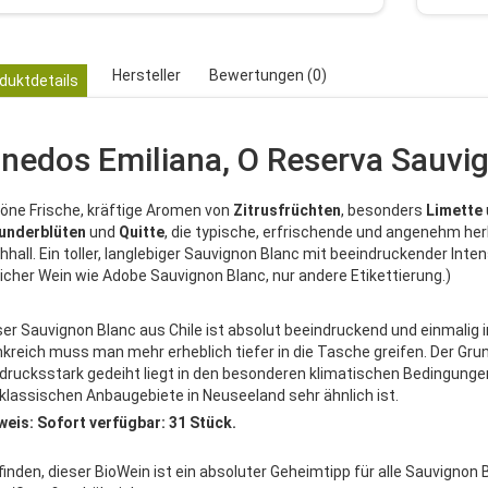
Hersteller
Bewertungen (0)
duktdetails
inedos Emiliana, O Reserva Sauvi
öne Frische, kräftige Aromen von
Zitrusfrüchten
, besonders
Limette
underblüten
und
Quitte
, die typische, erfrischende und angenehm h
hhall. Ein toller, langlebiger Sauvignon Blanc mit beeindruckender Inte
eicher Wein wie Adobe Sauvignon Blanc, nur andere Etikettierung.)
ser Sauvignon Blanc aus Chile ist absolut beeindruckend und einmalig i
nkreich muss man mehr erheblich tiefer in die Tasche greifen. Der Gru
drucksstark gedeiht liegt in den besonderen klimatischen Bedingung
 klassischen Anbaugebiete in Neuseeland sehr ähnlich ist.
weis: Sofort verfügbar: 31 Stück.
 finden, dieser BioWein ist ein absoluter Geheimtipp für alle Sauvignon