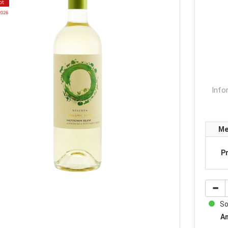
ot
2026
Info
Me
Pr
Sof
An