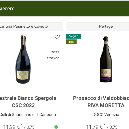
ieren:
Cantina Puianello e Coviolo
Perlage
Vegan
bio
2023
trocken
estrale Bianco Spergola
Prosecco di Valdobbia
CSC 2023
RIVA MORETTA
olli di Scandiano e di Canossa
DOCG Venezia
*
*
11,99 €
11,79 €
/ 0,75l
/ 0,75l