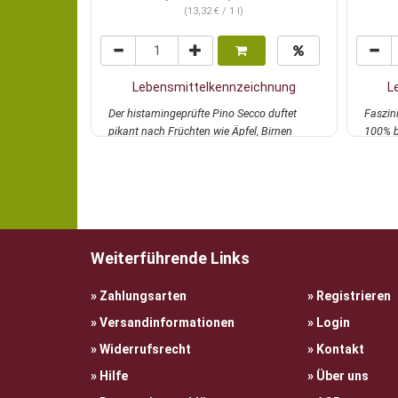
(13,32 € / 1 l)
Lebensmittelkennzeichnung
L
Der histamingeprüfte Pino Secco duftet
Faszin
pikant nach Früchten wie Äpfel, Birnen
100% b
und Ana...
mehr
Trauben
Weiterführende Links
Zahlungsarten
Registrieren
Versandinformationen
Login
Widerrufsrecht
Kontakt
Hilfe
Über uns