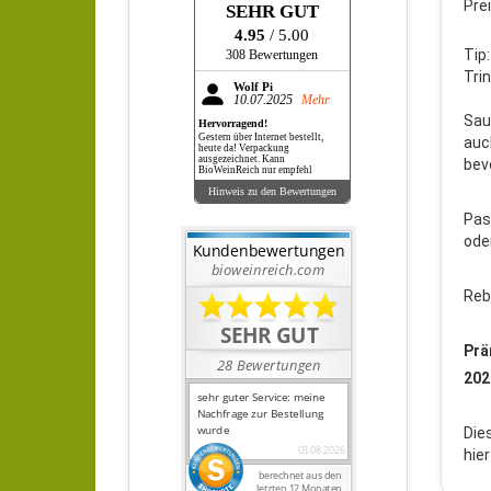
Pre
SEHR GUT
4.95
/ 5.00
Tip
308 Bewertungen
Tri
Wolf Pi
10.07.2025
Mehr
Sau
Hervorragend!
Gestern über Internet bestellt,
auc
heute da! Verpackung
ausgezeichnet. Kann
bev
BioWeinReich nur empfehl
Hinweis zu den Bewertungen
Pas
ode
Reb
Prä
202
Die
hie