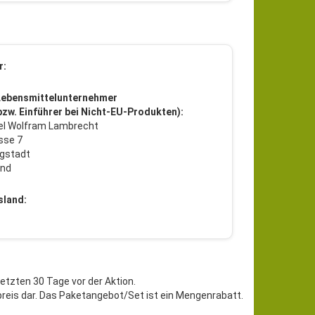
r:
Lebensmittelunternehmer
 bzw. Einführer bei Nicht-EU-Produkten):
l Wolfram Lambrecht
sse 7
gstadt
and
sland:
letzten 30 Tage vor der Aktion.
preis dar. Das Paketangebot/Set ist ein Mengenrabatt.