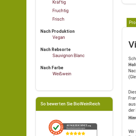
Kräftig
Fruchtig
Frisch
Pro
Nach Produktion
Vegan
V
Nach Rebsorte
Sauvignon Blanc
Sch
Hol
Nach Farbe
Nac
Weißwein
(Gl
Die
Fra
So bewerten Sie BioWeinReich
aus
der
Hin
AUSGEZEICHNET
.org
Kundenbewertungen
Wir