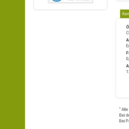
Ken
Ö
C
A
E
F
0
A
1
*
Alle
Bei d
Bei P