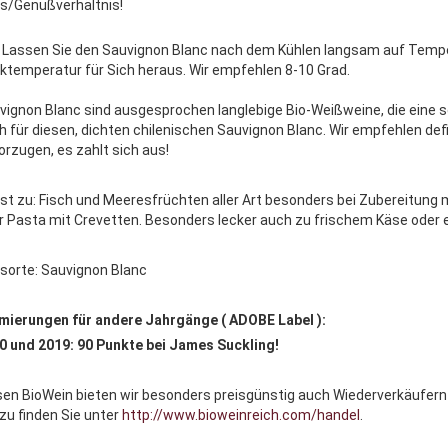
is/Genußverhältnis!
: Lassen Sie den Sauvignon Blanc nach dem Kühlen langsam auf Tempe
nktemperatur für Sich heraus. Wir empfehlen 8-10 Grad.
vignon Blanc sind ausgesprochen langlebige Bio-Weißweine, die eine sch
h für diesen, dichten chilenischen Sauvignon Blanc. Wir empfehlen defi
orzugen, es zahlt sich aus!
st zu: Fisch und Meeresfrüchten aller Art besonders bei Zubereitung m
r Pasta mit Crevetten. Besonders lecker auch zu frischem Käse oder ei
sorte: Sauvignon Blanc
mierungen für andere Jahrgänge ( ADOBE Label ):
0 und 2019: 90 Punkte bei James Suckling!
sen BioWein bieten wir besonders preisgünstig auch Wiederverkäufern
rzu finden Sie unter
http://www.bioweinreich.com/handel
.