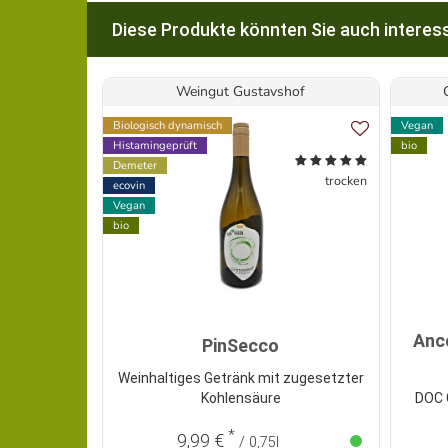
Diese Produkte könnten Sie auch interess
Weingut Gustavshof
Biologisch dynamisch
Vegan
Histamingeprüft
bio
Demeter
trocken
ecovin
Vegan
bio
Anc
PinSecco
Weinhaltiges Getränk mit zugesetzter
Kohlensäure
DOC C
*
9,99 €
/ 0,75l