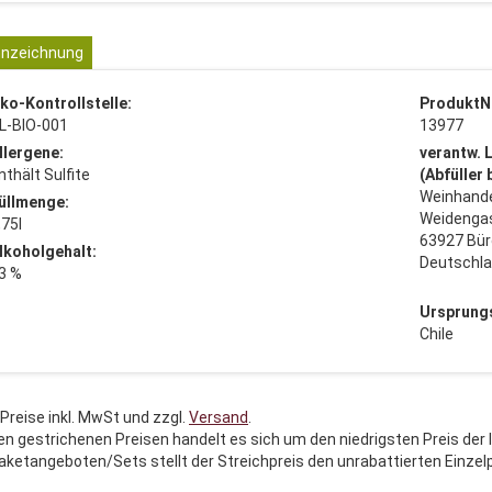
nzeichnung
ko-Kontrollstelle:
ProduktN
L-BIO-001
13977
llergene:
verantw. 
nthält Sulfite
(Abfüller
Weinhande
üllmenge:
Weidenga
,75l
63927 Bür
lkoholgehalt:
Deutschl
3 %
Ursprung
Chile
 Preise inkl. MwSt und zzgl.
Versand
.
en gestrichenen Preisen handelt es sich um den niedrigsten Preis der 
aketangeboten/Sets stellt der Streichpreis den unrabattierten Einzel