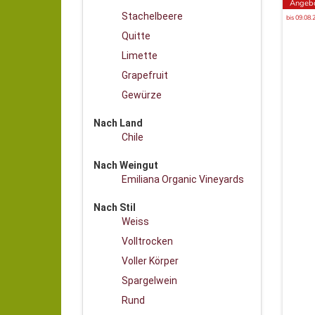
Angeb
Stachelbeere
bis 09.08.
Quitte
Limette
Grapefruit
Gewürze
Nach Land
Chile
Nach Weingut
Emiliana Organic Vineyards
Nach Stil
Weiss
Volltrocken
Voller Körper
Spargelwein
Rund