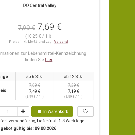
DO Central Valley
7,69 €
7,99 €
(10,25 € / 1 l)
Preise inkl. MwSt. und zzgl.
Versand
rmationen zur Lebensmittel-Kennzeichnung
finden Sie
hier
nge
ab 6 Stk.
ab 12 Stk.
7,69 €
7,39 €
eis
7,49 €
7,19 €
(9,99 € / 1 l)
(9,59 € / 1 l)
In Warenkorb
ort versandfertig, Lieferfrist: 1-3 Werktage
gebot gültig bis: 09.08.2026