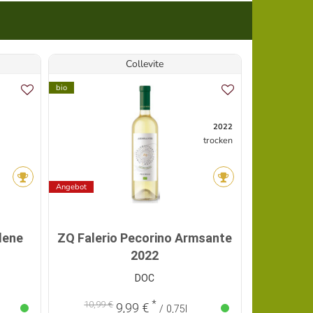
Collevite
D
bio
Vegan
bio
2022
trocken
Angebot
dene
ZQ Falerio Pecorino Armsante
2022
Chardo
DOC
*
10,99 €
9,99 €
8,
/ 0,75l