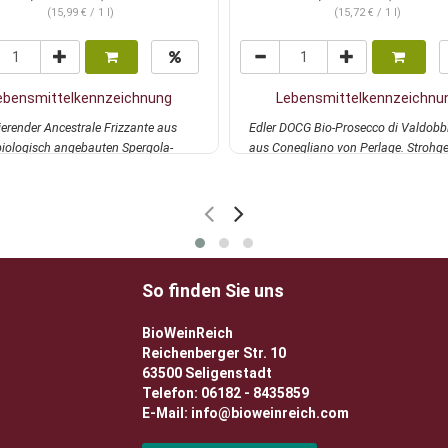
(15,99 € / 1 l)
(15,72 € / 1 l)
ebensmittelkennzeichnung
Lebensmittelkennzeichnu
ierender Ancestrale Frizzante aus
Edler DOCG Bio-Prosecco di Valdobb
iologisch angebauten Spergola-
aus Conegliano von Perlage. Strohge
: ...
mehr
grünen...
mehr
So finden Sie uns
BioWeinReich
Reichenberger Str. 10
63500 Seligenstadt
Telefon: 06182 - 8435859
E-Mail: info@bioweinreich.com