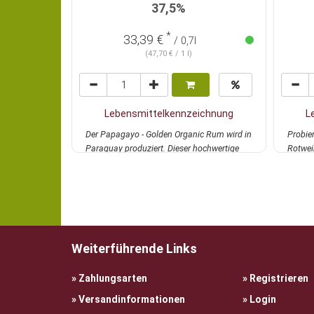
37,5%
*
33,39 €
/ 0,7l
(47,70 € / 1 l)
Lebensmittelkennzeichnung
L
Der Papagayo - Golden Organic Rum wird in
Probier
Paraguay produziert. Dieser hochwertige
Rotwei
BioRum w...
mehr
Detail..
Weiterführende Links
Zahlungsarten
Registrieren
Versandinformationen
Login