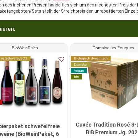
en gestrichenen Preisen handelt es sich um den niedrigsten Preis der 
aketangeboten/Sets stellt der Streichpreis den unrabattierten Einzel
ieren:
BioWeinReich
Domaine les Fouques
ig Schwefel/SO2
Biologisch dynamisch
Demeter
Vegan
bio
Cuvée Tradition Rosé 3-L
bierpaket schwefelfreie
BiB Premium Jg. 202
weine (BioWeinPaket, 6