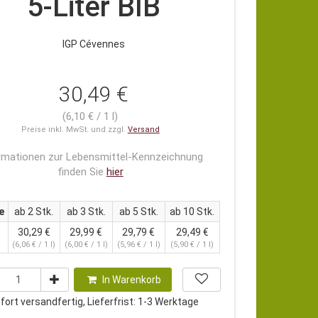
5-Liter BIB
IGP Cévennes
30,49 €
(6,10 € / 1 l)
Preise inkl. MwSt. und zzgl.
Versand
rmationen zur Lebensmittel-Kennzeichnung
finden Sie
hier
e
ab 2 Stk.
ab 3 Stk.
ab 5 Stk.
ab 10 Stk.
30,29 €
29,99 €
29,79 €
29,49 €
s
(6,06 € / 1 l)
(6,00 € / 1 l)
(5,96 € / 1 l)
(5,90 € / 1 l)
In Warenkorb
ort versandfertig, Lieferfrist: 1-3 Werktage