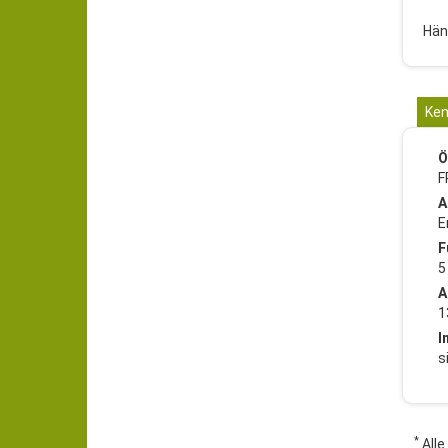
Hän
Ken
Ö
F
A
E
F
5
A
1
I
s
*
Alle