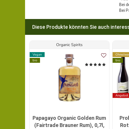
Bei d
Bei P
Diese Produkte könnten Sie auch interess
Organic Spirits
Vegan
Ohne/wen
bio
bio
Angebot
Papagayo Organic Golden Rum
Pro
(Fairtrade Brauner Rum), 0,7l,
Rot