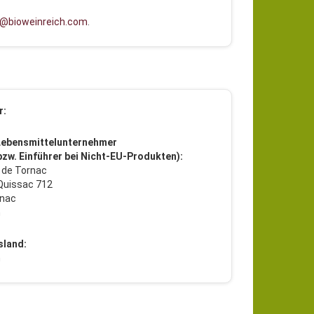
l@bioweinreich.com
.
r:
Lebensmittelunternehmer
 bzw. Einführer bei Nicht-EU-Produkten):
 de Tornac
Quissac 712
rnac
h
sland:
h