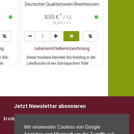
Deutscher Qualitätswein Rheinhessen
AOC 
*
25,99 €
8,59 €
/ 1 L
(8,59 € / 1 l)
ng
Lebensmittelkennzeichnung
Lebens
m Bib:
Dieser trockene Demeter Bio-Riesling in der
Sehr elegant
te
Literflasche ist ein Schnäppchen! Tolle
aus 60% Mer
Frucht...
mehr
mit Arome...
Jetzt Newsletter abonnieren
Erstbesteller sparen 5 EUR mit Gutscheincode
Wir verwenden Cookies von Google