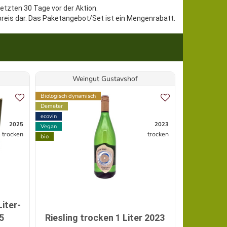
letzten 30 Tage vor der Aktion.
preis dar. Das Paketangebot/Set ist ein Mengenrabatt.
Weingut Gustavshof
Biologisch dynamisch
Vegan
Demeter
bio
ecovin
2025
2023
Vegan
trocken
trocken
bio
Angebot
Chate
iter-
Merlot-M
5
Riesling trocken 1 Liter 2023