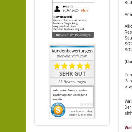
Bod
Wolf Pi
10.07.2025
Mehr
Ana
Hervorragend!
Gestern über Internet bestellt,
heute da! Verpackung
Alk
ausgezeichnet. Kann
BioWeinReich nur empfehl
Rest
Hinweis zu den Bewertungen
Säur
SO2 
SO2 
(Du
Tri
Pas
etw
Wir 
Der
ein
Wei