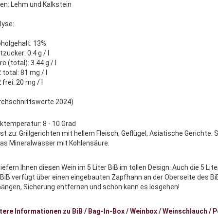
en: Lehm und Kalkstein
lyse:
oholgehalt: 13%
zucker: 0.4 g / l
e (total): 3.44 g / l
total: 81 mg / l
frei: 20 mg / l
rchschnittswerte 2024)
nktemperatur: 8 - 10 Grad
st zu: Grillgerichten mit hellem Fleisch, Geflügel, Asiatische Gerichte
as Mineralwasser mit Kohlensäure.
liefern Ihnen diesen Wein im 5 Liter BiB im tollen Design. Auch die 5 Li
 BiB verfügt über einen eingebauten Zapfhahn an der Oberseite des Bi
hängen, Sicherung entfernen und schon kann es losgehen!
tere Informationen zu BiB / Bag-In-Box / Weinbox / Weinschlauch /