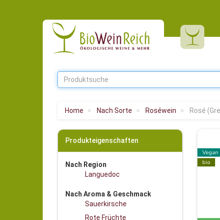
Home
Nach Sorte
Roséwein
Rosé (Gre
Produkteigenschaften
Vegan
bio
Nach Region
Languedoc
Nach Aroma & Geschmack
Sauerkirsche
Rote Früchte