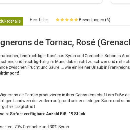
Hersteller
Bewertungen (6)
duktdetails
ignerons de Tornac, Rosé (Grenach
matischer, feinfruchtiger Rosé aus Syrah und Grenache. Schönes Ar
rischend und fruchtig-füllig im Mund dabei nicht zu schwer und mit sch
ance zwischen Frucht und Säure. ... wie ein kleiner Urlaub in Frankreich
ektimport!
 Vignerons de Tornac produzieren in ihrer Genossenschaft am Fuße de
chtigen Landwein der zudem aufgrund seiner niedrigen Säure und sch
 gut verträglich ist.
weis: Sofort verfügbare Anzahl BiB: 19 Stück
sorten: 70% Grenache und 30% Syrah