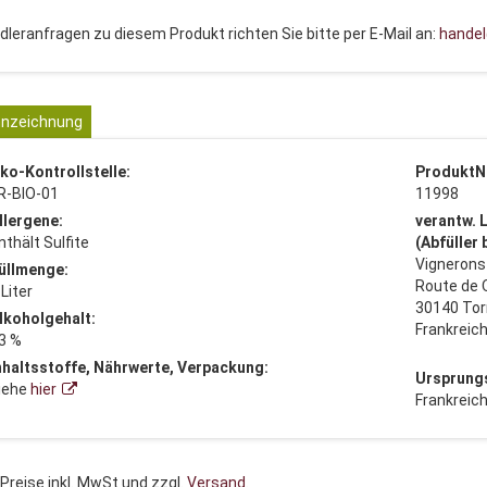
dleranfragen zu diesem Produkt richten Sie bitte per E-Mail an:
hande
nzeichnung
ko-Kontrollstelle:
ProduktN
R-BIO-01
11998
llergene:
verantw. 
nthält Sulfite
(Abfüller
Vignerons
üllmenge:
Route de 
 Liter
30140 To
lkoholgehalt:
Frankreic
3 %
nhaltsstoffe, Nährwerte, Verpackung:
Ursprung
iehe
hier
Frankreic
 Preise inkl. MwSt und zzgl.
Versand
.