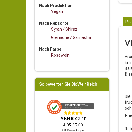
Nach Produktion
Vegan
Pro
Nach Rebsorte
Syrah / Shiraz
Grenache / Garnacha
V
Nach Farbe
Roséwein
Aro
Erf
Bal
Dir
So bewerten Sie BioWeinReich
Die
fru
AUSGEZEICHNET
.org
sehr
Kundenbewertungen
Hin
SEHR GUT
4.95
/ 5.00
Reb
308 Bewertungen