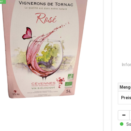
er
Info
Meng
Prei
Sof