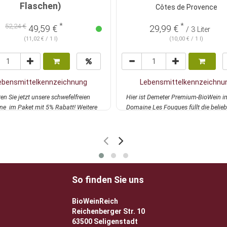
Flaschen)
Côtes de Provence
*
*
52,24 €
49,59 €
29,99 €
/ 3 Liter
(11,02 € / 1 l)
(10,00 € / 1 l)
ebensmittelkennzeichnung
Lebensmittelkennzeichnu
en Sie jetzt unsere schwefelfreien
Hier ist Demeter Premium-BioWein i
ne im Paket mit 5% Rabatt! Weitere
Domaine Les Fouques füllt die belieb
.
mehr
Cuvée Trad...
mehr
So finden Sie uns
BioWeinReich
Reichenberger Str. 10
63500 Seligenstadt