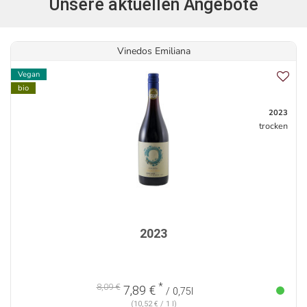
Unsere aktuellen Angebote
Vinedos Emiliana
Vegan
bio
2023
trocken
2023
*
8,09 €
7,89 €
/ 0,75l
(10,52 € / 1 l)