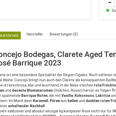
Sof
Hersteller
Bewertungen (0)
duktdetails
oncejo Bodegas, Clarete Aged Te
osé Barrique 2023
rete ist eine besondere Spezialität der Region Cigales. Noch seltener 
é Weine. Concejo bringt nun auch den Clarete als konsequenten BioWein
be ist kirschrosa, klar und leuchtend, in der Nase stechen
rote
Früchte
en
und
dezente
Blumenaromen
(Veilchen, Rosen) hervor, es folgen
Tr
r spannende
Barrique
Noten
, die mit
Vanille
,
Kokosnuss
,
Lakritze
un
nnern. Im Mund dann
Karamell
,
Püree
aus
hellen
und
dunklen
roten
Fr
öner
anhaltender
Nachhall
.
 sehr exklusiver und absolut einzigartig komplexer Rosé nicht nur für 