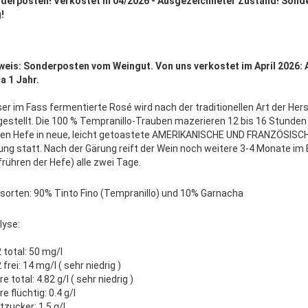
derposten! Verkostet in 04/2026 - Ausgezeichneter Zustand! Sond
!
weis: Sonderposten vom Weingut. Von uns verkostet im April 2026:
ca 1 Jahr.
ser im Fass fermentierte Rosé wird nach der traditionellen Art der Her
gestellt. Die 100 % Tempranillo-Trauben mazerieren 12 bis 16 Stunden 
nen Hefe in neue, leicht getoastete AMERIKANISCHE UND FRANZÖSISCHE
ung statt. Nach der Gärung reift der Wein noch weitere 3-4 Monate im 
frühren der Hefe) alle zwei Tage.
sorten: 90% Tinto Fino (Tempranillo) und 10% Garnacha
lyse:
 total: 50 mg/l
frei: 14 mg/l ( sehr niedrig )
e total: 4.82 g/l ( sehr niedrig )
e flüchtig: 0.4 g/l
tzucker: 1,5 g/l