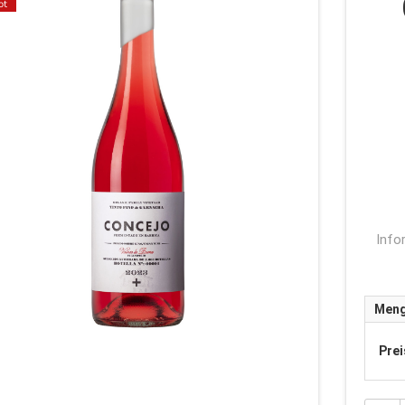
ot
Info
Men
Prei