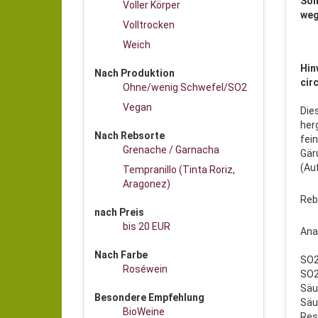
Son
Voller Körper
weg
Volltrocken
Weich
Hin
Nach Produktion
cir
Ohne/wenig Schwefel/SO2
Vegan
Die
her
Nach Rebsorte
fei
Grenache / Garnacha
Gär
(Au
Tempranillo (Tinta Roriz,
Aragonez)
Reb
nach Preis
bis 20 EUR
Ana
Nach Farbe
SO2
Roséwein
SO2 
Säur
Besondere Empfehlung
Säur
BioWeine
Res