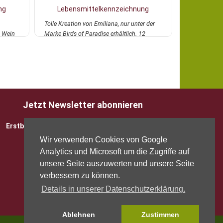
ng
Lebensmittelkennzeichnung
Lebens
Tolle Kreation von Emiliana, nur unter der
Dieser Verdejo
e Wein
Marke Birds of Paradise erhältlich. 12
Region Valenc
Monate R...
mehr
und...
mehr
Jetzt Newsletter abonnieren
Erstbesteller sparen 5 EUR mit Gutscheincode
Wir verwenden Cookies von Google
Analytics und Microsoft um die Zugriffe auf
unsere Seite auszuwerten und unsere Seite
verbessern zu können.
Details in unserer Datenschutzerklärung.
Ablehnen
Zustimmen