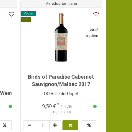
Vinedos Emiliana
Vegan
Ohne/wenig Sc
bio
Vegan
bio
2017
trocken
Topseller
Birds of Paradise Cabernet
Albiar 
Sauvignon/Malbec 2017
Lit
-Wein
DO Valle del Rapel
*
9,59 €
22,
/ 0,75l
(12,79 € / 1 l)