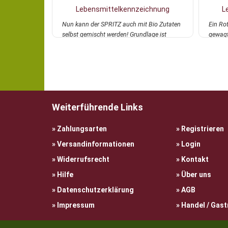
Lebensmittelkennzeichnung
L
Nun kann der SPRITZ auch mit Bio Zutaten
Ein Ro
selbst gemischt werden! Grundlage ist
gewagte
dieser fruc...
mehr
wilde..
Weiterführende Links
Zahlungsarten
Registrieren
Versandinformationen
Login
Widerrufsrecht
Kontakt
Hilfe
Über uns
Datenschutzerklärung
AGB
Impressum
Handel / Gas