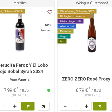
Marsilea
Weingut Gustavshof
ig Schwefel/SO2
Ohne/wenig Schwefel/SO2
Biologisch dynamisch
Histamingeprüft
2024
Alkoholfrei
trocken
Demeter
Vegan
bio
erucita Feroz Y El Lobo
ojo Bobal Syrah 2024
ZERO ZERO Rosé Proxy
Vino Varietal
*
*
7,99 €
8,79 €
/ 0,75l
/ 0,73l
(10,65 € / 1 l)
(12,04 € / 1 l)