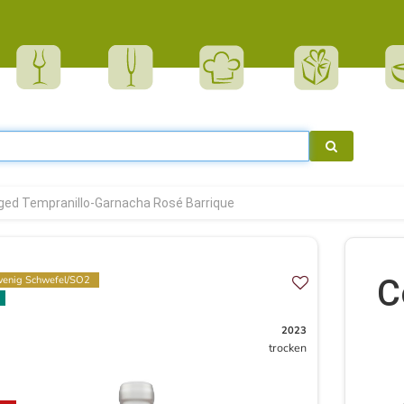
ged Tempranillo-Garnacha Rosé Barrique
C
enig Schwefel/SO2
2023
trocken