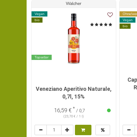
Walcher
Vegan
Ohne/wen
bio
Vegan
bio
Topseller
Cap
R
Veneziano Aperitivo Naturale,
0,7l, 15%
*
16,59 €
/ 0,7
(23,70 € / 1 l)