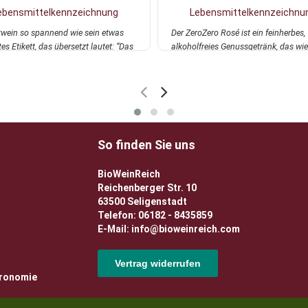
ebensmittelkennzeichnung
Lebensmittelkennzeichnu
twein so spannend wie sein etwas
Der ZeroZero Rosé ist ein feinherbes,
s Etikett, das übersetzt lautet: “Das
alkoholfreies Genussgetränk, das wi
.
mehr
serviert w...
mehr
So finden Sie uns
BioWeinReich
Reichenberger Str. 10
63500 Seligenstadt
Telefon: 06182 - 8435859
E-Mail: info@bioweinreich.com
Vertrag widerrufen
tronomie