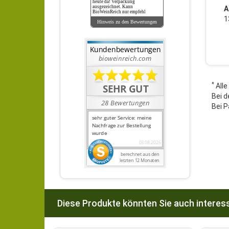
heute da! Verpackung
ausgezeichnet. Kann
A
BioWeinReich nur empfehl
1
Hinweis zu den Bewertungen
*
Alle
Bei d
Bei P
Diese Produkte könnten Sie auch interess