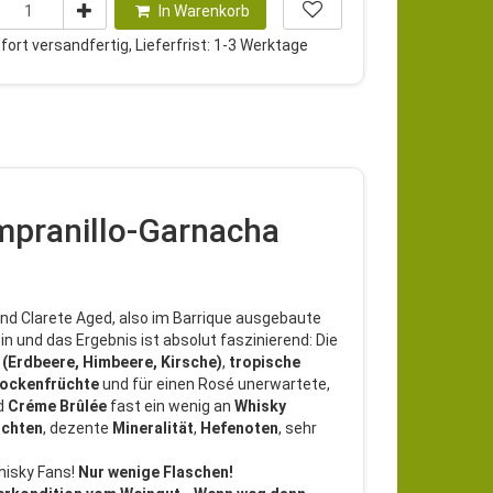
In Warenkorb
ort versandfertig, Lieferfrist: 1-3 Werktage
mpranillo-Garnacha
sind Clarete Aged, also im Barrique ausgebaute
 und das Ergebnis ist absolut faszinierend: Die
 (Erdbeere, Himbeere, Kirsche)
,
tropische
ockenfrüchte
und für einen Rosé unerwartete,
d
Créme
Brûlée
fast ein wenig an
Whisky
üchten
, dezente
Mineralität
,
Hefenoten
, sehr
Whisky Fans!
Nur wenige Flaschen!