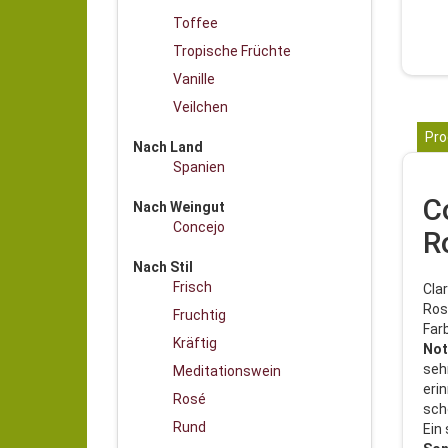
Toffee
Tropische Früchte
Vanille
Veilchen
Pro
Nach Land
Spanien
C
Nach Weingut
Concejo
R
Nach Stil
Frisch
Cla
Ros
Fruchtig
Far
Kräftig
Not
seh
Meditationswein
eri
Rosé
sch
Rund
Ein