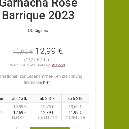
Garnacha Rosé
Barrique 2023
DO Cigales
12,99 €
19,99 €
(17,32 € / 1 l)
Preise inkl. MwSt. und zzgl.
Versand
rmationen zur Lebensmittel-Kennzeichnung
finden Sie
hier
ge
ab 2 Stk.
ab 3 Stk.
ab 6 Stk.
19,89 €
19,79 €
19,59 €
s
12,69 €
12,39 €
11,99 €
(16,92 € / 1 l)
(16,52 € / 1 l)
(15,99 € / 1 l)