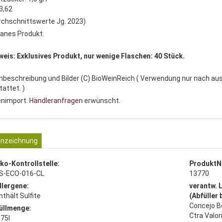
3,62
rchschnittswerte Jg. 2023)
anes Produkt.
weis: Exklusives Produkt, nur wenige Flaschen: 40 Stück.
nbeschreibung und Bilder (C) BioWeinReich ( Verwendung nur nach aus
attet. )
enimport.
Händleranfragen
erwünscht.
nzeichnung
ko-Kontrollstelle:
ProduktN
S-ECO-016-CL
13770
llergene:
verantw. 
nthält Sulfite
(Abfüller
Concejo 
üllmenge:
Ctra Valor
,75l