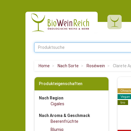
Home
Nach Sorte
Roséwein
Clarete A
Produkteigenschaften
Ohne/w
Vegan
Nach Region
bio
Cigales
Nach Aroma & Geschmack
Beerenfrüchte
Blumig