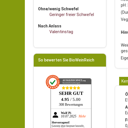
pH: 
Ohne/wenig Schwefel
(Du
Geringer freier Schwefel
Veg
Nach Anlass
Valentinstag
Hin
Wei
gest
Eig
So bewerten Sie BioWeinReich
Ken
AUSGEZEICHNET
.org
Kundenbewertungen
SEHR GUT
Ö
4.95
/ 5.00
E
308 Bewertungen
A
E
Wolf Pi
10.07.2025
Mehr
F
Hervorragend!
0
Gestern über Internet bestellt,