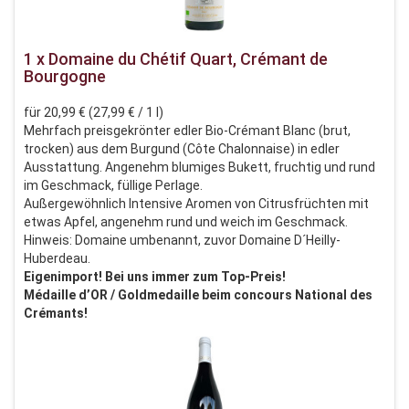
1 x Domaine du Chétif Quart, Crémant de
Bourgogne
für 20,99 € (27,99 € / 1 l)
Mehrfach preisgekrönter edler Bio-Crémant Blanc (brut,
trocken) aus dem Burgund (Côte Chalonnaise) in edler
Ausstattung. Angenehm blumiges Bukett, fruchtig und rund
im Geschmack, füllige Perlage.
Außergewöhnlich Intensive Aromen von Citrusfrüchten mit
etwas Apfel, angenehm rund und weich im Geschmack.
Hinweis: Domaine umbenannt, zuvor Domaine D´Heilly-
Huberdeau.
Eigenimport! Bei uns immer zum Top-Preis!
Médaille d’OR / Goldmedaille beim concours National des
Crémants!