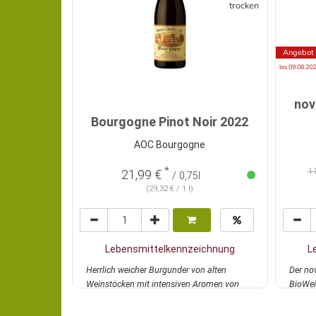
trocken
Angebot
bis 09.08.20
nov
Bourgogne Pinot Noir 2022
AOC Bourgogne
*
1
21,99 €
/ 0,75l
(29,32 € / 1 l)
Lebensmittelkennzeichnung
L
Herrlich weicher Burgunder von alten
Der no
Weinstöcken mit intensiven Aromen von
BioWei
schwarzen Früch...
mehr
Glas tie