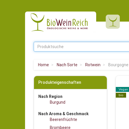
Home
Nach Sorte
Rotwein
Bourgogne 
Produkteigenschaften
Vegan
bio
Nach Region
Burgund
Nach Aroma & Geschmack
Beerenfrüchte
Brombeere