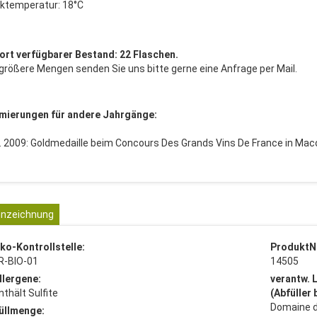
nktemperatur: 18°C
ort verfügbarer Bestand: 22 Flaschen.
 größere Mengen senden Sie uns bitte gerne eine Anfrage per Mail.
mierungen für andere Jahrgänge:
g. 2009: Goldmedaille beim Concours Des Grands Vins De France in Ma
nzeichnung
ko-Kontrollstelle:
ProduktN
R-BIO-01
14505
llergene:
verantw. 
nthält Sulfite
(Abfüller
Domaine d
üllmenge: