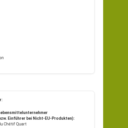
con
r:
Lebensmittelunternehmer
 bzw. Einführer bei Nicht-EU-Produkten):
u Chétif Quart