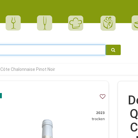
Côte Chalonnaise Pinot Noir
D
Q
2023
trocken
C