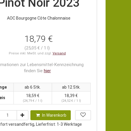
Pinot Noir 2023
AOC Bourgogne Côte Chalonnaise
18,79 €
(25,05 € / 1 l)
Preise inkl. MwSt. und zzgl.
Versand
rmationen zur Lebensmittel-Kennzeichnung
finden Sie
hier
nge
ab 6 Stk.
ab 12 Stk.
18,59 €
18,39 €
eis
(24,79 € / 1 l)
(24,52 € / 1 l)
In Warenkorb
ort versandfertig, Lieferfrist: 1-3 Werktage