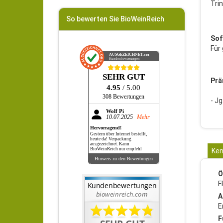
Tri
So bewerten Sie BioWeinReich
Sof
Für
AUSGEZEICHNET
.org
Kundenbewertungen
SEHR GUT
Prä
4.95
/ 5.00
308 Bewertungen
- J
Wolf Pi
10.07.2025
Mehr
Hervorragend!
Gestern über Internet bestellt,
heute da! Verpackung
ausgezeichnet. Kann
BioWeinReich nur empfehl
Ken
Hinweis zu den Bewertungen
Ö
F
A
E
F