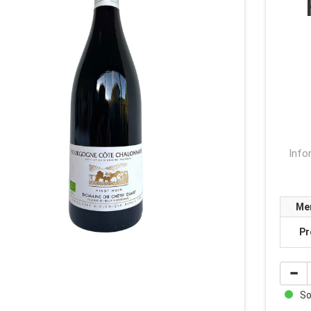
Info
Me
Pr
Sof