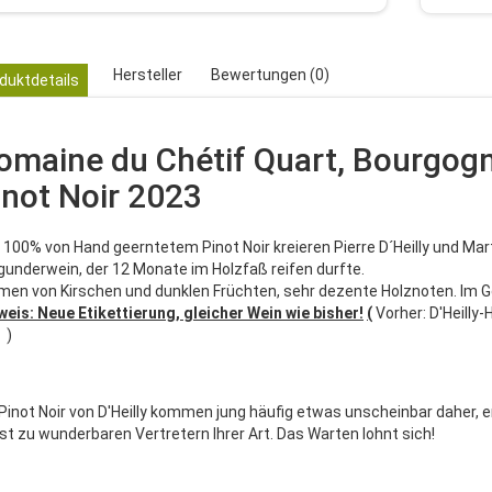
Hersteller
Bewertungen (0)
duktdetails
omaine du Chétif Quart, Bourgog
inot Noir 2023
 100% von Hand geerntetem Pinot Noir kreieren Pierre D´Heilly und Ma
gunderwein, der 12 Monate im Holzfaß reifen durfte.
men von Kirschen und dunklen Früchten, sehr dezente Holznoten. Im
weis: Neue Etikettierung, gleicher Wein wie bisher!
(
Vorher: D'Heilly
 )
 Pinot Noir von D'Heilly kommen jung häufig etwas unscheinbar daher, e
st zu wunderbaren Vertretern Ihrer Art. Das Warten lohnt sich!