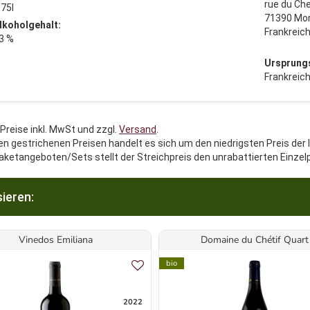
rue du Che
,75l
71390 Mo
lkoholgehalt:
Frankreic
3 %
Ursprung
Frankreic
 Preise inkl. MwSt und zzgl.
Versand
.
en gestrichenen Preisen handelt es sich um den niedrigsten Preis der 
aketangeboten/Sets stellt der Streichpreis den unrabattierten Einzel
ieren:
Vinedos Emiliana
Domaine du Chétif Quart
bio
2022