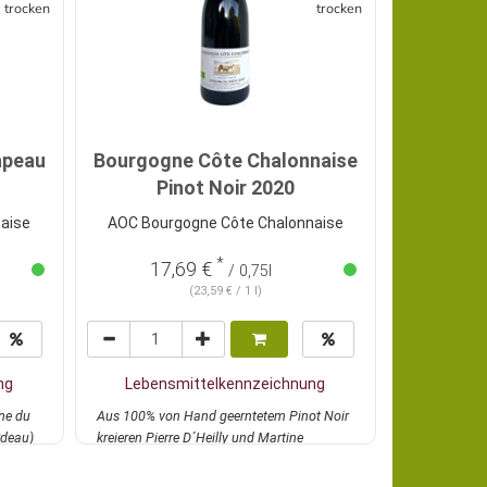
trocken
trocken
apeau
Bourgogne Côte Chalonnaise
Bourgog
Pinot Noir 2020
P
aise
AOC Bourgogne Côte Chalonnaise
AOC Bour
*
17,69 €
18
/ 0,75l
(23,59 € / 1 l)
ng
Lebensmittelkennzeichnung
Lebens
ne du
Aus 100% von Hand geerntetem Pinot Noir
Aus 100% von
rdeau)
kreieren Pierre D´Heilly und Martine
kreieren Pier
Huberdeau die...
mehr
Huberdeau di