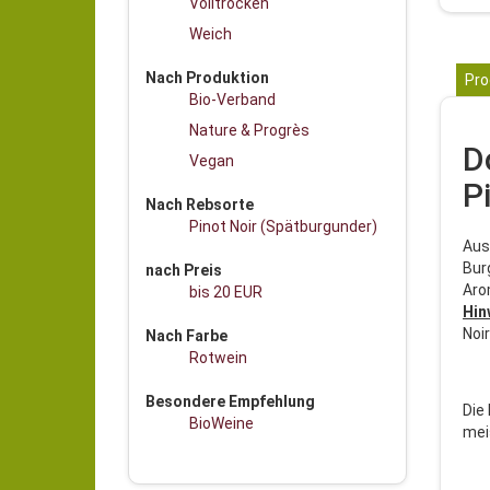
Volltrocken
Weich
Nach Produktion
Pro
Bio-Verband
Nature & Progrès
D
Vegan
P
Nach Rebsorte
Pinot Noir (Spätburgunder)
Aus
Bur
nach Preis
Aro
bis 20 EUR
Hin
Noir
Nach Farbe
Rotwein
Besondere Empfehlung
Die
BioWeine
mei