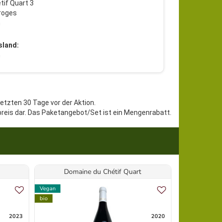
tif Quart 3
roges
h
sland:
h
letzten 30 Tage vor der Aktion.
preis dar. Das Paketangebot/Set ist ein Mengenrabatt.
Domaine du Chétif Quart
Doma
Vegan
Vegan
bio
bio
2023
2020