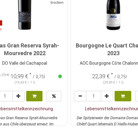
trocken
26
as Gran Reserva Syrah-
Bourgogne Le Quart Ch
Mourvedre 2022
2023
DO Valle del Cachapoal
AOC Bourgogne Côte Chalonn
*
*
1,79 €
10,99 €
22,39 €
/ 0,75l
/ 0,75l
(14,65 € / 1 l)
(29,85 € / 1 l)
ebensmittelkennzeichnung
Lebensmittelkennzeichnu
vas Gran Reserva Syrah-Mourvedre
Der Spitzenwein der Domaine Domai
n aus Chile überzeugt erneut. Im
Chétif Quart (ehemals D´Heilly-Hube
frot...
mehr
ist ein f...
mehr