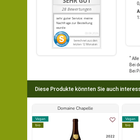
0
A
1
*
Alle
Bei d
Bei P
Diese Produkte könnten Sie auch interess
Domaine Chapelle
Vegan
Vegan
bio
bio
2022