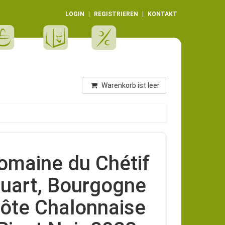
LOGIN
REGISTRIEREN
KONTAKT
Warenkorb ist leer
omaine du Chétif
uart, Bourgogne
ôte Chalonnaise