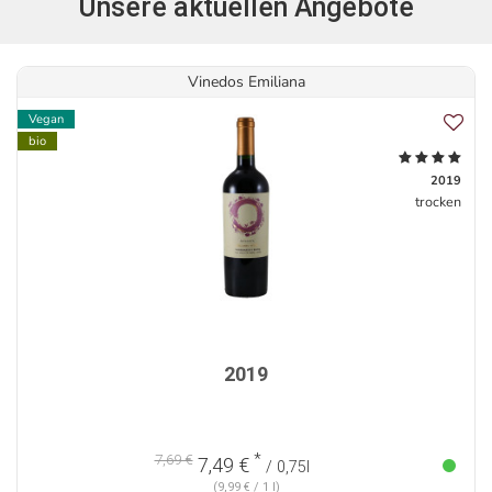
Unsere aktuellen Angebote
Vinedos Emiliana
Vegan
bio
2019
trocken
2019
*
7,69 €
7,49 €
/ 0,75l
(9,99 € / 1 l)