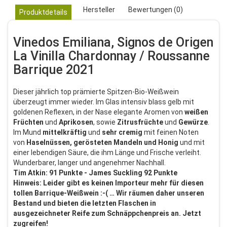
Hersteller
Bewertungen (0)
Produktdetails
Vinedos Emiliana, Signos de Origen
La Vinilla Chardonnay / Roussanne
Barrique 2021
Dieser jährlich top prämierte Spitzen-Bio-Weißwein
überzeugt immer wieder. Im Glas intensiv blass gelb mit
goldenen Reflexen, in der Nase elegante Aromen von
weißen
Früchten
und
Aprikosen
, sowie
Zitrusfrüchte
und
Gewürze
.
Im Mund
mittelkräftig
und
sehr cremig
mit feinen Noten
von
Haselnüssen, gerösteten
Mandeln und Honig
und mit
einer lebendigen Säure, die ihm Länge und Frische verleiht.
Wunderbarer, langer und angenehmer Nachhall.
Tim Atkin: 91 Punkte - James Suckling 92 Punkte
Hinweis: Leider gibt es keinen Importeur mehr für diesen
tollen Barrique-Weißwein :-( … Wir räumen daher unseren
Bestand und bieten die letzten Flaschen in
ausgezeichneter Reife zum Schnäppchenpreis an. Jetzt
zugreifen!