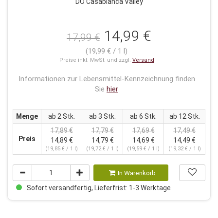
DO Casablanca Valley
14,99 €
17,99 €
(19,99 € / 1 l)
Preise inkl. MwSt. und zzgl.
Versand
Informationen zur Lebensmittel-Kennzeichnung finden
Sie
hier
Menge
ab 2 Stk.
ab 3 Stk.
ab 6 Stk.
ab 12 Stk.
17,89 €
17,79 €
17,69 €
17,49 €
Preis
14,89 €
14,79 €
14,69 €
14,49 €
(19,85 € / 1 l)
(19,72 € / 1 l)
(19,59 € / 1 l)
(19,32 € / 1 l)
In Warenkorb
Sofort versandfertig, Lieferfrist: 1-3 Werktage