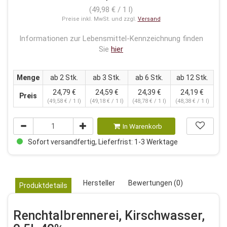
(49,98 € / 1 l)
Preise inkl. MwSt. und zzgl.
Versand
Informationen zur Lebensmittel-Kennzeichnung finden
Sie
hier
Menge
ab 2 Stk.
ab 3 Stk.
ab 6 Stk.
ab 12 Stk.
24,79 €
24,59 €
24,39 €
24,19 €
Preis
(49,58 € / 1 l)
(49,18 € / 1 l)
(48,78 € / 1 l)
(48,38 € / 1 l)
In Warenkorb
Sofort versandfertig, Lieferfrist: 1-3 Werktage
Hersteller
Bewertungen (0)
Produktdetails
Renchtalbrennerei, Kirschwasser,