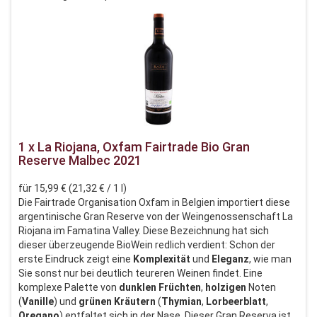
1 x La Riojana, Oxfam Fairtrade Bio Gran
Reserve Malbec 2021
für 15,99 € (21,32 € / 1 l)
Die Fairtrade Organisation Oxfam in Belgien importiert diese
argentinische Gran Reserve von der Weingenossenschaft La
Riojana im Famatina Valley. Diese Bezeichnung hat sich
dieser überzeugende BioWein redlich verdient: Schon der
erste Eindruck zeigt eine
Komplexität
und
Eleganz
, wie man
Sie sonst nur bei deutlich teureren Weinen findet. Eine
komplexe Palette von
dunklen
Früchten
,
holzigen
Noten
(
Vanille
) und
grünen
Kräutern
(
Thymian
,
Lorbeerblatt
,
Oregano
) entfaltet sich in der Nase. Dieser Gran Reserva ist