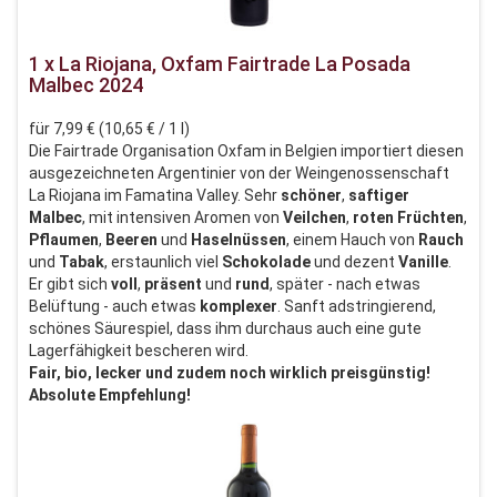
1 x La Riojana, Oxfam Fairtrade La Posada
Malbec 2024
für 7,99 € (10,65 € / 1 l)
Die Fairtrade Organisation Oxfam in Belgien importiert diesen
ausgezeichneten Argentinier von der Weingenossenschaft
La Riojana im Famatina Valley. Sehr
schöner
,
saftiger
Malbec
, mit intensiven Aromen von
Veilchen
,
roten
Früchten
,
Pflaumen
,
Beeren
und
Haselnüssen
, einem Hauch von
Rauch
und
Tabak
, erstaunlich viel
Schokolade
und dezent
Vanille
.
Er gibt sich
voll
,
präsent
und
rund
, später - nach etwas
Belüftung - auch etwas
komplexer
. Sanft adstringierend,
schönes Säurespiel, dass ihm durchaus auch eine gute
Lagerfähigkeit bescheren wird.
Fair, bio, lecker und zudem noch wirklich preisgünstig!
Absolute Empfehlung!