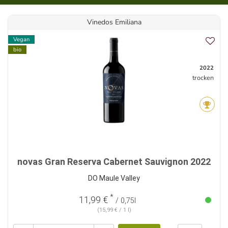
Vinedos Emiliana
Vegan
bio
2022
trocken
novas Gran Reserva Cabernet Sauvignon 2022
DO Maule Valley
*
11,99 €
/ 0,75l
(15,99 € / 1 l)