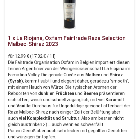
1 x La Riojana, Oxfam Fairtrade Raza Selection
Malbec-Shiraz 2023
für 12,99 € (17,32 € / 1 l)
Die Fairtrade Organisation Oxfam in Belgien importiert diesen
feinen Argentinier von der Weingenossenschaft La Riojana im
Famatina Valley. Die geniale Cuvée aus
Malbec
und
Shiraz
(Syrah)
, kommt subtil und elegant daher, geradezu “smooth”,
mit einem Hauch von Würze. Die typischen Aromen der
Rebsorten von
dunklen
Früchten
und
Beeren
präsentieren
sich offen, weich und schnell zugänglich, mit viel
Karamell
und
Vanille
. Durchaus für Ungeduldige geeignet offenbart der
Raza Malbec-Shiraz nach einiger Zeit der Belüftung aber
auch
viel
Komplexität
und
Struktur
. Also am besten nicht
gleich austrinken ;-) … auch wenn es schwerfällt.
Pur ein Genuß aber auch sehr lecker mit gegrillten Gerichten
und würzigen Eintöpfen.