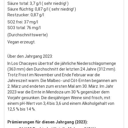
Säure total: 3,7 g/l ( sehr niedrig! )
Säure flüchtig: 0,87 g/l ( sehr niedrig! )
Restzucker: 0,87 g/l
SO2 frei: 37 mg/l
SO3 total: 76 mg/l
(Durchschnittswerte)
Vegan erzeugt.
Über den Jahrgang 2023:
In Los Chacayes übertraf die jährliche Niederschlagsmenge
(363 mm) den Durchschnitt der letzten 24 Jahre (312 mm).
Trotz Frost im November und Ende Februar war die
Jahreszeit warm. Die Malbec- und Côt-Ernten begannen am
2. März und endeten zum ersten Mal am 30. März. Im Jahr
2023 war die Ernte in Mendoza um 30 % gegenüber dem
Vorjahr gesunken. Die diesjährigen Weine sind frisch, mit
einem pH-Wert von 3,4 bis 3,6 und einem Alkoholgehalt von
12,5 % bis 14 %.
Prämierungen für diesen Jahrgang (2023):