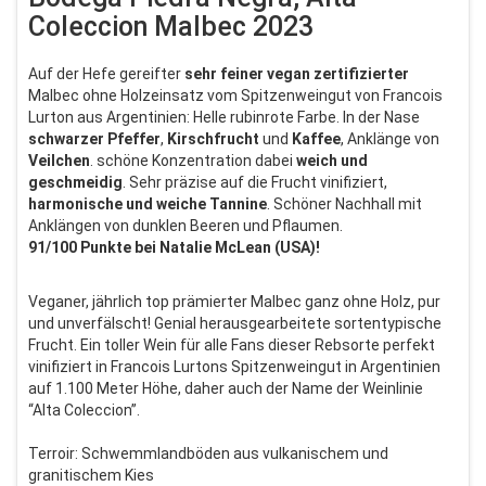
Coleccion Malbec 2023
Auf der Hefe gereifter
sehr
feiner vegan zertifizierter
Malbec ohne Holzeinsatz vom Spitzenweingut von Francois
Lurton aus Argentinien: Helle rubinrote Farbe. In der Nase
schwarzer
Pfeffer
,
Kirschfrucht
und
Kaffee
, Anklänge von
Veilchen
. schöne Konzentration dabei
weich
und
geschmeidig
. Sehr präzise auf die Frucht vinifiziert,
harmonische
und
weiche
Tannine
. Schöner Nachhall mit
Anklängen von dunklen Beeren und Pflaumen.
91/100 Punkte bei Natalie McLean (USA)!
Veganer, jährlich top prämierter Malbec ganz ohne Holz, pur
und unverfälscht! Genial herausgearbeitete sortentypische
Frucht. Ein toller Wein für alle Fans dieser Rebsorte perfekt
vinifiziert in Francois Lurtons Spitzenweingut in Argentinien
auf 1.100 Meter Höhe, daher auch der Name der Weinlinie
“Alta Coleccion”.
Terroir: Schwemmlandböden aus vulkanischem und
granitischem Kies