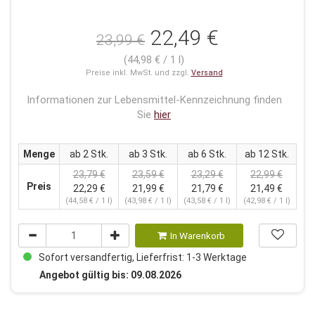
22,49 €
23,99 €
(44,98 € / 1 l)
Preise inkl. MwSt. und zzgl.
Versand
Informationen zur Lebensmittel-Kennzeichnung finden
Sie
hier
Menge
ab 2 Stk.
ab 3 Stk.
ab 6 Stk.
ab 12 Stk.
23,79 €
23,59 €
23,29 €
22,99 €
Preis
22,29 €
21,99 €
21,79 €
21,49 €
(44,58 € / 1 l)
(43,98 € / 1 l)
(43,58 € / 1 l)
(42,98 € / 1 l)
In Warenkorb
Sofort versandfertig, Lieferfrist: 1-3 Werktage
Angebot gültig bis: 09.08.2026