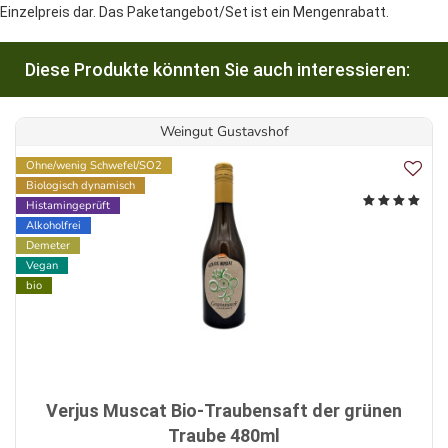
Einzelpreis dar. Das Paketangebot/Set ist ein Mengenrabatt.
Diese Produkte könnten Sie auch interessieren:
Weingut Gustavshof
Ohne/wenig Schwefel/SO2
Biologisch dynamisch
Histamingeprüft
Alkoholfrei
Demeter
Vegan
bio
Verjus Muscat Bio-Traubensaft der grünen
Traube 480ml