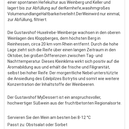
einer spontanen Hefekultur aus Weinberg und Keller und
lagert bis zur Abfüllung auf derKernhefe,wasihmgroßes
VolumenundlangeHaltbarkeitverleiht.DerWeinwird nur einmal,
zur Abfüllung, filtriert.
Die Gustavshof-Huxelrebe-Weinberge wachsen in den oberen
Weinlagen des Kloppberges, dem höchsten Berg in
Reinhessen, circa 20 km vom Rhein entfernt. Durch die hohe
Lage zieht sich die Reife über einen langen Zeitraum in den
Oktober, bei großen Differenzen zwischen Tag- und
Nachttemperatur. Dieses Kleinklima wirkt sich positiv auf die
Aromabildung aus und erhält die frische und Filigranität,
selbst bei hoher Reife. Der morgentliche Nebel unterstützte
die Ansiedlung des Edelpilzes Botrytis und somit wie weitere
Konzentration der Inhaltstoffe der Weinbeeren.
Der Gustavshof MyDessert ist ein anspruchsvoller,
hochwertiger Süßwein aus der fruchtbetonten Regionalsorte.
Servieren Sie den Wein am besten bei 8-12 °C
Passt zu: Obstsalat oder Sorbet