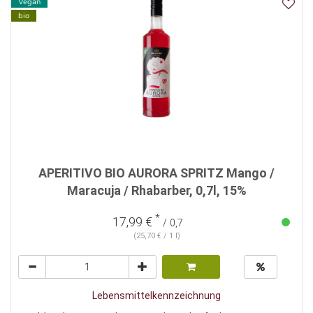
Vegan
bio
APERITIVO BIO AURORA SPRITZ Mango /
Maracuja / Rhabarber, 0,7l, 15%
*
17,99 €
/ 0,7
(25,70 € / 1 l)
Lebensmittelkennzeichnung