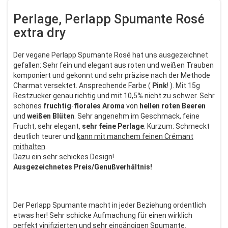
Perlage, Perlapp Spumante Rosé
extra dry
Der vegane Perlapp Spumante Rosé hat uns ausgezeichnet
gefallen: Sehr fein und elegant aus roten und weißen Trauben
komponiert und gekonnt und sehr präzise nach der Methode
Charmat versektet. Ansprechende Farbe (
Pink
! ). Mit 15g
Restzucker genau richtig und mit 10,5% nicht zu schwer. Sehr
schönes
fruchtig
-
florales
Aroma
von
hellen
roten
Beeren
und
weißen
Blüten
. Sehr angenehm im Geschmack, feine
Frucht, sehr elegant,
sehr
feine
Perlage
. Kurzum: Schmeckt
deutlich teurer und
kann mit manchem feinen Crémant
mithalten
.
Dazu ein sehr schickes Design!
Ausgezeichnetes Preis/Genußverhältnis!
Der Perlapp Spumante macht in jeder Beziehung ordentlich
etwas her! Sehr schicke Aufmachung für einen wirklich
perfekt vinifizierten und sehr eingängigen Spumante.