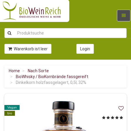
Navig
umsc
Warenkorb ist leer
Login
Home
Nach Sorte
BioWhisky / BioKornbrände fassgereift
Dinkelkorn holzfassgelagert, 0,5l, 32%
Vegan
bio