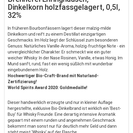
Dinkelkorn holzfassgelagert, 0,5l,
32%
In früheren Bourbonfässern lagert dieser malzig-milde
Dinkelkorn und reift zu einem Destillat einzigartigen
Geschmacks. Im Holz liegt der Schlüssel zum besonderen
Genuss: Natürliches Vanille-Aroma, holzig-fruchtige Note - ein
unvergleichlicher Charakter. Er schmeckt wie ein guter
weicher Whisky: In der Nase Rosinen, Vanille, etwas Honig. Im
Mund sanft, rund, fast ein wenig süßlich mit wunderbar
eingebundenem Holz.
Hochwertiger Bio-Craft-Brand mit Naturland-
Zertifizierung!
World Spirits Award 2020: Goldmedaille!
Dieser handwerklich erzeugte und nur in kleiner Auflage
hergestellte, exklusive Bio-Dinkelbrand ist wirklich ein 'Best-
Buy' für Whisky Freunde. Eine derartig intensive Aromatik
gepaart mit einem runden und angenehmen Geschmack
bekommt man sonst nur für deutlich mehr Geld und dann
steht meist 'Whisky' auf der Flasche.