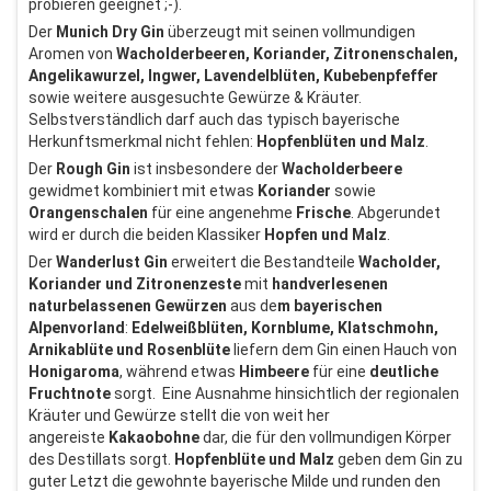
probieren geeignet ;-).
Der
Munich Dry Gin
überzeugt mit seinen vollmundigen
Aromen von
Wacholderbeeren, Koriander, Zitronenschalen,
Angelikawurzel, Ingwer, Lavendelblüten, Kubebenpfeffer
sowie weitere ausgesuchte Gewürze & Kräuter.
Selbstverständlich darf auch das typisch bayerische
Herkunftsmerkmal nicht fehlen:
Hopfenblüten und Malz
.
Der
Rough Gin
ist insbesondere der
Wacholderbeere
gewidmet kombiniert mit etwas
Koriander
sowie
Orangenschalen
für eine angenehme
Frische
. Abgerundet
wird er durch die beiden Klassiker
Hopfen und Malz
.
Der
Wanderlust Gin
erweitert die Bestandteile
Wacholder,
Koriander und Zitronenzeste
mit
handverlesenen
naturbelassenen Gewürzen
aus de
m bayerischen
Alpenvorland
:
Edelweißblüten, Kornblume, Klatschmohn,
Arnikablüte und Rosenblüte
liefern dem Gin einen Hauch von
Honigaroma
, während etwas
Himbeere
für eine
deutliche
Fruchtnote
sorgt. Eine Ausnahme hinsichtlich der regionalen
Kräuter und Gewürze stellt die von weit her
angereiste
Kakaobohne
dar, die für den vollmundigen Körper
des Destillats sorgt.
Hopfenblüte und Malz
geben dem Gin zu
guter Letzt die gewohnte bayerische Milde und runden den