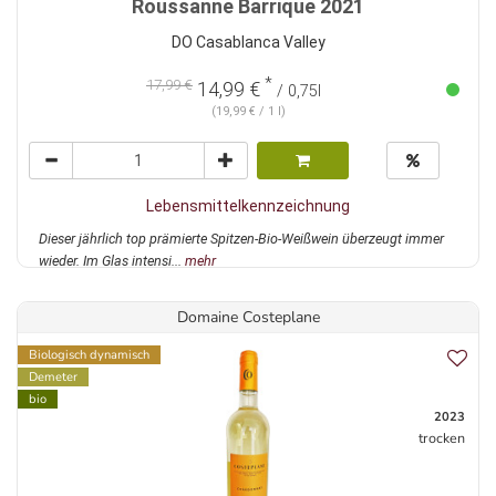
Roussanne Barrique 2021
DO Casablanca Valley
*
17,99 €
14,99 €
/ 0,75l
(19,99 € / 1 l)
Lebensmittelkennzeichnung
Dieser jährlich top prämierte Spitzen-Bio-Weißwein überzeugt immer
wieder. Im Glas intensi...
mehr
Domaine Costeplane
Biologisch dynamisch
Demeter
bio
2023
trocken