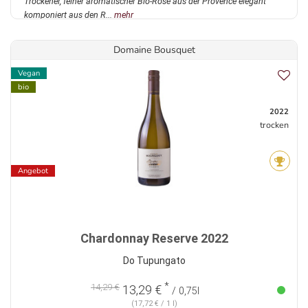
Trockener, feiner aromatischer Bio-Rosé aus der Provence elegant
komponiert aus den R...
mehr
Domaine Bousquet
Vegan
bio
2022
trocken
Angebot
Chardonnay Reserve 2022
Do Tupungato
*
14,29 €
13,29 €
/ 0,75l
(17,72 € / 1 l)