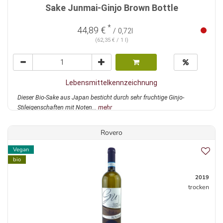
Sake Junmai-Ginjo Brown Bottle
*
44,89 €
/ 0,72l
(62,35 € / 1 l)
Lebensmittelkennzeichnung
Dieser Bio-Sake aus Japan besticht durch sehr fruchtige Ginjo-
Stileigenschaften mit Noten...
mehr
Rovero
Vegan
bio
2019
trocken