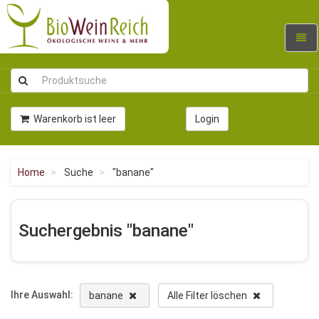
Navig
umsc
Warenkorb ist leer
Login
Home
Suche
"banane"
Suchergebnis "banane"
Ihre Auswahl:
banane
Alle Filter löschen