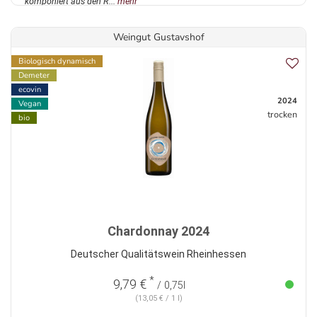
komponiert aus den R...
mehr
Weingut Gustavshof
Biologisch dynamisch
Demeter
ecovin
2024
Vegan
trocken
bio
Chardonnay 2024
Deutscher Qualitätswein Rheinhessen
*
9,79 €
/ 0,75l
(13,05 € / 1 l)