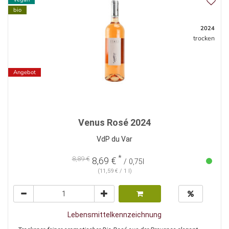
bio
2024
trocken
Angebot
Venus Rosé 2024
VdP du Var
*
8,89 €
8,69 €
/ 0,75l
(11,59 € / 1 l)
Lebensmittelkennzeichnung