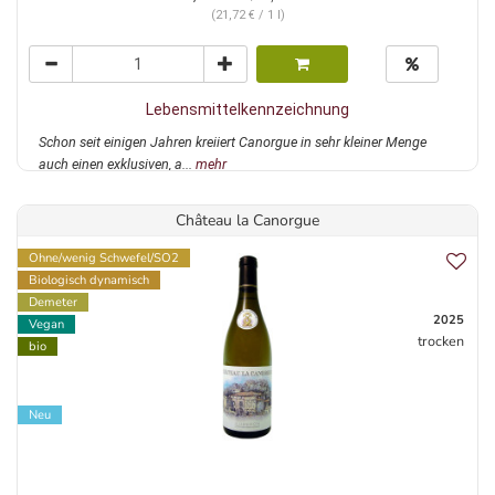
(21,72 € / 1 l)
Lebensmittelkennzeichnung
Schon seit einigen Jahren kreiiert Canorgue in sehr kleiner Menge
auch einen exklusiven, a...
mehr
Château la Canorgue
Ohne/wenig Schwefel/SO2
Biologisch dynamisch
Demeter
2025
Vegan
trocken
bio
Neu