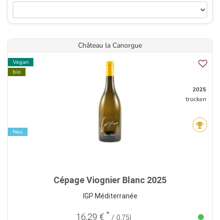
Château la Canorgue
Vegan
bio
2025
trocken
Neu
Cépage Viognier Blanc 2025
IGP Méditerranée
*
16,29 €
/ 0,75l