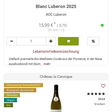
Blanc Luberon 2025
AOC Luberon
*
15,99 €
/ 0,75l
(21,32 € / 1 l)
Lebensmittelkennzeichnung
Vielfach prämierte Bio-Weißwein-Cuvée aus der Provence, in der Nase
ausdrucksvoll mit blum...
mehr
Château la Canorgue
Ohne/wenig Schwefel/SO2
Biologisch dynamisch
Demeter
2024
Vegan
trocken
bio