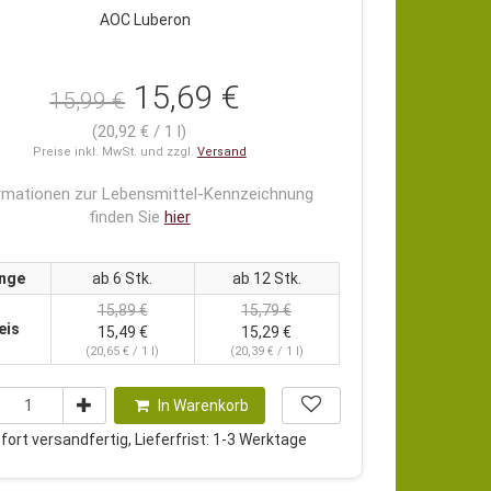
AOC Luberon
15,69 €
15,99 €
(20,92 € / 1 l)
Preise inkl. MwSt. und zzgl.
Versand
rmationen zur Lebensmittel-Kennzeichnung
finden Sie
hier
nge
ab 6 Stk.
ab 12 Stk.
15,89 €
15,79 €
eis
15,49 €
15,29 €
(20,65 € / 1 l)
(20,39 € / 1 l)
In Warenkorb
ort versandfertig, Lieferfrist: 1-3 Werktage