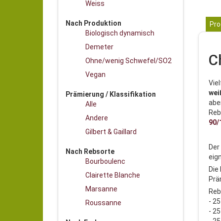
Weiss
Nach Produktion
Pro
Biologisch dynamisch
Demeter
C
Ohne/wenig Schwefel/SO2
Vegan
Vie
wei
Prämierung / Klassifikation
abe
Alle
Reb
Andere
90/
Gilbert & Gaillard
Der
Nach Rebsorte
eig
Bourboulenc
Die
Clairette Blanche
Prä
Marsanne
Reb
- 2
Roussanne
- 2