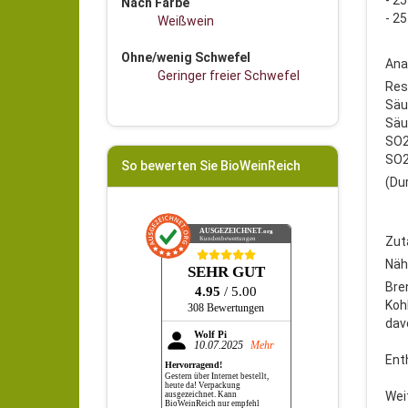
- 2
Nach Farbe
- 2
Weißwein
Ohne/wenig Schwefel
Ana
Geringer freier Schwefel
Res
Säur
Säur
SO2
SO2
So bewerten Sie BioWeinReich
(Du
AUSGEZEICHNET
.org
Zut
Kundenbewertungen
Näh
SEHR GUT
Bre
4.95
/ 5.00
Koh
308 Bewertungen
dav
Wolf Pi
10.07.2025
Mehr
Ent
Hervorragend!
Gestern über Internet bestellt,
heute da! Verpackung
Wei
ausgezeichnet. Kann
BioWeinReich nur empfehl