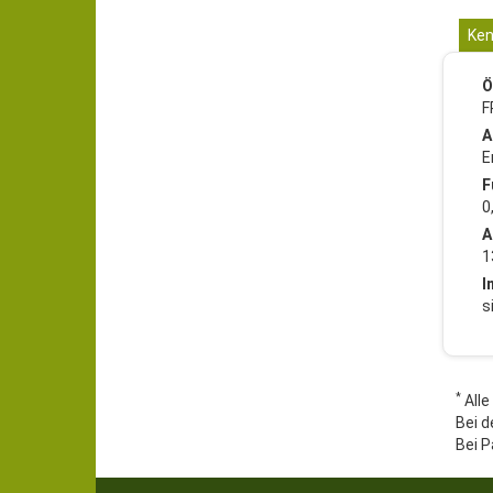
Ken
Ö
F
A
E
F
0
A
1
I
s
*
Alle
Bei d
Bei P