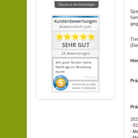
Hinweis zu den Bewertungen
Spe
Seh
geg
Trin
(Di
Hin
Prä
Prä
202
- 92
- M
- Mé