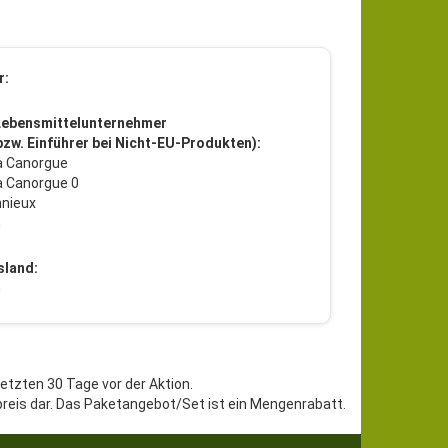
r:
Lebensmittelunternehmer
 bzw. Einführer bei Nicht-EU-Produkten):
a Canorgue
a Canorgue 0
nieux
h
sland:
h
letzten 30 Tage vor der Aktion.
preis dar. Das Paketangebot/Set ist ein Mengenrabatt.