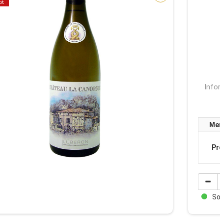
ot
Info
Me
Pr
Sof