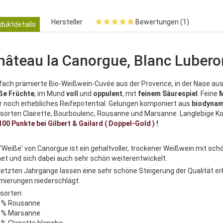
Hersteller
Bewertungen (1)
duktdetails
hâteau la Canorgue, Blanc Luber
lfach prämierte Bio-Weißwein-Cuvée aus der Provence, in der Nase au
ße
Früchte
, im Mund
voll
und
oppulent
, mit
feinem
Säurespiel
. Feine
M
r noch erhebliches Reifepotential. Gelungen komponiert aus
biodynam
sorten Clairette, Bourboulenc, Rousanne und Marsanne. Langlebige K
100 Punkte bei Gilbert & Gailard ( Doppel-Gold )
!
 'Weiße' von Canorgue ist ein gehaltvoller, trockener Weißwein mit sc
net und sich dabei auch sehr schön weiterentwickelt.
 letzten Jahrgänge lassen eine sehr schöne Steigerung der Qualität e
mierungen niederschlägt.
sorten:
5 % Rousanne
5 % Marsanne