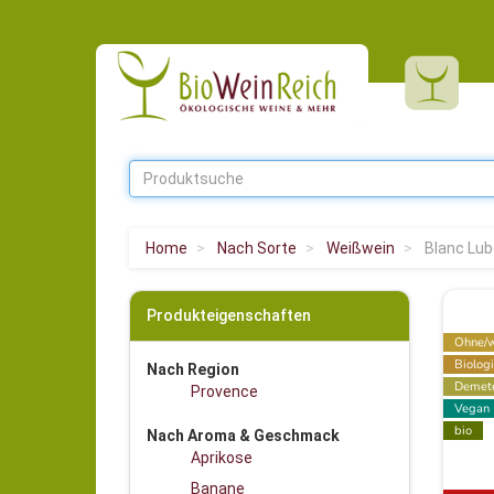
Home
Nach Sorte
Weißwein
Blanc Lub
Produkteigenschaften
Ohne/w
Biolog
Nach Region
Demet
Provence
Vegan
bio
Nach Aroma & Geschmack
Aprikose
Banane