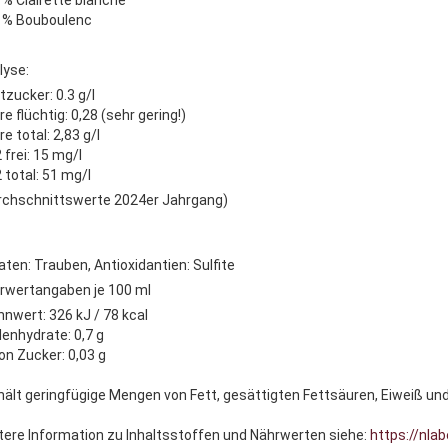
5 % Clairette blanche
5 % Bouboulenc
lyse:
tzucker: 0.3 g/l
e flüchtig: 0,28 (sehr gering!)
e total: 2,83 g/l
 frei: 15 mg/l
 total: 51 mg/l
rchschnittswerte 2024er Jahrgang)
aten: Trauben, Antioxidantien: Sulfite
rwertangaben je 100 ml
nnwert: 326 kJ / 78 kcal
lenhydrate: 0,7 g
on Zucker: 0,03 g
hält geringfügige Mengen von Fett, gesättigten Fettsäuren, Eiweiß und
tere Information zu Inhaltsstoffen und Nährwerten siehe:
https://nlab