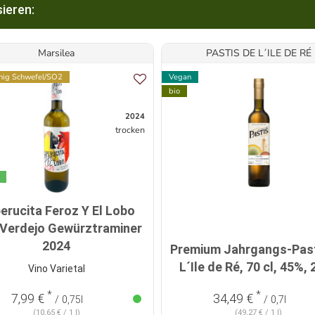
ieren:
Marsilea
PASTIS DE L´ILE DE RÉ
ig Schwefel/SO2
Vegan
bio
2024
trocken
erucita Feroz Y El Lobo
 Verdejo Gewürztraminer
2024
Premium Jahrgangs-Past
L´Ile de Ré, 70 cl, 45%,
Vino Varietal
*
*
7,99 €
34,49 €
/ 0,75l
/ 0,7l
(10,65 € / 1 l)
(49,27 € / 1 l)