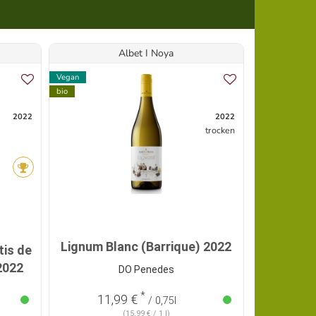
Albet I Noya
Vegan
bio
bio
2022
2022
trocken
Angebot
Lignum Blanc (Barrique) 2022
Sogno d
is de
 2022
DO Penedes
*
7,19 €
11,99 €
/ 0,75l
(15,99 € / 1 l)