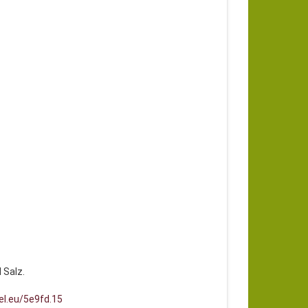
 Salz.
el.eu/5e9fd.15