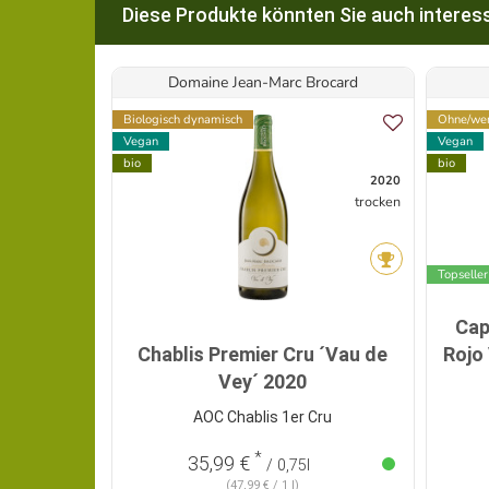
Diese Produkte könnten Sie auch interess
Domaine Jean-Marc Brocard
Biologisch dynamisch
Ohne/wen
Vegan
Vegan
bio
bio
2020
trocken
Topseller
Cap
Chablis Premier Cru ´Vau de
Rojo
Vey´ 2020
AOC Chablis 1er Cru
*
35,99 €
/ 0,75l
(47,99 € / 1 l)