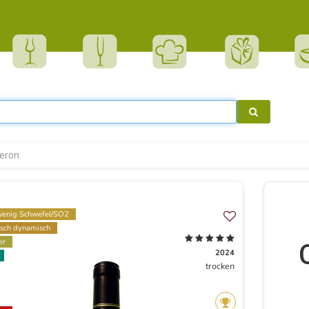
eron
enig Schwefel/SO2
isch dynamisch
er
2024
trocken