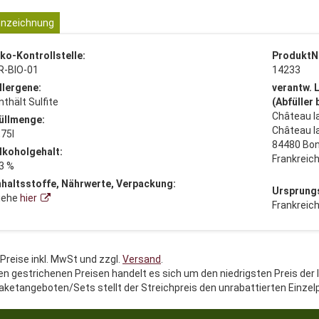
nzeichnung
ko-Kontrollstelle:
ProduktN
R-BIO-01
14233
llergene:
verantw. 
nthält Sulfite
(Abfüller
Château l
üllmenge:
Château l
,75l
84480 Bon
lkoholgehalt:
Frankreic
3 %
nhaltsstoffe, Nährwerte, Verpackung:
Ursprung
iehe
hier
Frankreic
 Preise inkl. MwSt und zzgl.
Versand
.
en gestrichenen Preisen handelt es sich um den niedrigsten Preis der 
aketangeboten/Sets stellt der Streichpreis den unrabattierten Einzel