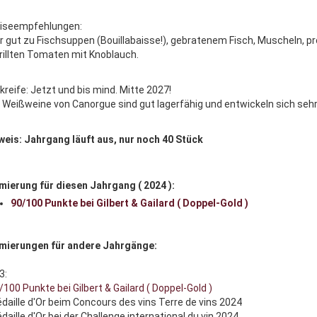
iseempfehlungen:
r gut zu Fischsuppen (Bouillabaisse!), gebratenem Fisch, Muscheln,
rillten Tomaten mit Knoblauch.
kreife: Jetzt und bis mind. Mitte 2027!
e Weißweine von Canorgue sind gut lagerfähig und entwickeln sich sehr 
weis: Jahrgang läuft aus, nur noch 40 Stück
mierung für diesen Jahrgang ( 2024 ):
90/100 Punkte bei Gilbert & Gailard ( Doppel-Gold )
mierungen für andere Jahrgänge:
3:
/100 Punkte bei Gilbert & Gailard ( Doppel-Gold )
édaille d'Or beim Concours des vins Terre de vins 2024
daille d'Or bei der Challenge international du vin 2024