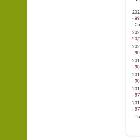
202
-
89
- C
202
90/1
202
-
90
201
-
90
201
-
90
201
- 87
201
-
87
- T