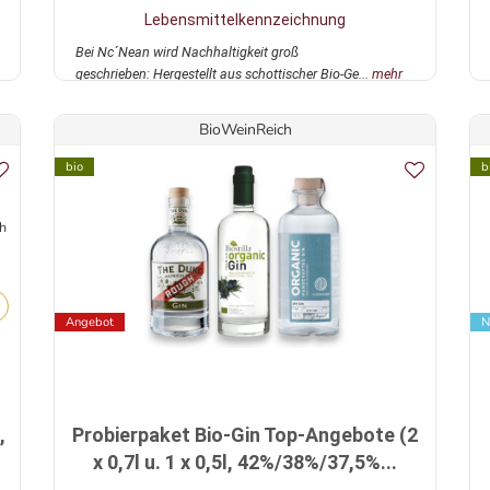
Lebensmittelkennzeichnung
Bei Nc´Nean wird Nachhaltigkeit groß
geschrieben: Hergestellt aus schottischer Bio-Ge...
mehr
BioWeinReich
bio
b
ch
Angebot
N
,
Probierpaket Bio-Gin Top-Angebote (2
x 0,7l u. 1 x 0,5l, 42%/38%/37,5%...