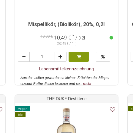
Mispellikör, (Biolikör), 20%, 0,2l
*
10,99 €
10,49 €
/ 0,2l
(52,45 € / 1 l)
Lebensmittelkennzeichnung
Aus den selten gewordenen kleinen Früchten der Mispel
erzeugt Rothe diesen leckeren und se...
mehr
THE DUKE Destillerie
Vegan
b
bio