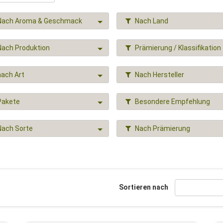
Nach Aroma & Geschmack
Nach Land
Nach Produktion
Prämierung / Klassifikation
nach Art
Nach Hersteller
Pakete
Besondere Empfehlung
Nach Sorte
Nach Prämierung
Sortieren nach