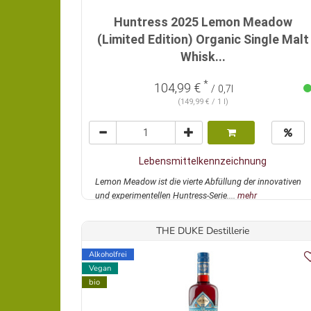
Huntress 2025 Lemon Meadow
(Limited Edition) Organic Single Malt
Whisk...
*
104,99 €
/ 0,7l
(149,99 € / 1 l)
Lebensmittelkennzeichnung
Lemon Meadow ist die vierte Abfüllung der innovativen
und experimentellen Huntress-Serie....
mehr
THE DUKE Destillerie
Alkoholfrei
Vegan
bio