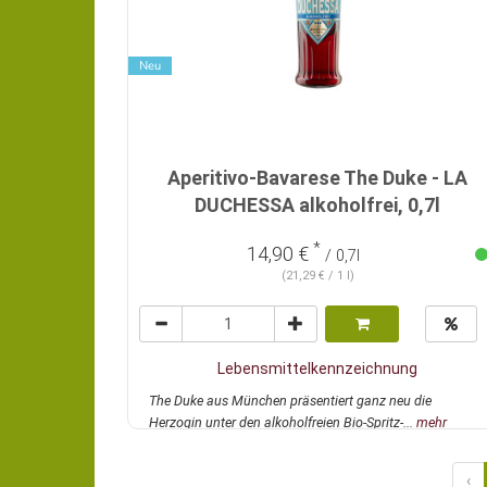
Neu
Aperitivo-Bavarese The Duke - LA
DUCHESSA alkoholfrei, 0,7l
*
14,90 €
/ 0,7l
(21,29 € / 1 l)
Lebensmittelkennzeichnung
The Duke aus München präsentiert ganz neu die
Herzogin unter den alkoholfreien Bio-Spritz-...
mehr
‹