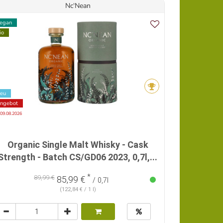
Nc‘Nean
egan
io
eu
ngebot
 09.08.2026
Organic Single Malt Whisky - Cask
Strength - Batch CS/GD06 2023, 0,7l,...
*
89,99 €
85,99 €
/ 0,7l
(122,84 € / 1 l)