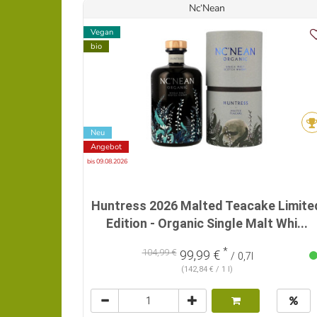
Nc‘Nean
Vegan
bio
Neu
Angebot
bis 09.08.2026
Huntress 2026 Malted Teacake Limite
Edition - Organic Single Malt Whi...
*
104,99 €
99,99 €
/ 0,7l
(142,84 € / 1 l)