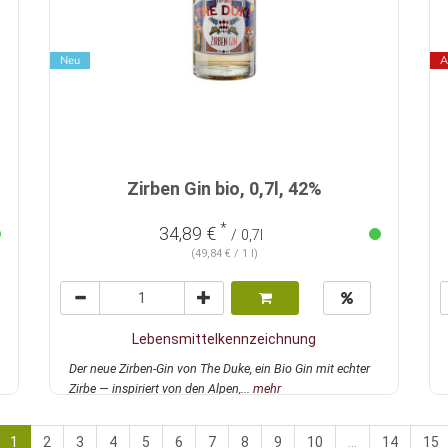
Neu
A
Zirben Gin bio, 0,7l, 42%
*
34,89 €
/ 0,7l
(49,84 € / 1 l)
Lebensmittelkennzeichnung
Der neue Zirben-Gin von The Duke, ein Bio Gin mit echter
Zirbe — inspiriert von den Alpen,...
mehr
1
2
3
4
5
6
7
8
9
10
...
14
15