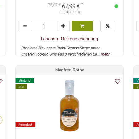
*
75,87 €
67,99 €
(35,78 € / 1 l)
Lebensmittelkennzeichnung
Probieren Sie unsere Preis/Genuss-Sieger unter
unseren Top-Bio Gins aus 3 verschiedenen Lä...
mehr
Manfred Rothe
Bioland
V
bio
b
Angebot
A