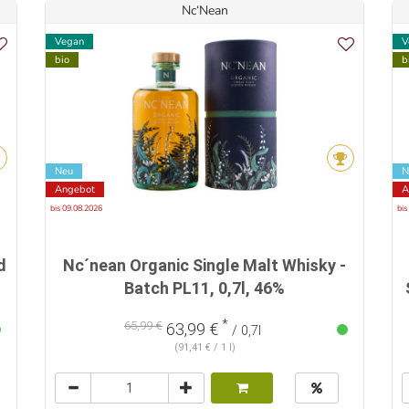
Nc‘Nean
Vegan
V
bio
b
Neu
N
Angebot
A
bis 09.08.2026
bis
d
Nc´nean Organic Single Malt Whisky -
Batch PL11, 0,7l, 46%
*
65,99 €
63,99 €
/ 0,7l
(91,41 € / 1 l)