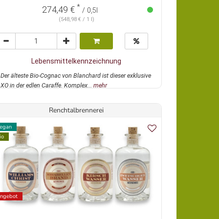
*
274,49 €
/ 0,5l
(548,98 € / 1 l)
Lebensmittelkennzeichnung
Der älteste Bio-Cognac von Blanchard ist dieser exklusive
XO in der edlen Caraffe. Komplex...
mehr
Renchtalbrennerei
egan
io
ngebot