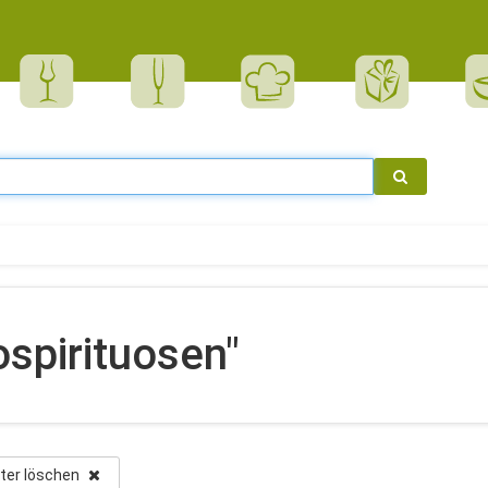
ospirituosen"
ilter löschen