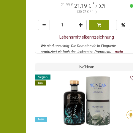
*
21,99 €
21,19 €
/ 0,7l
(30,27 € / 1 l)
Lebensmittelkennzeichnung
Wir sind uns einig: Die Domaine de la Flaguerie
produziert einfach den leckersten Pommeau...
mehr
Nc‘Nean
Vegan
bio
Neu