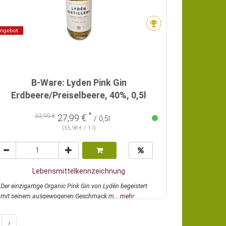
ngebot
B-Ware: Lyden Pink Gin
Erdbeere/Preiselbeere, 40%, 0,5l
*
33,99 €
27,99 €
/ 0,5l
(55,98 € / 1 l)
Lebensmittelkennzeichnung
Der einzigartige Organic Pink Gin von Lydén begeistert
mit seinem ausgewogenen Geschmack m...
mehr
›