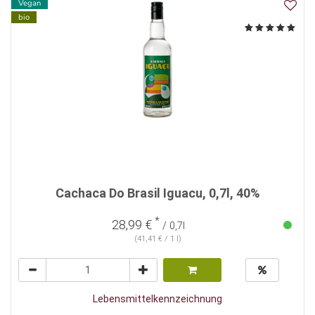
Vegan
bio
Cachaca Do Brasil Iguacu, 0,7l, 40%
*
28,99 €
/ 0,7l
(41,41 € / 1 l)
Lebensmittelkennzeichnung