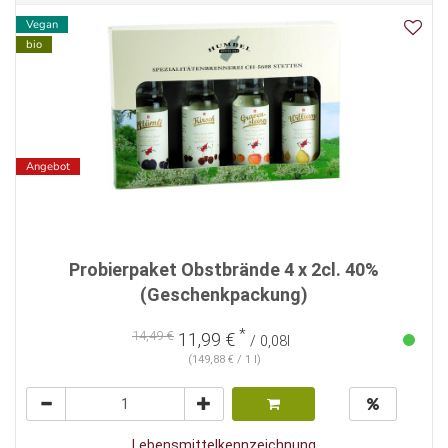
Vegan
bio
Angebot
Probierpaket Obstbrände 4 x 2cl. 40%
(Geschenkpackung)
*
14,49 €
11,99 €
/ 0,08l
(149,88 € / 1 l)
Lebensmittelkennzeichnung