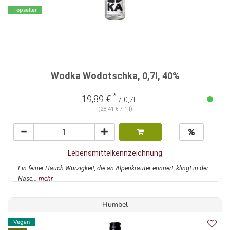
Topseller
Wodka Wodotschka, 0,7l, 40%
*
19,89 €
/ 0,7l
(28,41 € / 1 l)
Lebensmittelkennzeichnung
Ein feiner Hauch Würzigkeit, die an Alpenkräuter erinnert, klingt in der
Nase...
mehr
Humbel
Vegan