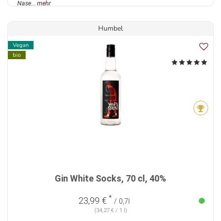
Nase...
mehr
Humbel
Vegan
bio
Gin White Socks, 70 cl, 40%
*
23,99 €
/ 0,7l
(34,27 € / 1 l)