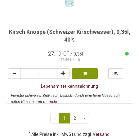
Kirsch Knospe (Schweizer Kirschwasser), 0,35l,
40%
*
27,19 €
/ 0,35l
(77,69 € / 1 l)
Lebensmittelkennzeichnung
Feinster schweizer BioKirsch, besticht durch eine feine Nase nach
reifen Kirschen mit e...
mehr
‹
1
2
›
*
Alle Preise inkl. MwSt und zzgl.
Versand
.