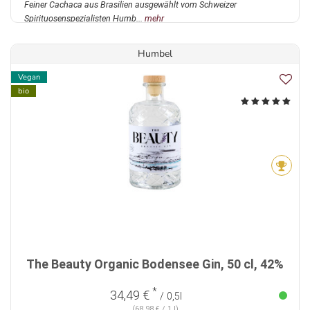
Feiner Cachaca aus Brasilien ausgewählt vom Schweizer
Spirituosenspezialisten Humb...
mehr
Humbel
Vegan
bio
The Beauty Organic Bodensee Gin, 50 cl, 42%
*
34,49 €
/ 0,5l
(68,98 € / 1 l)