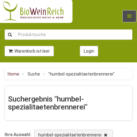
Navig
umsc
Warenkorb ist leer
Login
Home
Suche
"humbel-spezialitaetenbrennerei"
Suchergebnis "humbel-
spezialitaetenbrennerei"
Ihre Auswahl:
humbel-spezialitaetenbrennerei