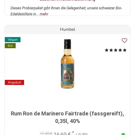
Dieses Probierpaket gibt Ihnen die Gelegenheit, unsere schweizer Bio-
Edeldestillate in...
mehr
Humbel
Vegan
bio
Angebot
Rum Ron de Marinero Fairtrade (fassgereift),
0,35l, 40%
*
17,49 €
16,69 €