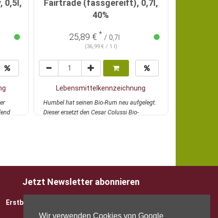
 0,5l,
Fairtrade (fassgereift), 0,7l,
100% P
40%
Vo
*
25,89 €
33
/ 0,7l
(36,99 € / 1 l)
ng
Lebensmittelkennzeichnung
Lebens
er
Humbel hat seinen Bio-Rum neu aufgelegt.
Andalusische
lend
Dieser ersetzt den Cesar Colussi Bio-
traditionell 
Rum. Hu...
mehr
Eiche...
mehr
Jetzt Newsletter abonnieren
Erstbesteller sparen 5 EUR mit Gutscheincode
Wir verwenden Cookies von Google