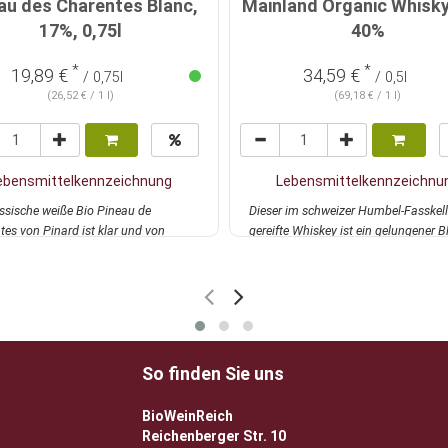
au des Charentes Blanc,
Mainland Organic Whisky,
17%, 0,75l
40%
*
*
19,89 €
34,59 €
/ 0,75l
/ 0,5l
(26,52 € / 1 l)
(69,18 € / 1 l)
ebensmittelkennzeichnung
Lebensmittelkennzeichnu
assische weiße Bio Pineau de
Dieser im schweizer Humbel-Fasskell
es von Pinard ist klar und von
gereifte Whiskey ist ein gelungener B
lber Farbe...
mehr
zwische...
mehr
So finden Sie uns
BioWeinReich
Reichenberger Str. 10