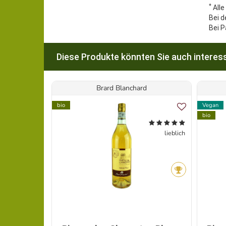
*
Alle
Bei d
Bei P
Diese Produkte könnten Sie auch interess
Brard Blanchard
bio
Vegan
bio
lieblich