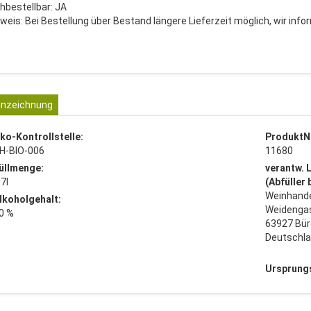
hbestellbar: JA
nweis: Bei Bestellung über Bestand längere Lieferzeit möglich, wir infor
nzeichnung
ko-Kontrollstelle:
ProduktN
H-BIO-006
11680
üllmenge:
verantw. 
,7l
(Abfüller
Weinhande
lkoholgehalt:
Weidenga
0 %
63927 Bür
Deutschl
Ursprung