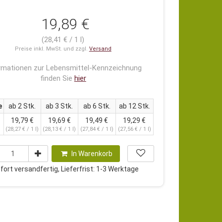
19,89 €
(28,41 € / 1 l)
Preise inkl. MwSt. und zzgl.
Versand
rmationen zur Lebensmittel-Kennzeichnung
finden Sie
hier
e
ab 2 Stk.
ab 3 Stk.
ab 6 Stk.
ab 12 Stk.
19,79 €
19,69 €
19,49 €
19,29 €
(28,27 € / 1 l)
(28,13 € / 1 l)
(27,84 € / 1 l)
(27,56 € / 1 l)
In Warenkorb
ort versandfertig, Lieferfrist: 1-3 Werktage