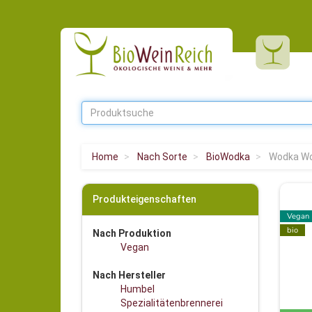
Home
Nach Sorte
BioWodka
Wodka Wo
Produkteigenschaften
Vegan
bio
Nach Produktion
Vegan
Nach Hersteller
Humbel
Spezialitätenbrennerei