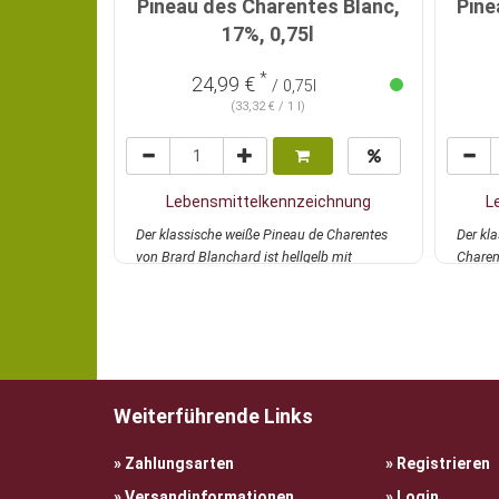
Pineau des Charentes Blanc,
Pine
17%, 0,75l
*
24,99 €
/ 0,75l
(33,32 € / 1 l)
Lebensmittelkennzeichnung
L
Der klassische weiße Pineau de Charentes
Der kl
von Brard Blanchard ist hellgelb mit
Charent
goldenen Ref...
mehr
strohge
Weiterführende Links
Zahlungsarten
Registrieren
Versandinformationen
Login