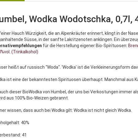
umbel, Wodka Wodotschka, 0,7l, 
feiner Hauch Würzigkeit, die an Alpenkräuter erinnert, klingt in der Nas
ganhaltende Süsse, in der sanfte Lakritzenoten anklingen. Ein überze
ernativempfehlungen
für die Herstellung eigener Bio-Spirituosen:
Bren
%vol. (Trinkalkohol)
ser heißt auf russisch “Woda“. 'Wodka' ist die Verkleinerungsform d
ka ist eine der bekanntesten Spirituosen überhaupt. Manchmal aus Ka
auch dieser BioWodka von Humbel, der uns bei Verkostungen immer al
wird aus 100% Bio-Weizen gebrannt.
ner wissen, dass auch bei Wodka gilt: Wodka ist nicht gleich Wodka.
oholgehalt: 40%
erbestand: 41