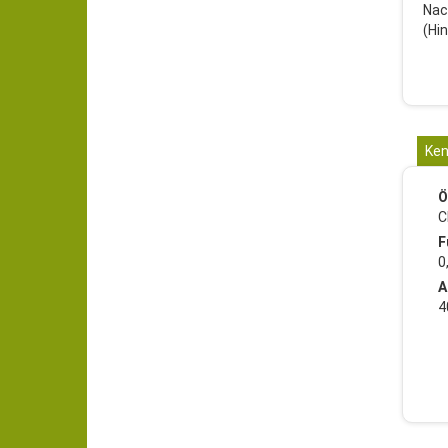
Nac
(Hi
Ken
Ö
C
F
0
A
4