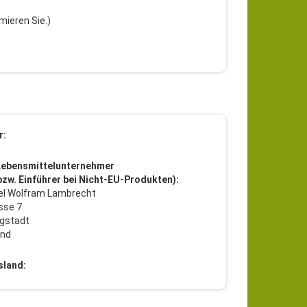
mieren Sie.)
r:
Lebensmittelunternehmer
 bzw. Einführer bei Nicht-EU-Produkten):
l Wolfram Lambrecht
sse 7
gstadt
and
sland: