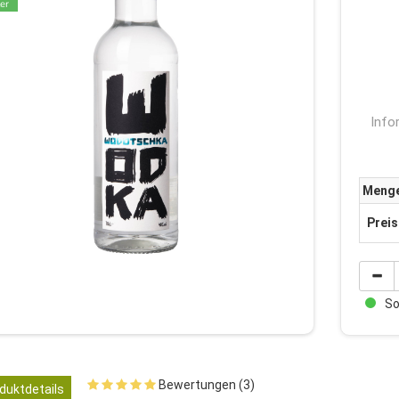
er
Info
Meng
Preis
Sof
Bewertungen (3)
duktdetails