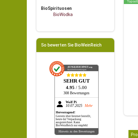
Topsell
BioSpirituosen
BioWodka
So bewerten Sie BioWeinReich
AUSGEZEICHNET
.org
Kundenbewertungen
SEHR GUT
4.95
/ 5.00
308 Bewertungen
Wolf Pi
10.07.2025
Mehr
Hervorragend!
Gestern über Internet bestellt,
heute da! Verpackung
ausgezeichnet. Kann
BioWeinReich nur empfehl
Hinweis zu den Bewertungen
Pro