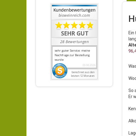
H
Ein 
lan
Alt
96,4
Was
Wod
So 
Er 
Ken
Alk
Lag