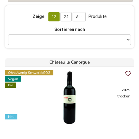
Zeige
Produkte
12
24
Alle
Sortieren nach
Château la Canorgue
Ohne/wenig Schwefel/SO2
Vegan
bio
2025
trocken
Neu