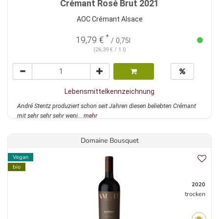
Crémant Rosé Brut 2021
AOC Crémant Alsace
*
19,79 €
/ 0,75l
(26,39 € / 1 l)
Lebensmittelkennzeichnung
André Stentz produziert schon seit Jahren diesen beliebten Crémant
mit sehr sehr sehr weni...
mehr
Domaine Bousquet
Vegan
bio
2020
trocken