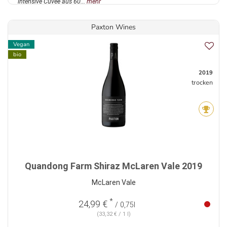
intensive Cuvée aus 60...
mehr
Paxton Wines
Vegan
bio
2019
trocken
Quandong Farm Shiraz McLaren Vale 2019
McLaren Vale
*
24,99 €
/ 0,75l
(33,32 € / 1 l)