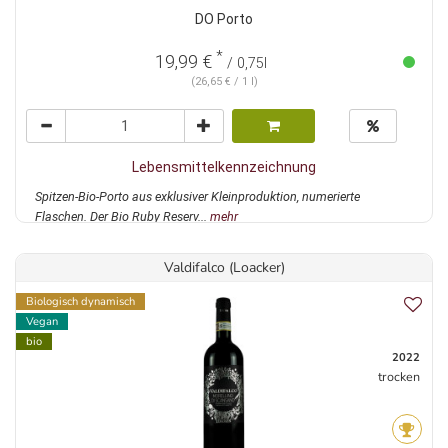
DO Porto
*
19,99 €
/ 0,75l
(26,65 € / 1 l)
Lebensmittelkennzeichnung
Spitzen-Bio-Porto aus exklusiver Kleinproduktion, numerierte
Flaschen. Der Bio Ruby Reserv...
mehr
Valdifalco (Loacker)
Biologisch dynamisch
Vegan
bio
2022
trocken