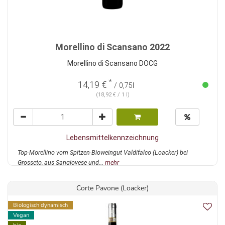
Morellino di Scansano 2022
Morellino di Scansano DOCG
*
14,19 €
/ 0,75l
(18,92 € / 1 l)
Lebensmittelkennzeichnung
Top-Morellino vom Spitzen-Bioweingut Valdifalco (Loacker) bei
Grosseto, aus Sangiovese und...
mehr
Corte Pavone (Loacker)
Biologisch dynamisch
Vegan