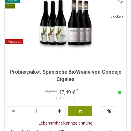
Vegan
bio
trocken
Angebot
Probierpaket Spanische BioWeine von Concejo
Cigales
*
50,04 €
47,49 €
(10,55 € / 1 l)
Lebensmittelkennzeichnung