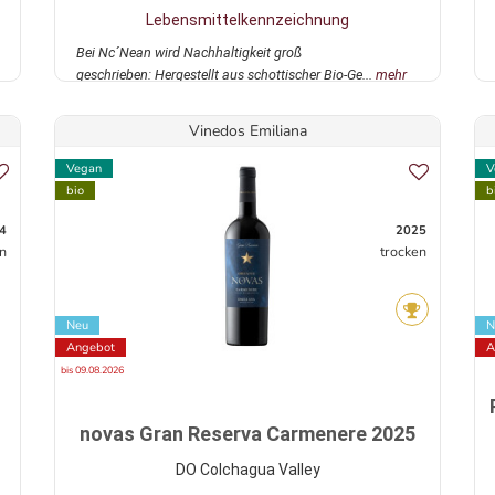
Lebensmittelkennzeichnung
Bei Nc´Nean wird Nachhaltigkeit groß
geschrieben: Hergestellt aus schottischer Bio-Ge...
mehr
Vinedos Emiliana
Vegan
V
bio
b
4
2025
n
trocken
Neu
N
Angebot
A
bis 09.08.2026
novas Gran Reserva Carmenere 2025
DO Colchagua Valley