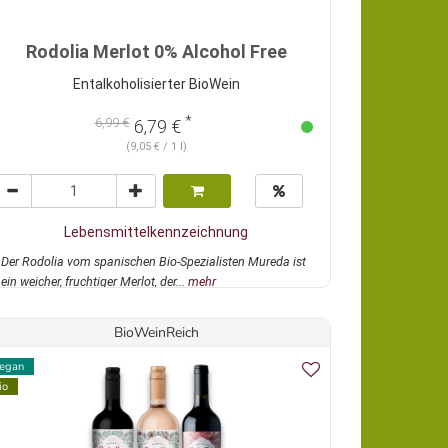
Rodolia Merlot 0% Alcohol Free
Entalkoholisierter BioWein
*
6,99 €
6,79 €
(9,05 € / 1 l)
Lebensmittelkennzeichnung
Der Rodolia vom spanischen Bio-Spezialisten Mureda ist
ein weicher, fruchtiger Merlot, der...
mehr
BioWeinReich
egan
io