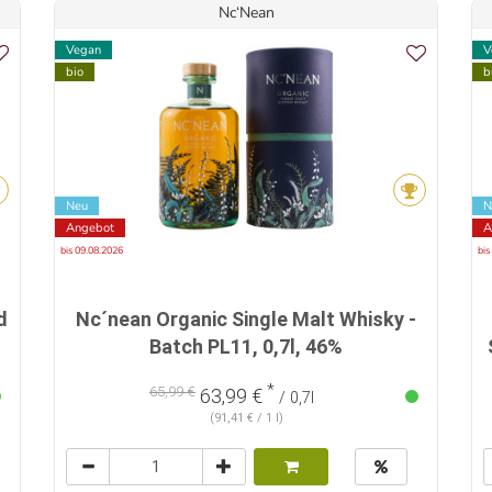
Nc‘Nean
Vegan
V
bio
b
Neu
N
Angebot
A
bis 09.08.2026
bis
d
Nc´nean Organic Single Malt Whisky -
Batch PL11, 0,7l, 46%
*
65,99 €
63,99 €
/ 0,7l
(91,41 € / 1 l)