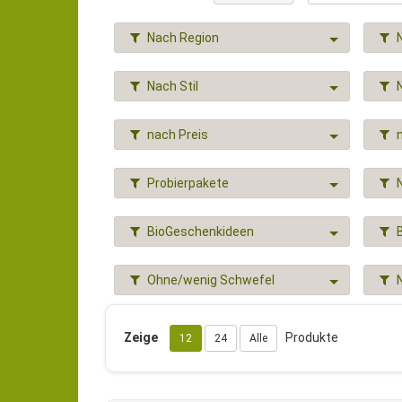
Nach Region
Nach Stil
nach Preis
Probierpakete
BioGeschenkideen
Ohne/wenig Schwefel
Zeige
Produkte
12
24
Alle