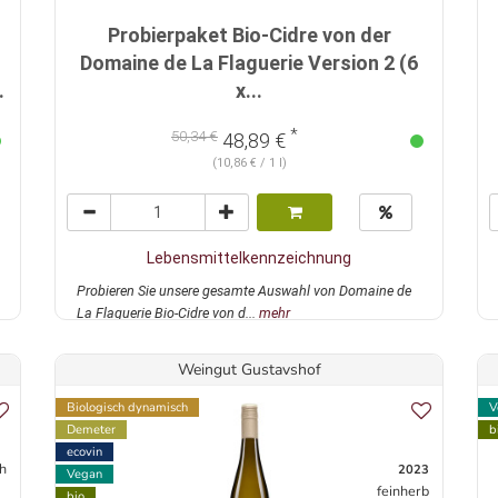
Probierpaket Bio-Cidre von der
Domaine de La Flaguerie Version 2 (6
.
x...
*
50,34 €
48,89 €
(10,86 € / 1 l)
Lebensmittelkennzeichnung
Probieren Sie unsere gesamte Auswahl von Domaine de
La Flaguerie Bio-Cidre von d...
mehr
Weingut Gustavshof
Biologisch dynamisch
V
Demeter
b
ecovin
ch
2023
Vegan
feinherb
bio