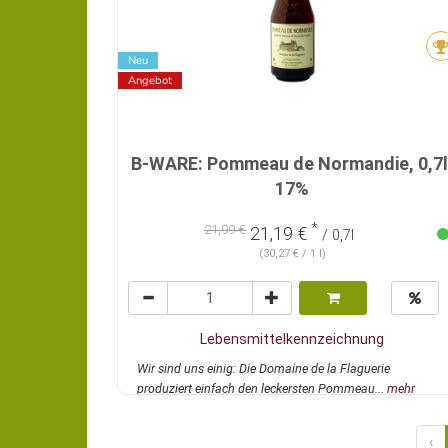
Neu
Angebot
B-WARE: Pommeau de Normandie, 0,7l
17%
*
21,99 €
21,19 €
/ 0,7l
(30,27 € / 1 l)
Lebensmittelkennzeichnung
Wir sind uns einig: Die Domaine de la Flaguerie
produziert einfach den leckersten Pommeau...
mehr
‹