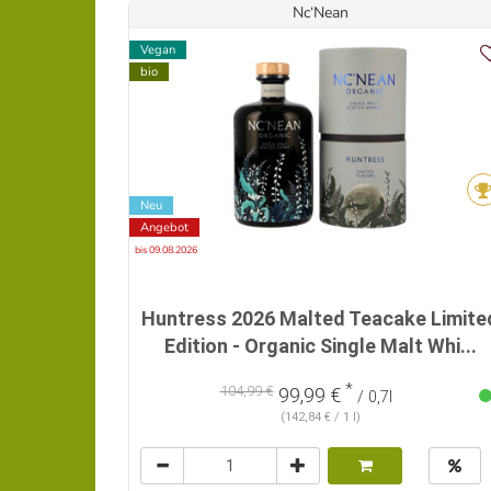
Nc‘Nean
Vegan
bio
Neu
Angebot
bis 09.08.2026
Huntress 2026 Malted Teacake Limite
Edition - Organic Single Malt Whi...
*
104,99 €
99,99 €
/ 0,7l
(142,84 € / 1 l)