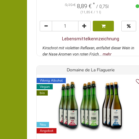
*
9,19 €
8,89 €
/ 0,75l
(11,85 € / 1 l)
Lebensmittelkennzeichnung
Kirschrot mit violetten Reflexen, entfaltet dieser Wein in
der Nase Aromen von roten Früch...
mehr
Domaine de La Flaguerie
Wenig Alkohol
Vegan
bio
Neu
Angebot