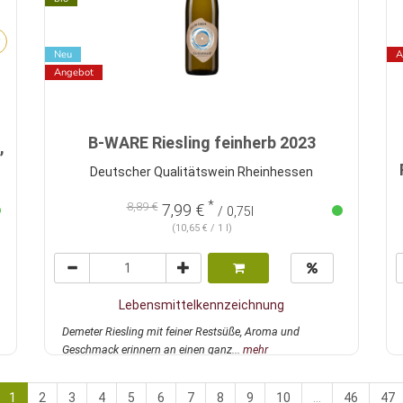
Neu
A
Angebot
B-WARE Riesling feinherb 2023
,
Deutscher Qualitätswein Rheinhessen
*
8,89 €
7,99 €
/ 0,75l
(10,65 € / 1 l)
Lebensmittelkennzeichnung
Demeter Riesling mit feiner Restsüße, Aroma und
Geschmack erinnern an einen ganz...
mehr
1
2
3
4
5
6
7
8
9
10
...
46
47