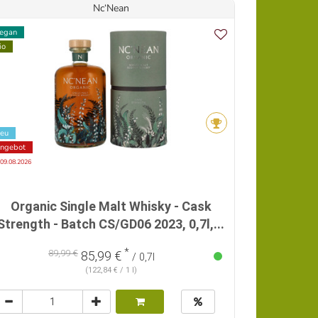
Nc‘Nean
egan
io
eu
ngebot
 09.08.2026
Organic Single Malt Whisky - Cask
Strength - Batch CS/GD06 2023, 0,7l,...
*
89,99 €
85,99 €
/ 0,7l
(122,84 € / 1 l)