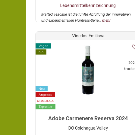
Lebensmittelkennzeichnung
Malted Teacake ist die fünfte Abfüllung der innovativen
und experimentellen Huntress-Serie...
mehr
Vinedos Emiliana
Vegan
bio
202
trocke
Neu
Angebot
bis 09.08.2026
Topseller
Adobe Carmenere Reserva 2024
DO Colchagua Valley