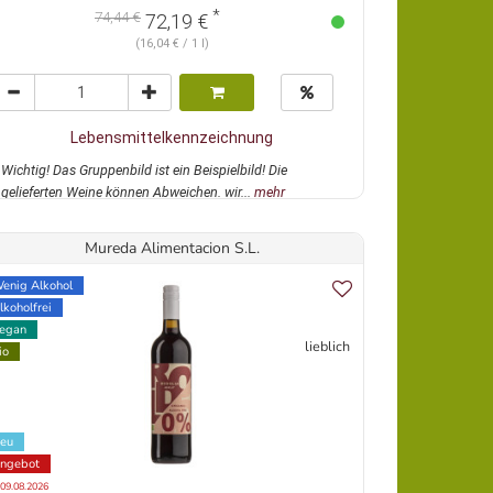
*
74,44 €
72,19 €
(16,04 € / 1 l)
Lebensmittelkennzeichnung
Wichtig! Das Gruppenbild ist ein Beispielbild! Die
gelieferten Weine können Abweichen. wir...
mehr
Mureda Alimentacion S.L.
enig Alkohol
lkoholfrei
egan
lieblich
io
eu
ngebot
 09.08.2026