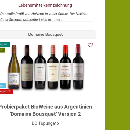
Lebensmittelkennzeichnung
Das volle Profil von NcNean in voller Stärke: Der NcNean
Cask Strength präsentiert sich in...
mehr
Domaine Bousquet
egan
io
eu
ngebot
Probierpaket BioWeine aus Argentinien
'Domaine Bousquet' Version 2
DO Tupungato