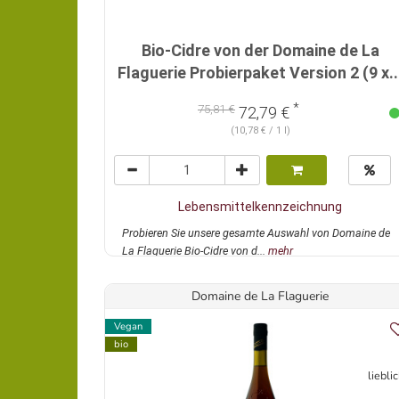
Bio-Cidre von der Domaine de La
Flaguerie Probierpaket Version 2 (9 x..
*
75,81 €
72,79 €
(10,78 € / 1 l)
Lebensmittelkennzeichnung
Probieren Sie unsere gesamte Auswahl von Domaine de
La Flaguerie Bio-Cidre von d...
mehr
Domaine de La Flaguerie
Vegan
bio
liebli