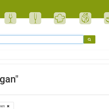
gan"
chen