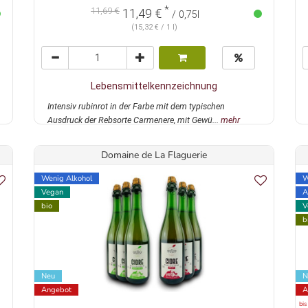
*
11,69 €
11,49 €
/ 0,75l
(15,32 € / 1 l)
Lebensmittelkennzeichnung
Intensiv rubinrot in der Farbe mit dem typischen
Ausdruck der Rebsorte Carmenere, mit Gewü...
mehr
Domaine de La Flaguerie
Wenig Alkohol
W
Vegan
A
bio
V
b
Neu
N
Angebot
A
bis