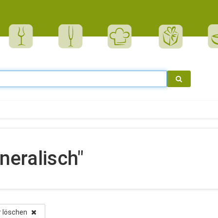
neralisch"
er löschen