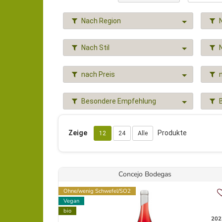
Nach Region
Nach Stil
nach Preis
Besondere Empfehlung
Zeige
Produkte
12
24
Alle
Concejo Bodegas
Ohne/wenig Schwefel/SO2
Vegan
bio
202