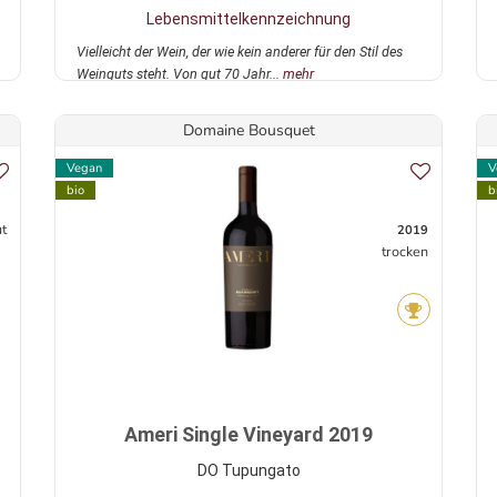
Lebensmittelkennzeichnung
Vielleicht der Wein, der wie kein anderer für den Stil des
Weinguts steht. Von gut 70 Jahr...
mehr
Domaine Bousquet
Vegan
V
bio
b
ut
2019
trocken
Ameri Single Vineyard 2019
DO Tupungato