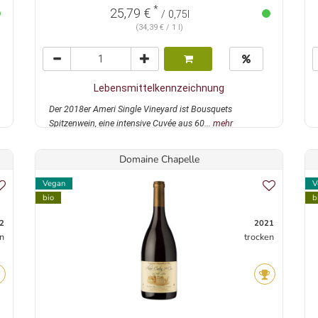
*
25,79 €
/ 0,75l
(34,39 € / 1 l)
Lebensmittelkennzeichnung
Der 2018er Ameri Single Vineyard ist Bousquets
Spitzenwein, eine intensive Cuvée aus 60...
mehr
Domaine Chapelle
Vegan
V
bio
b
2
2021
n
trocken