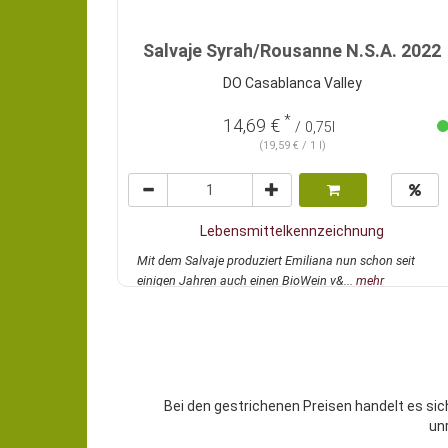
Salvaje Syrah/Rousanne N.S.A. 2022
DO Casablanca Valley
*
14,69 €
/ 0,75l
(19,59 € / 1 l)
Lebensmittelkennzeichnung
Mit dem Salvaje produziert Emiliana nun schon seit
einigen Jahren auch einen BioWein v&...
mehr
Bei den gestrichenen Preisen handelt es sic
un