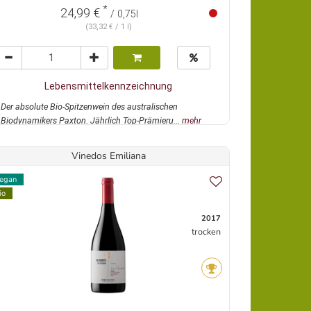
*
24,99 €
/ 0,75l
(33,32 € / 1 l)
Lebensmittelkennzeichnung
Der absolute Bio-Spitzenwein des australischen
Biodynamikers Paxton. Jährlich Top-Prämieru...
mehr
Vinedos Emiliana
egan
io
2017
trocken