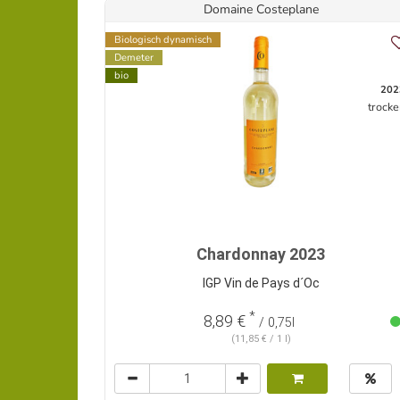
Domaine Costeplane
Biologisch dynamisch
Demeter
bio
202
trocke
Chardonnay 2023
IGP Vin de Pays d´Oc
*
8,89 €
/ 0,75l
(11,85 € / 1 l)