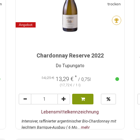
n
trocken
Angebot
Chardonnay Reserve 2022
Do Tupungato
*
14,29 €
13,29 €
/ 0,75l
(17,72 € / 1 l)
Lebensmittelkennzeichnung
Intensiver, raffinierter argentinischer Bio-Chardonnay mit
leichtem Barrique-Ausbau ( 6 Mo...
mehr