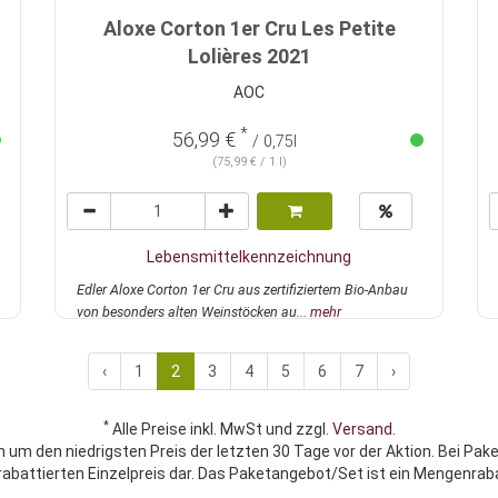
Aloxe Corton 1er Cru Les Petite
Lolières 2021
AOC
*
56,99 €
/ 0,75l
(75,99 € / 1 l)
Lebensmittelkennzeichnung
Edler Aloxe Corton 1er Cru aus zertifiziertem Bio-Anbau
von besonders alten Weinstöcken au...
mehr
‹
1
2
3
4
5
6
7
›
*
Alle Preise inkl. MwSt und zzgl.
Versand
.
h um den niedrigsten Preis der letzten 30 Tage vor der Aktion. Bei Pak
rabattierten Einzelpreis dar. Das Paketangebot/Set ist ein Mengenraba