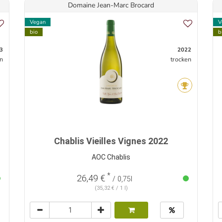
Domaine Jean-Marc Brocard
Vegan
V
bio
b
3
2022
n
trocken
Chablis Vieilles Vignes 2022
AOC Chablis
*
26,49 €
/ 0,75l
(35,32 € / 1 l)