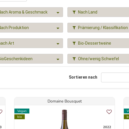
Nach Aroma & Geschmack
Nach Land
Nach Produktion
Prämierung / Klassifikation
nach Art
Bio-Dessertweine
BioGeschenkideen
Ohne/wenig Schwefel
Sortieren nach
Domaine Bousquet
Vegan
V
bio
b
3
2022