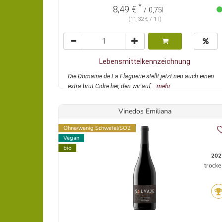
*
8,49 €
/ 0,75l
(11,32 € / 1 l)
Lebensmittelkennzeichnung
Die Domaine de La Flaguerie stellt jetzt neu auch einen
extra brut Cidre her, den wir auf...
mehr
Vinedos Emiliana
Ohne/wenig Schwefel/SO2
Vegan
bio
202
trocke