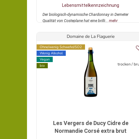
Lebensmittelkennzeichnung
Der biologisch-dynamische Chardonnay in Demeter
Qualität von Costeplane hat eine brilli...
mehr
Domaine de La Flaguerie
Ohne/wenig Schwefel/SO2
Wenig Alkohol
Vegan
trocken / br
bio
Les Vergers de Ducy Cidre de
Normandie Corsé extra brut