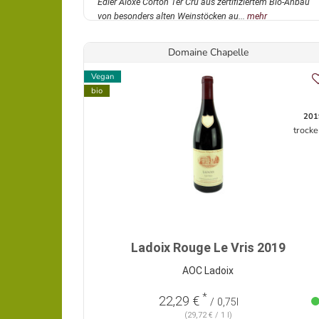
Edler Aloxe Corton 1er Cru aus zertifiziertem Bio-Anbau
von besonders alten Weinstöcken au...
mehr
Domaine Chapelle
Vegan
bio
201
trocke
Ladoix Rouge Le Vris 2019
AOC Ladoix
*
22,29 €
/ 0,75l
(29,72 € / 1 l)