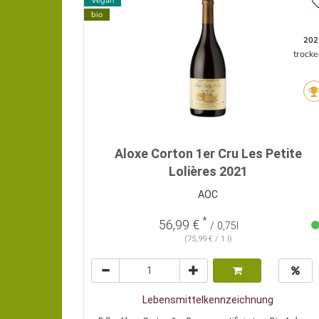
Vegan
bio
202
trocke
Aloxe Corton 1er Cru Les Petite
Lolières 2021
AOC
*
56,99 €
/ 0,75l
(75,99 € / 1 l)
Lebensmittelkennzeichnung