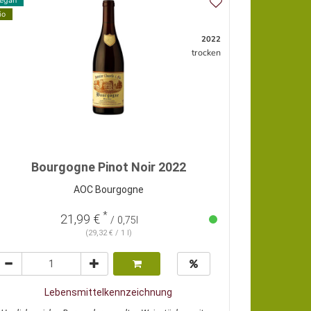
egan
io
2022
trocken
Bourgogne Pinot Noir 2022
AOC Bourgogne
*
21,99 €
/ 0,75l
(29,32 € / 1 l)
Lebensmittelkennzeichnung