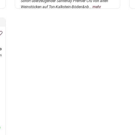
Sofort überzeugender Santenay Premier Cru von alten
Weinstöcken auf Ton-Kalkstein-Böden&nb...
mehr
9
n