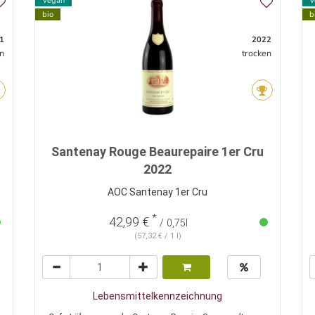
Vegan
V
bio
b
1
2022
n
trocken
Santenay Rouge Beaurepaire 1er Cru
2022
AOC Santenay 1er Cru
*
42,99 €
/ 0,75l
(57,32 € / 1 l)
Lebensmittelkennzeichnung