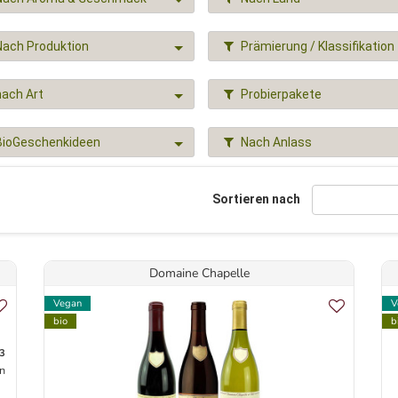
Nach Produktion
Prämierung / Klassifikation
nach Art
Probierpakete
BioGeschenkideen
Nach Anlass
Sortieren nach
Domaine Chapelle
Vegan
V
bio
b
3
n